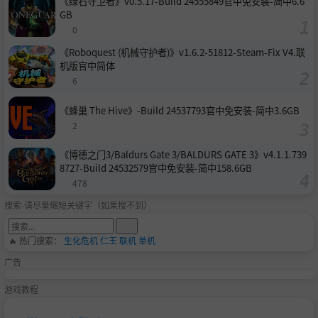
《绿石守卫者》v0.5.17-Build 24555849官中免安装-简中6.6
GB
0
《Roboquest (机械守护者)》v1.6.2-51812-Steam-Fix V4.联
机版官中简体
6
《蜂巢 The Hive》-Build 24537793官中免安装-简中3.6GB
2
《博德之门3/Baldurs Gate 3/BALDURS GATE 3》v4.1.1.739
8727-Build 24532579官中免安装-简中158.6GB
478
搜索-请尽量缩短关键字（如果搜不到）
🔥 热门搜索：
生化危机
仁王
联机
单机
广告
游戏教程