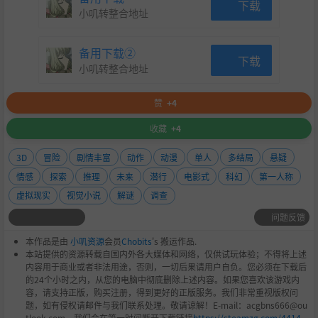
下载
小叽转整合地址
备用下载②
下载
小叽转整合地址
赞
+4
收藏
+4
3D
冒险
剧情丰富
动作
动漫
单人
多结局
悬疑
情感
探索
推理
未来
潜行
电影式
科幻
第一人称
虚拟现实
视觉小说
解谜
调查
问题反馈
本作品是由
小叽资源
会员
Chobits
's 搬运作品.
本站提供的资源转载自国内外各大媒体和网络，仅供试玩体验；不得将上述
内容用于商业或者非法用途，否则，一切后果请用户自负。您必须在下载后
的24个小时之内，从您的电脑中彻底删除上述内容。如果您喜欢该游戏内
容，请支持正版，购买注册，得到更好的正版服务。我们非常重视版权问
题，如有侵权请邮件与我们联系处理。敬请谅解！E-mail：acgbns666@ou
tlook.com，我们会在第一时间断开下载链接
https://steamzg.com/4414