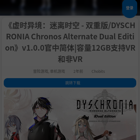
登录
《虚时异境：迷离时空 - 双重版/DYSCH
RONIA Chronos Alternate Dual Editi
on》v1.0.0官中简体|容量12GB支持VR
和非VR
冒险游戏
,
单机游戏
2年前
Chobits
跳转下载
1
.
关于这款游戏
2
.
系统需求
3
.
支持作者
4
.
学习版下载