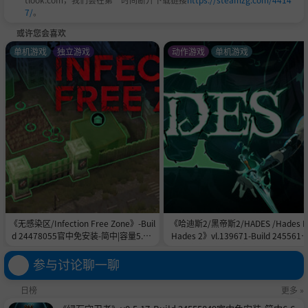
7/
。
或许您会喜欢
单机游戏
独立游戏
动作游戏
单机游戏
《无感染区/Infection Free Zone》-Buil
《哈迪斯2/黑帝斯2/HADES /Hades II
d 24478055官中免安装-简中|容量5.8G
Hades 2》vl.139671-Build 2455615
B
官中免安装-简中|容量11.0GB
参与讨论聊一聊
日榜
更多 »