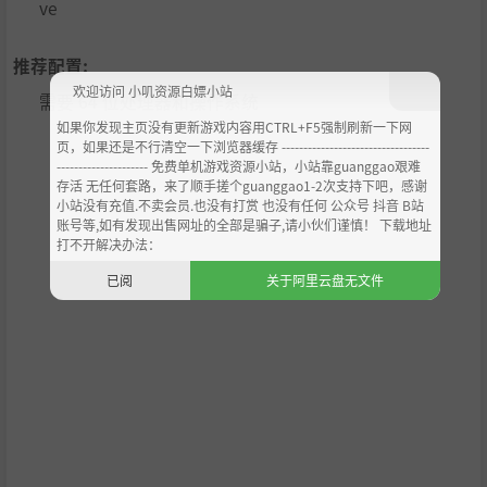
ve
【潜行动作】在调查过程中不时会遭遇生命危险，在潜行
动作中逃出生天吧。
推荐配置:
欢迎访问 小叽资源白嫖小站
【审讯】利用收集到的证据来重现凶手的犯行。在乐园都
需要 64 位处理器和操作系统
如果你发现主页没有更新游戏内容用CTRL+F5强制刷新一下网
市守护者的面前揭露案件的真相吧！
页，如果还是不行清空一下浏览器缓存 ----------------------------------
--------------------- 免费单机游戏资源小站，小站靠guanggao艰难
存活 无任何套路，来了顺手搓个guanggao1-2次支持下吧，感谢
小站没有充值.不卖会员.也没有打赏 也没有任何 公众号 抖音 B站
账号等,如有发现出售网址的全部是骗子,请小伙们谨慎！ 下载地址
打不开解决办法：
已阅
关于阿里云盘无文件
【故事概要】
海上城市“阿斯特拉・克罗兹”，
一座犯罪发生率仅为0.001%，通过“梦境”来防止犯罪发生
的城市。
但在这样一座被人们称为“乐园”的地方，却发生了“不该