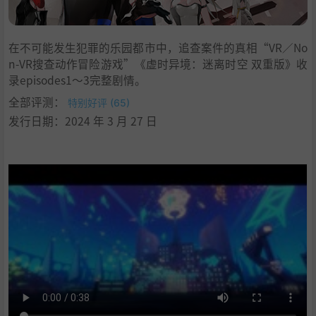
在不可能发生犯罪的乐园都市中，追查案件的真相“VR／No
n-VR搜查动作冒险游戏”《虚时异境：迷离时空 双重版》收
录episodes1～3完整剧情。
全部评测：
特别好评 (65)
发行日期：2024 年 3 月 27 日