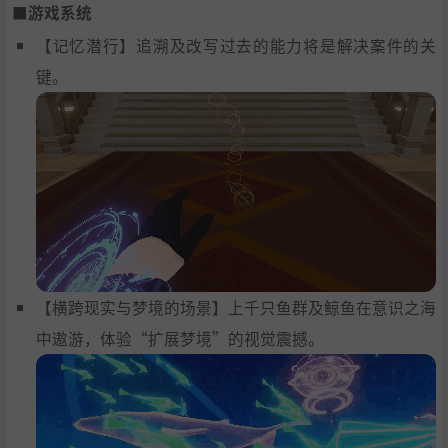
■游戏系统
【记忆潜行】追溯及改写过去的能力将是解决案件的关
键。
【横跨现实与梦境的场景】上千只鱼群及鲸鱼在意识之海
中遨游，体验“扩展梦境”的视觉震撼。