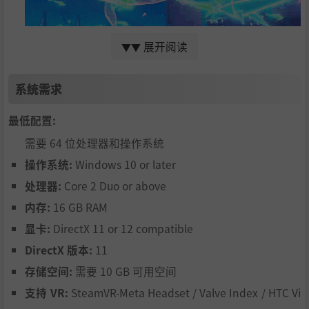
展开阅读
▼▼
【向导机器人】“莉莉”是你的向导机器人，将陪着你一
系统需求
同调查疑点重重的案件。当调查时遇到瓶颈时，不妨跟莉
最低配置:
莉讨论看看吧。
需要 64 位处理器和操作系统
【解谜】随着调查深入，案件之中的谜题也将一一浮现。
操作系统:
Windows 10 or later
想办法找出隐藏在城市之中的各项线索吧。
处理器:
Core 2 Duo or above
内存:
16 GB RAM
显卡:
DirectX 11 or 12 compatible
DirectX 版本:
11
存储空间:
需要 10 GB 可用空间
支持 VR:
SteamVR-Meta Headset / Valve Index / HTC Vi