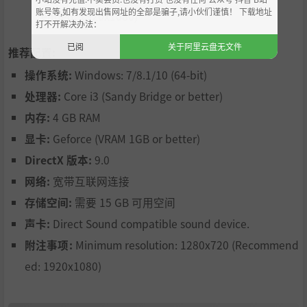
账号等,如有发现出售网址的全部是骗子,请小伙们谨慎！ 下载地址
ended: 1920x1080)
打不开解决办法：
已阅
关于阿里云盘无文件
推荐配置:
操作系统:
Windows: 7/8.1/10 (64-bit)
处理器:
Core i3 (Sandy Bridge or better)
内存:
4 GB RAM
显卡:
Geforce (VRAM 1GB or better)
DirectX 版本:
9.0
网络:
宽带互联网连接
存储空间:
需要 15 GB 可用空间
声卡:
Direct Sound compatible sound device.
附注事项:
Minimum resolution: 1280x720 (Recommend
ed: 1920x1080)