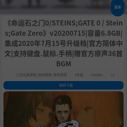
登录
《命运石之门0/STEINS;GATE 0 / Stein
s;Gate Zero》v20200715|容量6.8GB|
集成2020年7月15号升级档|官方简体中
文|支持键盘.鼠标.手柄|赠官方原声36首
BGM
二次元类游戏
,
休闲游戏
,
单机游戏
3年前
Chobits
12
跳转下载
1
.
关于这款游戏
2
.
系统需求
3
.
支持作者
4
.
学习版下载