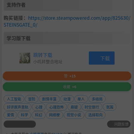
支持作者
购买链接：
https://store.steampowered.com/app/825630/
STEINSGATE_0/
学习版下载
跳转下载
下载
小叽转整合地址
赞
+15
收藏
+6
人工智能
冒险
剧情丰富
动漫
单人
多结局
好评原声音轨
心理
心理恐怖
悬疑
时空旅行
氛围
爱情
科学
科幻
网络梗
视觉小说
选择取向
问题反馈