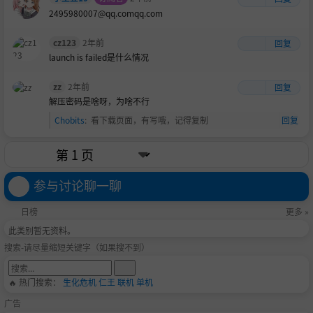
2495980007@qq.comqq.com
cz123
2年前
回复
launch is failed是什么情况
zz
2年前
回复
解压密码是啥呀，为啥不行
Chobits
:
看下载页面，有写哦，记得复制
回复
参与讨论聊一聊
日榜
更多 »
此类别暂无资料。
搜索-请尽量缩短关键字（如果搜不到）
🔥 热门搜索：
生化危机
仁王
联机
单机
广告