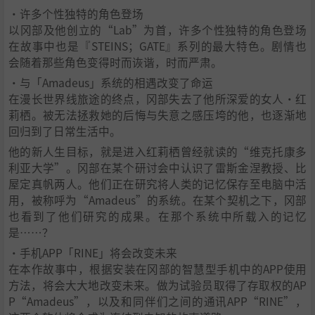
・许多个性独特的角色登场
以冈部及他创立的“Lab”为首，许多个性独特的角色登场
在故事中也是『STEINS；GATE』系列的最大特色。剧情也
会随着那些角色变得时而诙谐，时而严肃。
・与「Amadeus」系统的相遇改变了命运
在漫长世界线旅途的终点，冈部失去了他所深爱的女人‧红
莉栖。被无法拯救她的后悔与失意之感压垮的他，也逐渐地
回归到了日常生活中。
他的新人生目标，就是进入红莉栖曾经就读的“维克托康多
利亚大学”。冈部在某个研讨会中认识了雷斯金涅教授、比
屋定真帆两人。他们正在研究将人类的记忆保存至电脑中活
用，被称呼为“Amadeus”的系统。在某个契机之下，冈部
也看到了他们研究的成果。在那个系统中所载入的记忆
是……？
・手机APP「RINE」将会改变未来
在本作故事中，根据安装在冈部的智慧型手机中的APP使用
方法，将会大大地改变未来。做为试验员取得了存取权的AP
P“Amadeus”，以及和同伴们之间的通讯APP“RINE”，