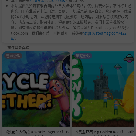
本作品是由
小叽资源
会员
Chobits
's 搬运作品.
本站提供的资源转载自国内外各大媒体和网络，仅供试玩体验；不得将上述
内容用于商业或者非法用途，否则，一切后果请用户自负。您必须在下载后
的24个小时之内，从您的电脑中彻底删除上述内容。如果您喜欢该游戏内
容，请支持正版，购买注册，得到更好的正版服务。我们非常重视版权问
题，如有侵权请邮件与我们联系处理。敬请谅解！E-mail：acgbns666@ou
tlook.com，我们会在第一时间断开下载链接
https://steamzg.com/422
8/
。
或许您会喜欢
冒险游戏
策略游戏
《独轮车大作战 Unicycle Together》-B
《黄金巨石 Big Golden Rock》-Build 