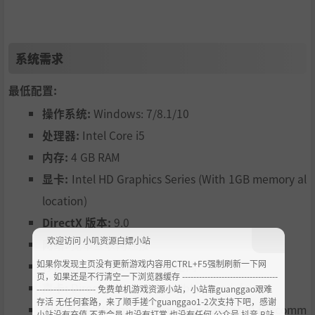
系统需求
最低配置:
操作系统:
Windows: 7/8.1/10
处理器:
Intel Core i5
内存:
4 GB RAM
显卡:
Intel HD Graphics Series (With 1GB memory al
location)
DirectX 版本:
9.0
欢迎访问 小叽资源白嫖小站
网络:
宽带互联网连接
如果你发现主页没有更新游戏内容用CTRL+F5强制刷新一下网
存储空间:
需要 15 GB 可用空间
页，如果还是不行清空一下浏览器缓存 ----------------------------------
声卡:
Direct Sound compatible sound device.
--------------------- 免费单机游戏资源小站，小站靠guanggao艰难
存活 无任何套路，来了顺手搓个guanggao1-2次支持下吧，感谢
附注事项:
Minimum resolution: 1280x720 (Recomm
小站没有充值.不卖会员.也没有打赏 也没有任何 公众号 抖音 B站