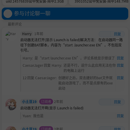
uild 24576839官中免安装-简中2.3GB
3901052官中免安装-简中148.7MB
参与讨论聊一聊
最新评论
Harry
1年前
回复
启动器无法打开(显示 Launch is failed)解决方法： 在启动器同一路
径下创建BAT脚本，内容为“start .launcher.exe EN”，不包括双
引号。
Harry
:
是“start launcher.exe EN”，评论系统显示错误了
回复
CaesarJager
回复
Harry
:
还是不行，说什么此应用无法在你
回复
的电脑上运行
12
回复
CaesarJager
:
创建好之后，双击建好的bat文件就
回复
能启动游戏了，而不是点原有的exe
启动
小土豆19
订阅者
2年前
回复
启动器无法打开啊(显示 Launch is failed)
Yuan
:
我也是
回复
小土豆19
订阅者
2年前
回复