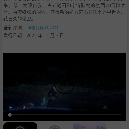
来。踏上发现自我、古老谜团和宇宙骇物的氛围2D冒险之
旅。探索蜿蜒的洞穴，获得新的能力来揭开这个外星世界埋
藏已久的秘密。
全部评测：
特别好评 (1,447)
发行日期：2022 年 11 月 3 日