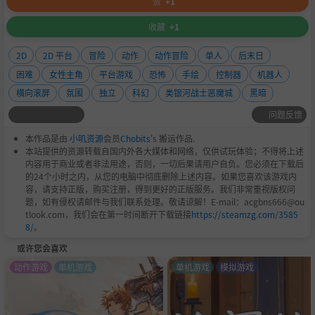
赞
+1
收藏
+1
2D
2D 平台
冒险
动作
动作冒险
单人
后末日
困难
女性主角
平台游戏
恐怖
手绘
控制器
机器人
横向滚屏
氛围
独立
科幻
类银河战士恶魔城
黑暗
问题反馈
本作品是由
小叽资源
会员
Chobits
's 搬运作品.
本站提供的资源转载自国内外各大媒体和网络，仅供试玩体验；不得将上述
内容用于商业或者非法用途，否则，一切后果请用户自负。您必须在下载后
的24个小时之内，从您的电脑中彻底删除上述内容。如果您喜欢该游戏内
容，请支持正版，购买注册，得到更好的正版服务。我们非常重视版权问
题，如有侵权请邮件与我们联系处理。敬请谅解！E-mail：acgbns666@ou
tlook.com，我们会在第一时间断开下载链接
https://steamzg.com/3585
8/
。
或许您会喜欢
动作游戏
单机游戏
单机游戏
模拟游戏