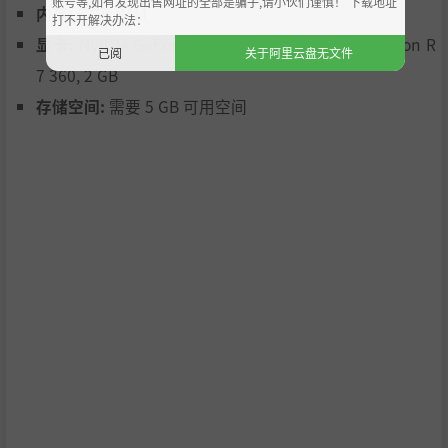
账号等,如有发现出售网址的全部是骗子,请小伙们谨慎！ 下载地址
内存:
6 GB RAM
打不开解决办法：
显卡:
NVIDIA GeForce GTX 750, 2 GB or AMD Radeon R
已阅
关于阿里云盘无文件
7 360, 2 GB
存储空间:
需要 5 GB 可用空间