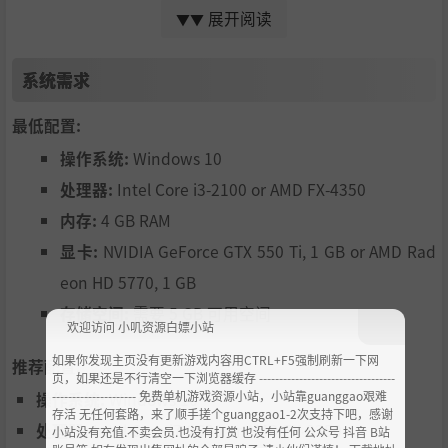
展开阅读
▼▼
系统需求
爆能猛砸
掌握死亡服核心战斗的鲜明节奏。用您的速射爆能枪打击敌
最低配置:
人，积累枪管热量来增强您的近战攻击。
操作系统:
Windows 10
处理器:
Intel Core i3-2100 or AMD FX-4350
您并不孤单
您并不是唯一被困在这个陌生地方的实体。巧遇一系列配了
内存:
4 GB RAM
音的角色，了解他们自己的生存、勇气、放弃和救赎的故
显卡:
NVIDIA GeForce GTX 550 Ti, 1 GB or AMD Rad
事。
eon HD 5770, 1 GB
存储空间:
需要 5 GB 可用空间
欢迎访问 小叽资源白嫖小站
如果你发现主页没有更新游戏内容用CTRL+F5强制刷新一下网
推荐配置:
页，如果还是不行清空一下浏览器缓存 ----------------------------------
--------------------- 免费单机游戏资源小站，小站靠guanggao艰难
操作系统:
Windows 10
存活 无任何套路，来了顺手搓个guanggao1-2次支持下吧，感谢
处理器:
Intel Core i7-2600 or AMD FX-8350
小站没有充值.不卖会员.也没有打赏 也没有任何 公众号 抖音 B站