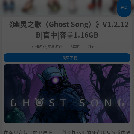
登录
《幽灵之歌（Ghost Song）》V1.2.12
B|官中|容量1.16GB
动作游戏
,
单机游戏
2年前
Chobits
跳转下载
1
.
关于这款游戏
2
.
系统需求
3
.
支持作者
4
.
学习下载
在洛里安荒凉的卫星上，一件长期休眠的死亡服从沉睡中醒