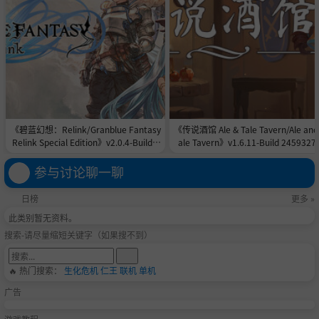
《碧蓝幻想：Relink/Granblue Fantasy
《传说酒馆 Ale & Tale Tavern/Ale and
Relink Special Edition》v2.0.4-Build 2
ale Tavern》v1.6.11-Build 2459327
4526690全DLC|官中免安装-简中|容量1
官中免安装-简中|容量4.9GB
28.5GB
参与讨论聊一聊
日榜
更多 »
此类别暂无资料。
搜索-请尽量缩短关键字（如果搜不到）
🔥 热门搜索：
生化危机
仁王
联机
单机
广告