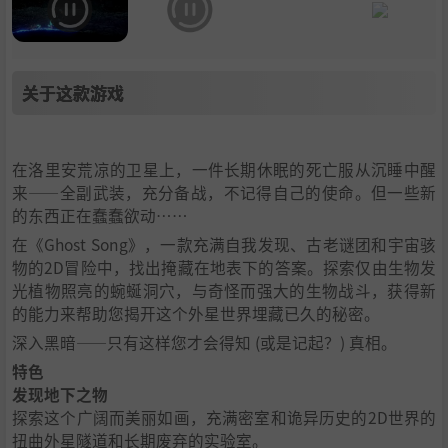
关于这款游戏
在洛里安荒凉的卫星上，一件长期休眠的死亡服从沉睡中醒
来——全副武装，充分备战，不记得自己的使命。但一些新
的东西正在蠢蠢欲动……
在《Ghost Song》，一款充满自我发现、古老谜团和宇宙骇
物的2D冒险中，找出掩藏在地表下的答案。探索仅由生物发
光植物照亮的蜿蜒洞穴，与奇怪而强大的生物战斗，获得新
的能力来帮助您揭开这个外星世界埋藏已久的秘密。
深入黑暗——只有这样您才会得知 (或是记起？) 真相。
特色
发现地下之物
探索这个广阔而美丽如画，充满密室和诡异历史的2D世界的
扭曲外星隧道和长期废弃的实验室。