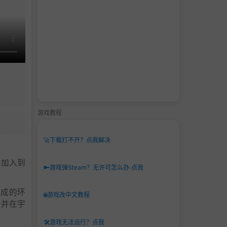
游戏教程
🚀
下载打不开？点我解决
并加入到
🔑
游戏弹Steam？无许可怎么办-点我
生成的环
🌐
游戏改中文教程
船并在宇
🛠️
游戏无法运行？点我