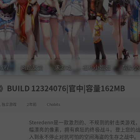
教程
问题反馈
求游戏
福利小姐姐
帮助小
BUILD 12324076|官中|容量162MB
,
独立游戏
2年前
Chobits
Steredenn是一款激烈的、不规则的射击类游戏
幅漂亮的像素，拥有疯狂的终极战斗。登上您的
入到永不停止对抗可怕的空间海盗的生存之战中。