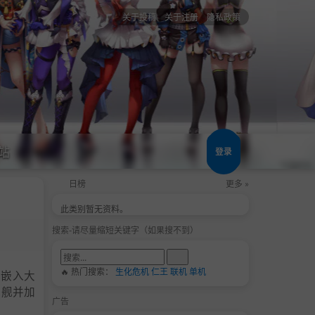
关于投稿
关于注册
隐私政策
站
登录
日榜
更多 »
此类别暂无资料。
搜索-请尽量缩短关键字（如果搜不到）
🔥 热门搜索：
生化危机
仁王
联机
单机
，嵌入大
战舰并加
广告