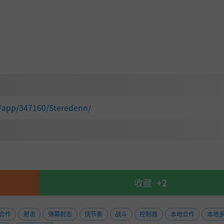
m/app/347160/Steredenn/
收藏
+2
合作
射击
弹幕射击
快节奏
战斗
控制器
本地合作
本地