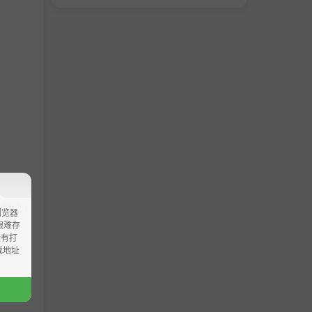
次机会！
浏览器
ao艰难存
斗。
没有打
载地址