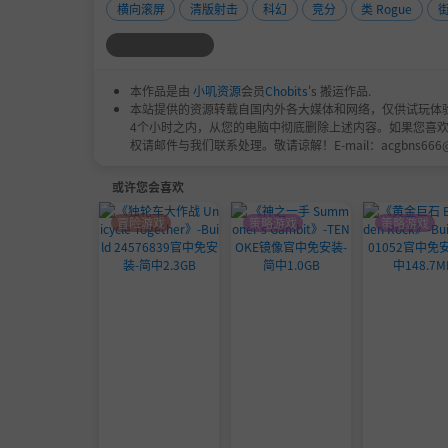
横向滚屏
清版射击
科幻
竞分
类 Rogue
本作品是由
小叽资源
会员
Chobits
's 搬运作品.
本站提供的资源转载自国内外各大媒体和网络，仅供试玩体
4个小时之内，从您的电脑中彻底删除上述内容。如果您喜
权请邮件与我们联系处理。敬请谅解！E-mail：acgbns666
或许您会喜欢
冒险游戏
策略游戏
策略游戏