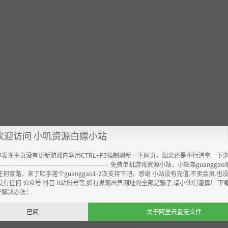
。
。
欢迎访问 小叽资源白嫖小站
样比赛、枪支和终极战斗的排行榜的第一。注意，您每天只有一
你发现主页没有更新游戏内容用CTRL+F5强制刷新一下网页，如果还是不行清空一下
----------------------------------------------------- 免费单机游戏资源小站，小站靠guangg
。然后，在1对1的对决中训练它。您的枪支、您的规则、您的战
任何套路，来了顺手搓个guanggao1-2次支持下吧，感谢 小站没有充值.不卖会员.也
没有任何 公众号 抖音 B站账号等,如有发现出售网址的全部是骗子,请小伙们谨慎！ 下
开解决办法：
已阅
关于阿里云盘无文件