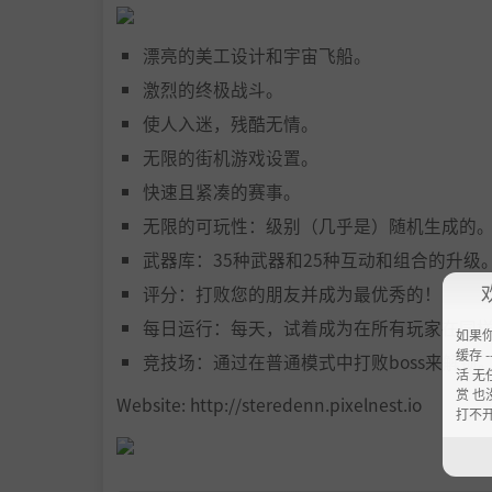
漂亮的美工设计和宇宙飞船。
激烈的终极战斗。
使人入迷，残酷无情。
无限的街机游戏设置。
快速且紧凑的赛事。
无限的可玩性：级别（几乎是）随机生成的
武器库：35种武器和25种互动和组合的升级
评分：打败您的朋友并成为最优秀的！
每日运行：每天，试着成为在所有玩家在同
如果
缓存 --
竞技场：通过在普通模式中打败boss来解锁
活 无
赏 也
Website: http://steredenn.pixelnest.io
打不