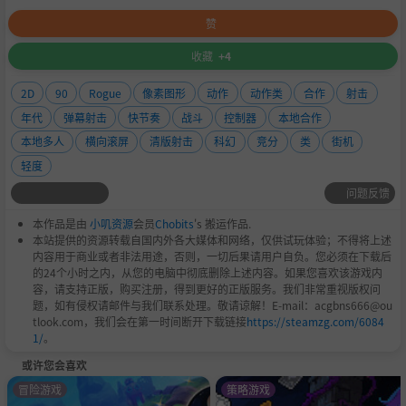
赞
收藏
+4
2D
90
Rogue
像素图形
动作
动作类
合作
射击
年代
弹幕射击
快节奏
战斗
控制器
本地合作
本地多人
横向滚屏
清版射击
科幻
竞分
类
街机
轻度
问题反馈
本作品是由
小叽资源
会员
Chobits
's 搬运作品.
本站提供的资源转载自国内外各大媒体和网络，仅供试玩体验；不得将上述
内容用于商业或者非法用途，否则，一切后果请用户自负。您必须在下载后
的24个小时之内，从您的电脑中彻底删除上述内容。如果您喜欢该游戏内
容，请支持正版，购买注册，得到更好的正版服务。我们非常重视版权问
题，如有侵权请邮件与我们联系处理。敬请谅解！E-mail：acgbns666@ou
tlook.com，我们会在第一时间断开下载链接
https://steamzg.com/6084
1/
。
或许您会喜欢
冒险游戏
策略游戏