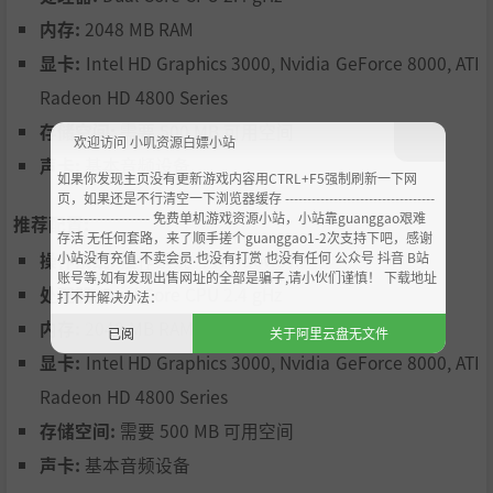
内存:
2048 MB RAM
显卡:
Intel HD Graphics 3000, Nvidia GeForce 8000, ATI
Radeon HD 4800 Series
存储空间:
需要 500 MB 可用空间
欢迎访问 小叽资源白嫖小站
声卡:
基本音频设备
如果你发现主页没有更新游戏内容用CTRL+F5强制刷新一下网
页，如果还是不行清空一下浏览器缓存 ----------------------------------
--------------------- 免费单机游戏资源小站，小站靠guanggao艰难
推荐配置:
存活 无任何套路，来了顺手搓个guanggao1-2次支持下吧，感谢
小站没有充值.不卖会员.也没有打赏 也没有任何 公众号 抖音 B站
操作系统:
操作系统 *: Windows XP
账号等,如有发现出售网址的全部是骗子,请小伙们谨慎！ 下载地址
处理器:
Dual Core CPU 2.4 gHz
打不开解决办法：
内存:
2048 MB RAM
已阅
关于阿里云盘无文件
显卡:
Intel HD Graphics 3000, Nvidia GeForce 8000, ATI
Radeon HD 4800 Series
存储空间:
需要 500 MB 可用空间
声卡:
基本音频设备