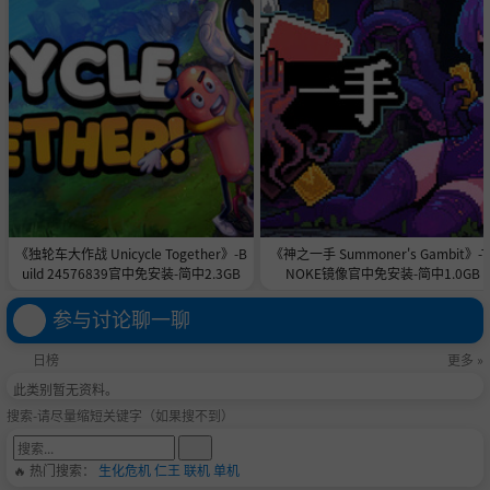
《独轮车大作战 Unicycle Together》-B
《神之一手 Summoner's Gambit》-T
uild 24576839官中免安装-简中2.3GB
NOKE镜像官中免安装-简中1.0GB
参与讨论聊一聊
日榜
更多 »
此类别暂无资料。
搜索-请尽量缩短关键字（如果搜不到）
🔥 热门搜索：
生化危机
仁王
联机
单机