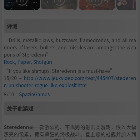
评测
“Drills, metallic jaws, buzzsaws, flamedrones, and all ma
nners of lasers, bullets, and missiles are amongst the wea
pons of Steredenn”
Rock, Paper, Shotgun
“If you like shmups, Steredenn is a must-have”
15/20 –
http://www.jeuxvideo.com/test/445407/stederen
n-un-shooter-rogue-like-explosif.htm
8/10 –
SpazioGames
关于此游戏
Steredenn
是一款激烈的、不规则的射击类游戏，嵌入大幅
漂亮的像素，拥有疯狂的终极战斗。登上您的战舰并加入到