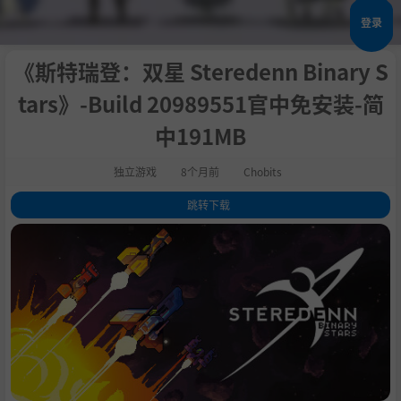
登录
《斯特瑞登：双星 Steredenn Binary S
tars》-Build 20989551官中免安装-简
中191MB
独立游戏
8个月前
Chobits
跳转下载
1
.
评测
2
.
关于此游戏
3
.
系统需求
4
.
支持作者
5
.
学习