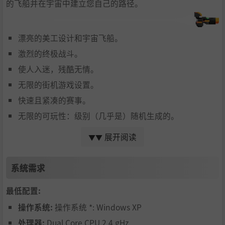
的飞船并在宇宙中建立您自己的路径。
漂亮的美工设计和宇宙飞船。
激烈的终极战斗。
使人入迷，残酷无情。
无限的街机游戏设置。
快速且紧凑的赛事。
无限的可玩性：级别（几乎是）随机生成的。
武器库：35种武器和25种互动和组合的升级。
展开阅读
▼▼
评分：打败您的朋友并成为最优秀的！
每日运行：每天，试着成为在所有玩家在同样比赛、枪支
系统需求
和终极战斗的排行榜的第一。注意，您每天只有一次机
最低配置:
会！
操作系统:
操作系统 *: Windows XP
竞技场：通过在普通模式中打败boss来解锁。然后，在1
处理器:
Dual Core CPU 2.4 gHz
对1的对决中训练它。您的枪支、您的规则、您的战斗。