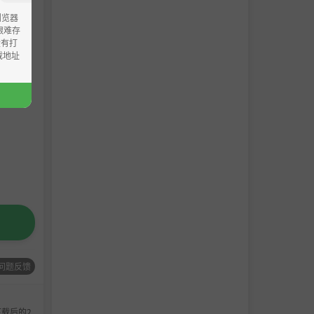
浏览器
ao艰难存
没有打
载地址
问题反馈
载后的2