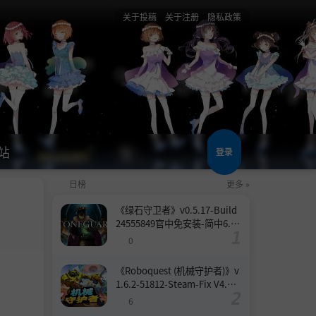
关于投稿
关于注册
隐私政策
站
登录
日榜
更多 »
《绿石守卫者》v0.5.17-Build
24555849官中免安装-简中6.6
GB
0
《Roboquest (机械守护者)》v
1.6.2-51812-Steam-Fix V4.联
机版官中简体
6