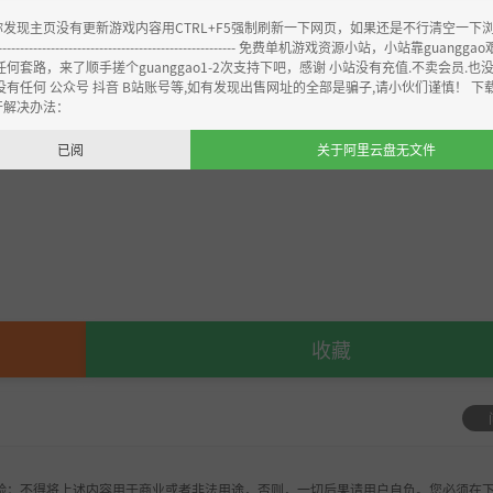
你发现主页没有更新游戏内容用CTRL+F5强制刷新一下网页，如果还是不行清空一下
----------------------------------------------------- 免费单机游戏资源小站，小站靠guangg
任何套路，来了顺手搓个guanggao1-2次支持下吧，感谢 小站没有充值.不卖会员.也
没有任何 公众号 抖音 B站账号等,如有发现出售网址的全部是骗子,请小伙们谨慎！ 下
开解决办法：
已阅
关于阿里云盘无文件
收藏
验；不得将上述内容用于商业或者非法用途，否则，一切后果请用户自负。您必须在下