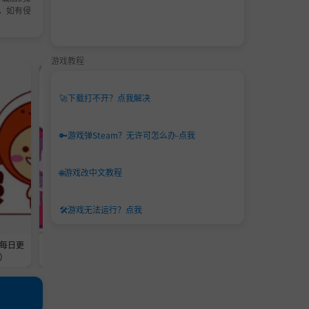
，如有侵
游戏教程
NEWS
NEWS
🚀
下载打不开？点我解决
🔑
游戏弹Steam？无许可怎么办-点我
🌐
游戏改中文教程
🛠️
游戏无法运行？点我
每日更
求助求转发！百度网盘这次可能G了
2026马年快乐
）