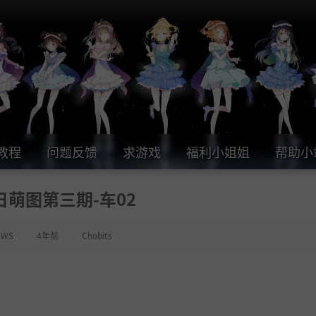
教程
问题反馈
求游戏
福利小姐姐
帮助小
日萌图第三期-车02
EWS
4年前
Chobits