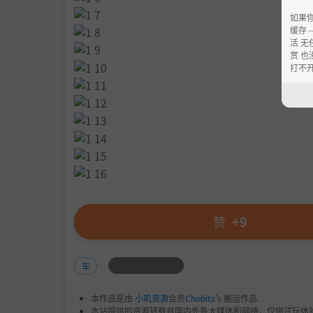
如果
缓存 --
活 无
赏 也
打不
赞
+9
车
本作品是由
小叽资源
会员
Chobits
's 搬运作品.
本站提供的资源转载自国内外各大媒体和网络，仅供试玩体