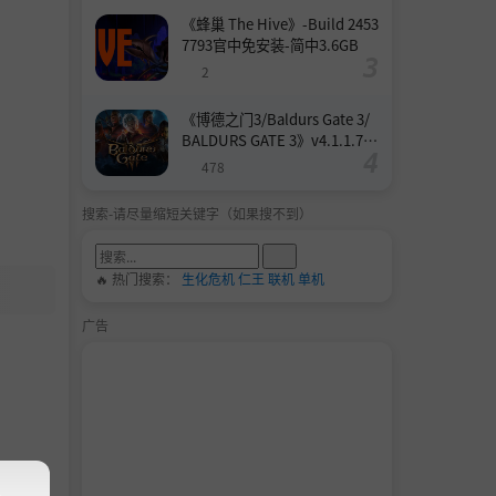
《蜂巢 The Hive》-Build 2453
7793官中免安装-简中3.6GB
2
《博德之门3/Baldurs Gate 3/
BALDURS GATE 3》v4.1.1.739
8727-Build 24532579官中免安
478
装-简中158.6GB
搜索-请尽量缩短关键字（如果搜不到）
🔥 热门搜索：
生化危机
仁王
联机
单机
广告