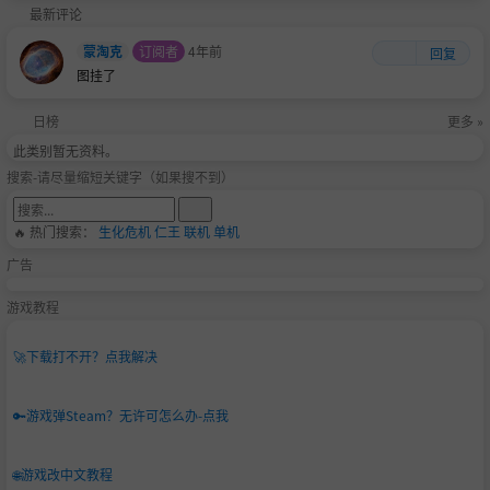
最新评论
蒙淘克
订阅者
4年前
回复
图挂了
日榜
更多 »
此类别暂无资料。
搜索-请尽量缩短关键字（如果搜不到）
🔥 热门搜索：
生化危机
仁王
联机
单机
广告
游戏教程
🚀
下载打不开？点我解决
🔑
游戏弹Steam？无许可怎么办-点我
🌐
游戏改中文教程