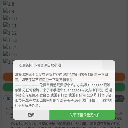
欢迎访问 小叽资源白嫖小站
如果你发现主页没有更新游戏内容用CTRL+F5强制刷新一下网
赞
+3
页，如果还是不行清空一下浏览器缓存 ----------------------------------
--------------------- 免费单机游戏资源小站，小站靠guanggao艰难
收藏
存活 无任何套路，来了顺手搓个guanggao1-2次支持下吧，感谢
小站没有充值.不卖会员.也没有打赏 也没有任何 公众号 抖音 B站
问题反馈
车
账号等,如有发现出售网址的全部是骗子,请小伙们谨慎！ 下载地址
打不开解决办法：
本作品是由
小叽资源
会员
Chobits
's 搬运作品.
本站提供的资源转载自国内外各大媒体和网络，仅供试玩体验；不得将上述
已阅
关于阿里云盘无文件
内容用于商业或者非法用途，否则，一切后果请用户自负。您必须在下载后
的24个小时之内，从您的电脑中彻底删除上述内容。如果您喜欢该游戏内