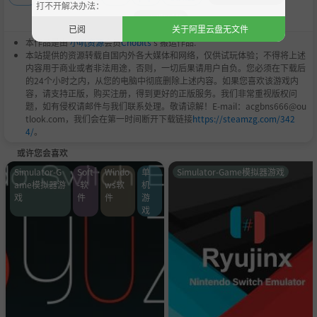
打不开解决办法：
问题反馈
已阅
关于阿里云盘无文件
本作品是由
小叽资源
会员
Chobits
's 搬运作品.
本站提供的资源转载自国内外各大媒体和网络，仅供试玩体验；不得将上述
内容用于商业或者非法用途，否则，一切后果请用户自负。您必须在下载后
的24个小时之内，从您的电脑中彻底删除上述内容。如果您喜欢该游戏内
容，请支持正版，购买注册，得到更好的正版服务。我们非常重视版权问
题，如有侵权请邮件与我们联系处理。敬请谅解！E-mail：acgbns666@ou
tlook.com，我们会在第一时间断开下载链接
https://steamzg.com/342
4/
。
或许您会喜欢
Simulator-G
Soft
Windo
单
Simulator-Game模拟器游戏
ame模拟器游
-软
ws软
机
戏
件
件
游
戏