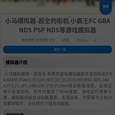
登录
小马模拟器-超全的街机 小霸王FC GBA
NDS PSP NDS等游戏模拟器
单机游戏
,
安卓游戏-APK
4年前
Chobits
1
跳转下载
1
.
模拟器介绍
模拟器介绍
2
.
游戏特性
3
.
PS:缘之空、秋之回忆等GAL游戏也有整合哦
.
小马模拟器是一款完全 免费的游戏模拟器软件支持街机(FB
A,MAME,PGM2),3DS,WI,NGC,DC,SS,DOS,MD,WSC,NDS,JAV
A,PCE,FC,SFC,GBA,GBC,PSP,PS,N64等多种游戏机，后续还
将不断增加中。软件内集成了ROM搜索，游戏运行简单方
便，模拟器内核自动加载更新，无需安装，不需要专业知识
及繁琐操作，点击即可下载启动游戏。