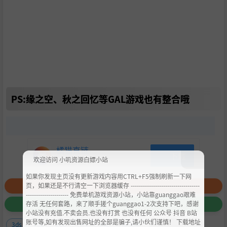
PS:缘之空、秋之回忆等GAL游戏也有整合哦
橘猫直链-
下载
欢迎访问 小叽资源白嫖小站
橘猫直链/BT
如果你发现主页没有更新游戏内容用CTRL+F5强制刷新一下网
页，如果还是不行清空一下浏览器缓存 ----------------------------------
赞
+15
--------------------- 免费单机游戏资源小站，小站靠guanggao艰难
存活 无任何套路，来了顺手搓个guanggao1-2次支持下吧，感谢
收藏
+3
小站没有充值.不卖会员.也没有打赏 也没有任何 公众号 抖音 B站
账号等,如有发现出售网址的全部是骗子,请小伙们谨慎！ 下载地址
3ds
gba
gbc
nds
psp
模拟器