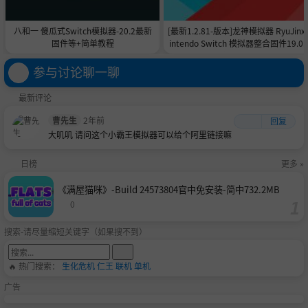
八和一 傻瓜式Switch模拟器-20.2最新
[最新1.2.81-版本]龙神模拟器 RyuJinx
固件等+简单教程
intendo Switch 模拟器整合固件19.0.1
支持NBA2K25
参与讨论聊一聊
最新评论
曹先生
2年前
回复
大叽叽 请问这个小霸王模拟器可以给个阿里链接嘛
日榜
更多 »
《满屋猫咪》-Build 24573804官中免安装-简中732.2MB
0
搜索-请尽量缩短关键字（如果搜不到）
🔥 热门搜索：
生化危机
仁王
联机
单机
广告