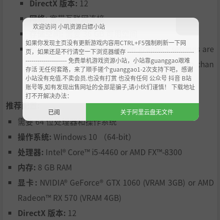
DirectX 版本:
12
网络:
宽带互联网连接
欢迎访问 小叽资源白嫖小站
存储空间:
需要 36 GB 可用空间
如果你发现主页没有更新游戏内容用CTRL+F5强制刷新一下网
附注事项:
1080p/30fps when graphics settings are
页，如果还是不行清空一下浏览器缓存 ----------------------------------
--------------------- 免费单机游戏资源小站，小站靠guanggao艰难
set to "Low". System requirements subject to chan
存活 无任何套路，来了顺手搓个guanggao1-2次支持下吧，感谢
小站没有充值.不卖会员.也没有打赏 也没有任何 公众号 抖音 B站
ge during game development.
账号等,如有发现出售网址的全部是骗子,请小伙们谨慎！ 下载地址
打不开解决办法：
推荐配置:
已阅
关于阿里云盘无文件
需要 64 位处理器和操作系统
操作系统:
Windows 10 （64-bit）
处理器:
Intel® Core™ i5-4460 or AMD FX™-8300
内存:
8 GB RAM
显卡:
NVIDIA® GeForce® GTX 1060 (VRAM 3GB) or AMD
Radeon™ RX 570 (VRAM 4GB)
DirectX 版本:
12