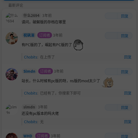
最新评论
什么2694
3年前
回复
请问，破解版的存档在哪里
祝砜渐
订阅者
3年前
回复
有PC版的了，崛起有PC版的了
Chobits
:
在上传了
回复
Slmdn
订阅者
3年前
回复
站长，什么时候有pc版的呀，ns版的mod太少了
Chobits
:
已经有了，你搜索下即可
回复
slmdn
3年前
回复
还没有pc版本的吗大佬
Chobits
:
无
回复
WHD
订阅者
3年前
回复