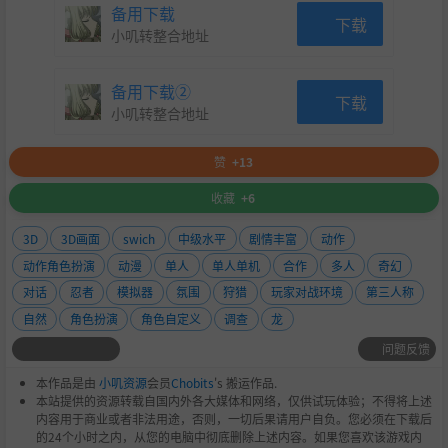
备用下载
下载
小叽转整合地址
备用下载②
下载
小叽转整合地址
赞
+13
收藏
+6
3D
3D画面
swich
中级水平
剧情丰富
动作
动作角色扮演
动漫
单人
单人单机
合作
多人
奇幻
对话
忍者
模拟器
氛围
狩猎
玩家对战环境
第三人称
自然
角色扮演
角色自定义
调查
龙
问题反馈
本作品是由
小叽资源
会员
Chobits
's 搬运作品.
本站提供的资源转载自国内外各大媒体和网络，仅供试玩体验；不得将上述
内容用于商业或者非法用途，否则，一切后果请用户自负。您必须在下载后
的24个小时之内，从您的电脑中彻底删除上述内容。如果您喜欢该游戏内