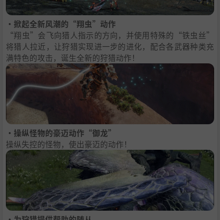
・掀起全新风潮的“翔虫”动作
“翔虫”会飞向猎人指示的方向，并使用特殊的“铁虫丝”
将猎人拉近，让狩猎实现进一步的进化，配合各武器种类充
满特色的攻击，诞生全新的狩猎动作！
・操纵怪物的豪迈动作“御龙”
操纵失控的怪物，使出豪迈的动作！
・为狩猎提供帮助的随从