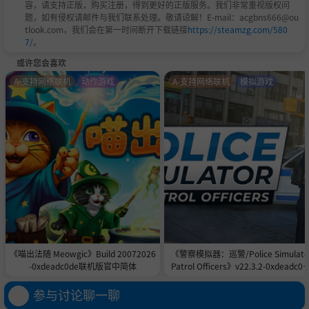
容，请支持正版，购买注册，得到更好的正版服务。我们非常重视版权问
题，如有侵权请邮件与我们联系处理。敬请谅解！E-mail：acgbns666@ou
tlook.com，我们会在第一时间断开下载链接
https://steamzg.com/580
7/
。
或许您会喜欢
A-支持网络联机
动作游戏
A-支持网络联机
模拟游戏
《喵出法随 Meowgic》Build 20072026
《警察模拟器：巡警/Police Simulato
-0xdeadc0de联机版官中简体
Patrol Officers》v22.3.2-0xdeadc0d
联机版官中简体
参与讨论聊一聊