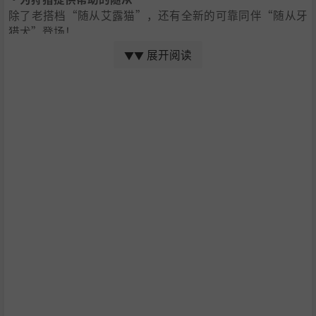
除了老搭档“随从艾露猫”，还有全新的可靠同伴“随从牙
猎犬”登场！
展开阅读
▼▼
・炎火村的故事
由于时隔50年的灾祸“百龙夜行”临近，炎火村陷入困境。
主角需以成为顶尖猎人为目标，同时与村庄中的同伴团结一
致，共同克服这场可怕的灾祸。
・大量怪物大举侵袭的“百龙夜行”
百龙夜行，指由多只怪物与统领它们的首领组成“怪物群”
向村庄发起的袭击。
整个地图到处都是大型怪物的身影……
・拥有独特生态的怪物
除象征本作的怪物“怨虎龙”外，还有拥有独特生态的未知