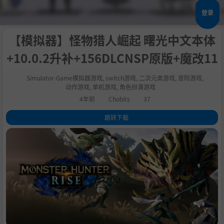
登录
【模拟器】怪物猎人崛起 曙光中文本体
+10.0.2升补+156DLCNSP原版+魔改11
Simulator-Game模拟器游戏
,
switch游戏
,
二次元类游戏
,
冒险游戏
,
动作游戏
,
单机游戏
,
角色扮演游戏
4年前
Chobits
37
跳转下载
1
.
关于这款游戏
2
.
系统需求
3
.
支持作者
4
.
学习版下载