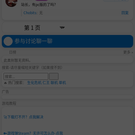
站长，有pc版的了吗？
Chobits
:
无
回复
参与讨论聊一聊
日榜
更多 »
此类别暂无资料。
搜索-请尽量缩短关键字（如果搜不到）
🔥 热门搜索：
生化危机
仁王
联机
单机
广告
游戏教程
🚀
下载打不开？点我解决
🔑
游戏弹Steam？无许可怎么办-点我