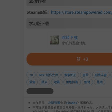
支持作者
Steam商城：
https://store.steampowered.co
学习版下载
跳转下载
小叽转整合地址
赞
+2
2D
RPG 制作大师
像素图形
冒险
剧情丰富
爱情
独立
短篇
角色扮演
解谜
黑暗
本作品是由
小叽资源
会员
Chobits
's 搬运作品.
本站提供的资源转载自国内外各大媒体和网络，仅供试玩体
4个小时之内，从您的电脑中彻底删除上述内容。如果您喜