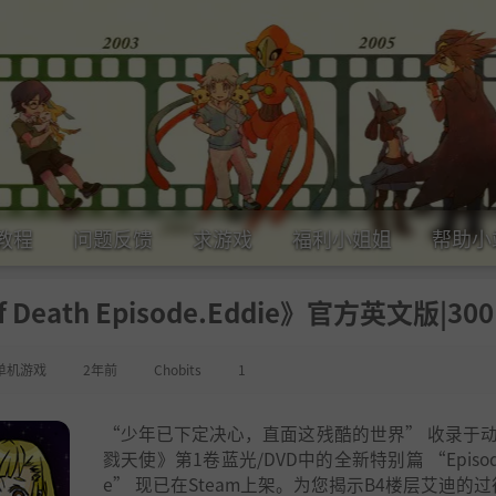
教程
问题反馈
求游戏
福利小姐姐
帮助小
Death Episode.Eddie》官方英文版|30
单机游戏
2年前
Chobits
1
“少年已下定决心，直面这残酷的世界” 收录于
戮天使》第1卷蓝光/DVD中的全新特别篇 “Episode
e” 现已在Steam上架。为您揭示B4楼层艾迪的过