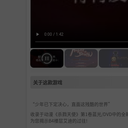
关于这款游戏
“少年已下定决心，直面这残酷的世界”
收录于动漫《杀戮天使》第1卷蓝光/DVD中的全新特别篇
为您揭示B4楼层艾迪的过往!