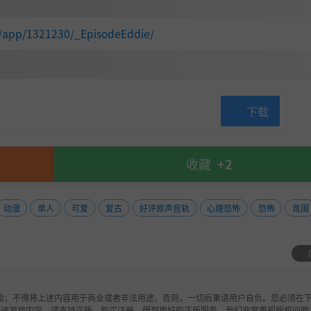
m/app/1321230/_EpisodeEddie/
下载
收藏
+2
动漫
单人
可爱
复古
好评原声音轨
心理恐怖
恐怖
氛围
验；不得将上述内容用于商业或者非法用途，否则，一切后果请用户自负。您必须在下
欢该游戏内容，请支持正版，购买注册，得到更好的正版服务。我们非常重视版权问题