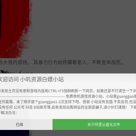
自大哥的虐待。 其暴力行为始终瞒着家人，不断变本加厉。
欢迎访问 小叽资源白嫖小站
你发现主页没有更新游戏内容用CTRL+F5强制刷新一下网页，如果还是不行清空一下
----------------------------------------------------- 免费单机游戏资源小站，小站靠guangg
任何套路，来了顺手搓个guanggao1-2次支持下吧，感谢 小站没有充值.不卖会员.也
没有任何 公众号 抖音 B站账号等,如有发现出售网址的全部是骗子,请小伙们谨慎！ 下
开解决办法：
已阅
关于阿里云盘无文件