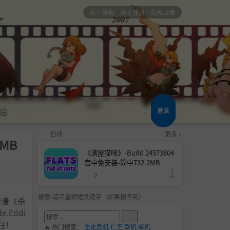
关于投稿
关于注册
隐私政策
站
登录
日榜
更多 »
0MB
《满屋猫咪》-Build 24573804
官中免安装-简中732.2MB
0
搜索-请尽量缩短关键字（如果搜不到）
动漫《杀
.Eddi
往!
🔥 热门搜索：
生化危机
仁王
联机
单机