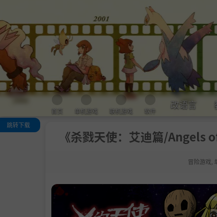
改语言
首页
单机游戏
联机游戏
软件
跳转下载
《杀戮天使：艾迪篇/Angels of 
关于这款游戏
系统需求
冒险游戏
,
支持作者
学习版下载