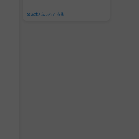
🛠️
游戏无法运行？点我