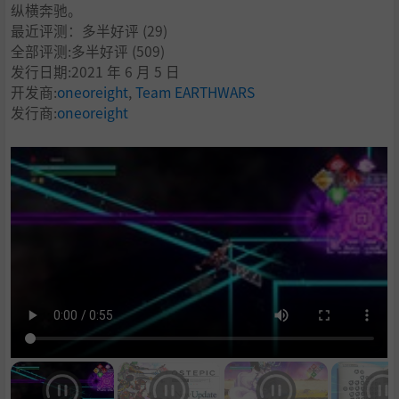
纵横奔驰。
最近评测：
多半好评
(29)
全部评测:
多半好评
(509)
发行日期:2021 年 6 月 5 日
开发商:
oneoreight
,
Team EARTHWARS
发行商:
oneoreight