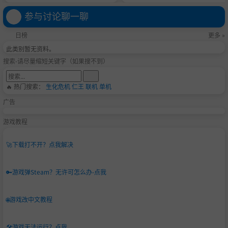
参与讨论聊一聊
日榜
更多 »
此类别暂无资料。
搜索-请尽量缩短关键字（如果搜不到）
🔥 热门搜索：
生化危机
仁王
联机
单机
广告
游戏教程
声优
🚀
下载打不开？点我解决
魔女之女 阿露塔：丸冈 和佳奈
内贝尔魔女 塞希莉娅：森 奈奈子
🔑
游戏弹Steam？无许可怎么办-点我
绝美高雅之女骑士：三宅 麻理恵
神之子：铃木 崚汰
🌐
游戏改中文教程
混血男子：纺木 吏佐
幽灵少女：近藤 天音
潜藏于神域的少女：大津 爱理
🛠️
游戏无法运行？点我