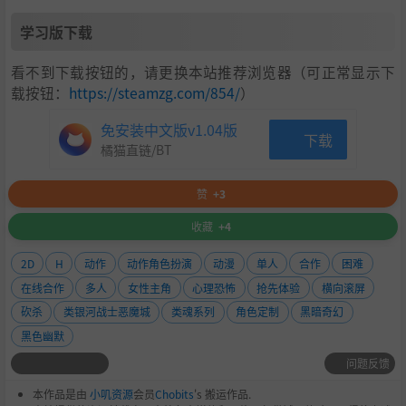
学习版下载
看不到下载按钮的，请更换本站推荐浏览器（可正常显示下
载按钮：
https://steamzg.com/854/
）
主美
免安装中文版v1.04版
下载
Namie
橘猫直链/BT
澳大利亚出身的插画师
曾担任《命运－冠位指定》、《碧蓝航线》、《明日方舟》
赞
+3
美术，
《镜面世界里终末之图书馆 光之勇者与虚伪的国王》角色设
收藏
+4
计等
2D
H
动作
动作角色扮演
动漫
单人
合作
困难
在线合作
多人
女性主角
心理恐怖
抢先体验
横向滚屏
砍杀
类银河战士恶魔城
类魂系列
角色定制
黑暗奇幻
黑色幽默
问题反馈
本作品是由
小叽资源
会员
Chobits
's 搬运作品.