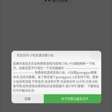
▼▼
多种多样的武器进化
欢迎访问 小叽资源白嫖小站
如果你发现主页没有更新游戏内容用CTRL+F5强制刷新一下网
页，如果还是不行清空一下浏览器缓存 ----------------------------------
--------------------- 免费单机游戏资源小站，小站靠guanggao艰难
存活 无任何套路，来了顺手搓个guanggao1-2次支持下吧，感谢
小站没有充值.不卖会员.也没有打赏 也没有任何 公众号 抖音 B站
账号等,如有发现出售网址的全部是骗子,请小伙们谨慎！ 下载地址
打不开解决办法：
已阅
关于阿里云盘无文件