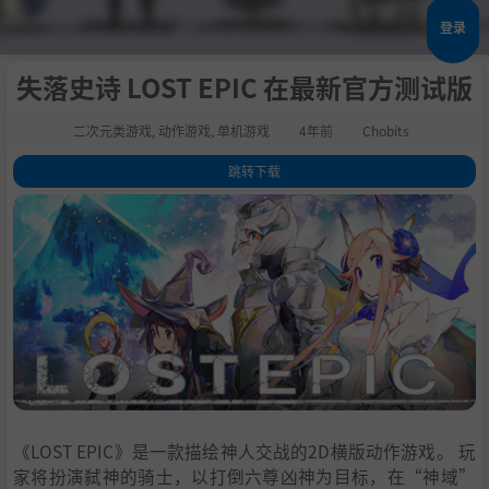
登录
失落史诗 LOST EPIC 在最新官方测试版
二次元类游戏
,
动作游戏
,
单机游戏
4年前
Chobits
跳转下载
1
.
关于这款游戏
2
.
游戏特色
3
.
主美
4
.
声优
5
.
开发 Team EARTH WARS
6
.
系统需求
7
.
通用教程
8
.
学习版下载
《LOST EPIC》是一款描绘神人交战的2D横版动作游戏。 玩
家将扮演弑神的骑士，以打倒六尊凶神为目标，在“神域”