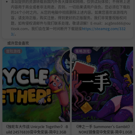
本站提供的资源转载自国内外各大媒体和网络，仅供试玩体验；不得将上述
内容用于商业或者非法用途，否则，一切后果请用户自负。您必须在下载后
的24个小时之内，从您的电脑中彻底删除上述内容。如果您喜欢该游戏内
容，请支持正版，购买注册，得到更好的正版服务。我们非常重视版权问
题，如有侵权请邮件与我们联系处理。敬请谅解！E-mail：acgbns666@ou
tlook.com，我们会在第一时间断开下载链接
https://steamzg.com/332
3/
。
或许您会喜欢
冒险游戏
策略游戏
《独轮车大作战 Unicycle Together》-B
《神之一手 Summoner's Gambit》-T
uild 24576839官中免安装-简中2.3GB
NOKE镜像官中免安装-简中1.0GB