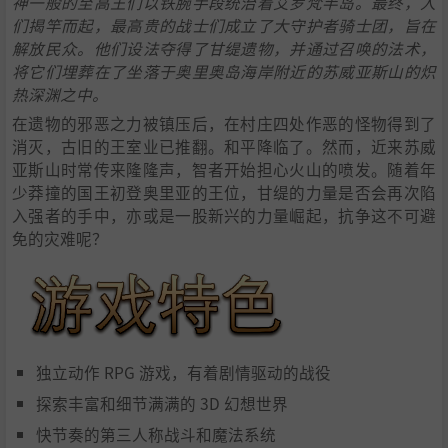
神一般的至高王们以铁腕手段统治着艾罗梵半岛。最终，人
们揭竿而起，最高贵的战士们成立了大守护者骑士团，旨在
解放民众。他们设法夺得了甘缇遗物，并通过召唤的法术，
将它们埋葬在了坐落于奥里奥岛海岸附近的苏威亚斯山的炽
热深渊之中。
在遗物的邪恶之力被镇压后，在村庄四处作恶的怪物得到了
消灭，古旧的王室业已推翻。和平降临了。然而，近来苏威
亚斯山时常传来隆隆声，智者开始担心火山的喷发。随着年
少莽撞的国王初登奥里亚的王位，甘缇的力量是否会再次陷
入强者的手中，亦或是一股新兴的力量崛起，抗争这不可避
免的灾难呢？
独立动作 RPG 游戏，有着剧情驱动的战役
探索丰富和细节满满的 3D 幻想世界
快节奏的第三人称战斗和魔法系统