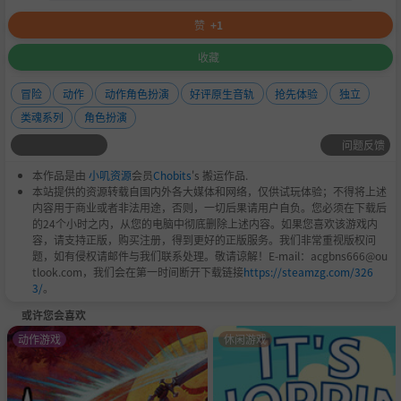
赞
+1
收藏
冒险
动作
动作角色扮演
好评原生音轨
抢先体验
独立
类魂系列
角色扮演
问题反馈
本作品是由
小叽资源
会员
Chobits
's 搬运作品.
本站提供的资源转载自国内外各大媒体和网络，仅供试玩体验；不得将上述
内容用于商业或者非法用途，否则，一切后果请用户自负。您必须在下载后
的24个小时之内，从您的电脑中彻底删除上述内容。如果您喜欢该游戏内
容，请支持正版，购买注册，得到更好的正版服务。我们非常重视版权问
题，如有侵权请邮件与我们联系处理。敬请谅解！E-mail：acgbns666@ou
tlook.com，我们会在第一时间断开下载链接
https://steamzg.com/326
3/
。
或许您会喜欢
动作游戏
休闲游戏