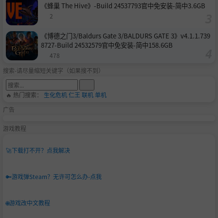
《蜂巢 The Hive》-Build 24537793官中免安装-简中3.6GB
2
《博德之门3/Baldurs Gate 3/BALDURS GATE 3》v4.1.1.739
8727-Build 24532579官中免安装-简中158.6GB
478
搜索-请尽量缩短关键字（如果搜不到）
🔥 热门搜索：
生化危机
仁王
联机
单机
广告
游戏教程
🚀
下载打不开？点我解决
🔑
游戏弹Steam？无许可怎么办-点我
🌐
游戏改中文教程