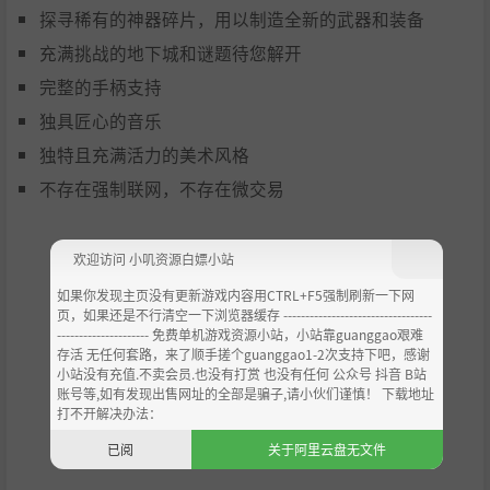
探寻稀有的神器碎片，用以制造全新的武器和装备
充满挑战的地下城和谜题待您解开
完整的手柄支持
独具匠心的音乐
独特且充满活力的美术风格
不存在强制联网，不存在微交易
欢迎访问 小叽资源白嫖小站
如果你发现主页没有更新游戏内容用CTRL+F5强制刷新一下网
页，如果还是不行清空一下浏览器缓存 ----------------------------------
--------------------- 免费单机游戏资源小站，小站靠guanggao艰难
存活 无任何套路，来了顺手搓个guanggao1-2次支持下吧，感谢
小站没有充值.不卖会员.也没有打赏 也没有任何 公众号 抖音 B站
账号等,如有发现出售网址的全部是骗子,请小伙们谨慎！ 下载地址
打不开解决办法：
已阅
关于阿里云盘无文件