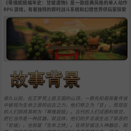
《蒂维妮娅编年史：甘缇遗物》是一款经典风格的单人动作
RPG 游戏，有着独特的即时战斗系统和幻想世界供玩家探索
很久以前，在艾罗梵上层王国的山顶，一群先知窥视着传说
中被视为生命之源的远古之力，他们称之为「甘」，而现在
的人们则将其称为「蒂维妮娅」。古代的人们试图利用甘，
把它当作是一种武器，就这样，他们的歹念滋生出了邪恶的
「甘缇」，也就是「生命之终」。在将甘缇注入神器后，如