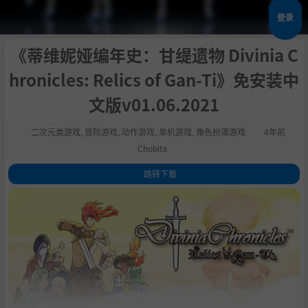
登录
《蒂维妮娅编年史：甘缇遗物 Divinia C
hronicles: Relics of Gan-Ti》免安装中
文版v01.06.2021
二次元类游戏
,
冒险游戏
,
动作游戏
,
单机游戏
,
角色扮演游戏
4年前
Chobits
跳转下载
1
.
评测
2
.
关于这款游戏
3
.
4
.
系统需求
5
.
通用教程
6
.
学习版下载