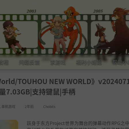
教程
问题反馈
求游戏
福利小姐姐
帮助小
orld/TOUHOU NEW WORLD》v202407
量7.03GB|支持键鼠|手柄
,
单机游戏
2年前
Chobits
跃身于东方Project世界为舞台的弹幕动作RPG之