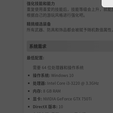
强化技能和能力
重复使用喜爱的技能后，技能等级会上升，就能
根据自己的游玩风格进行强化吧。
精挑细选装备
所有武器、防具和饰品都会被赋予随机数值属性
系统需求
最低配置:
需要 64 位处理器和操作系统
操作系统:
Windows 10
处理器:
Intel Core i3-3220 @ 3.3GHz
内存:
8 GB RAM
显卡:
NVIDIA GeForce GTX 750Ti
DirectX 版本:
10