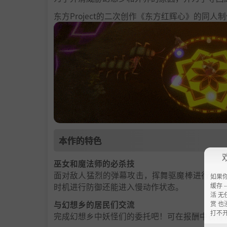
东方Project的二次创作《东方红辉心》的同人制
本作的特色
巫女和魔法师的必杀技
面对敌人猛烈的弹幕攻击，挥舞驱魔棒进行打击
如果
缓存 --
时机进行防御还能进入慢动作状态。
活 无
与幻想乡的居民们交流
赏 也
打不
完成幻想乡中妖怪们的委托吧！可在报酬中获得