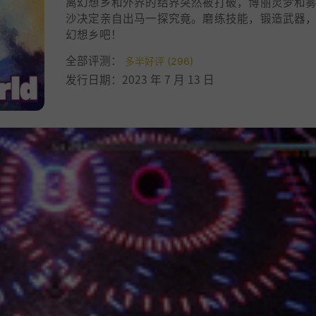
离幻想乡和外界的结界突然被打破，博丽灵梦和
沙决定亲自出马一探究竟。磨练技能，锻造武器
幻想乡吧！
全部评测：
多半好评 (296)
发行日期：2023 年 7 月 13 日