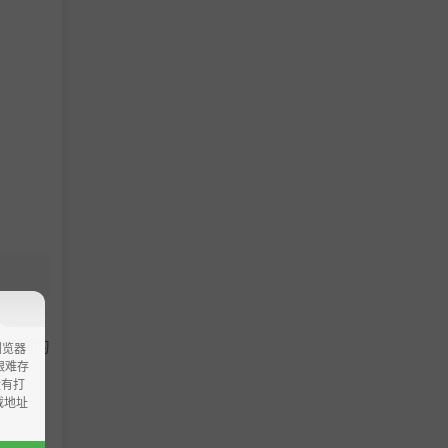
！
到准确的
浏览器
ao艰难存
没有打
载地址