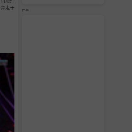
雾雨魔理
，奔走于
广告