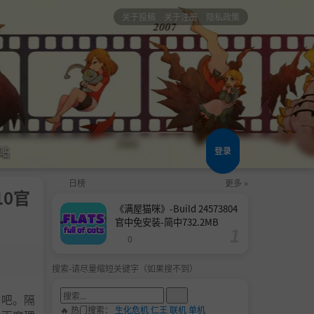
关于投稿
关于注册
隐私政策
站
登录
日榜
更多 »
10官
《满屋猫咪》-Build 24573804
官中免安装-简中732.2MB
0
搜索-请尽量缩短关键字（如果搜不到）
中吧。隔
🔥 热门搜索：
生化危机
仁王
联机
单机