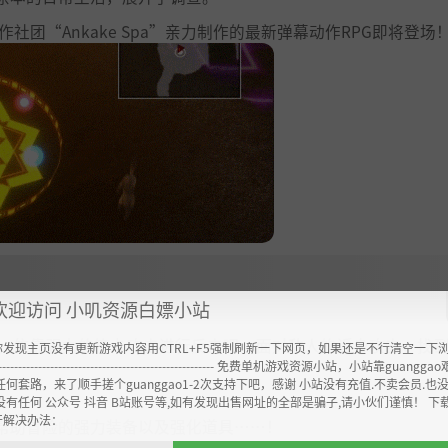
作社团“Ankake Spa”亲力制作的最新弹幕动作RPG即将登场
欢迎访问 小叽资源白嫖小站
，依靠强力的符卡攻击进行反击吧。面对敌人的近身攻击，找
你发现主页没有更新游戏内容用CTRL+F5强制刷新一下网页，如果还是不行清空一下
----------------------------------------------------- 免费单机游戏资源小站，小站靠guangg
任何套路，来了顺手搓个guanggao1-2次支持下吧，感谢 小站没有充值.不卖会员.也
没有任何 公众号 抖音 B站账号等,如有发现出售网址的全部是骗子,请小伙们谨慎！ 下
开解决办法：
帮助冒险的强力装备以及强化道具……！