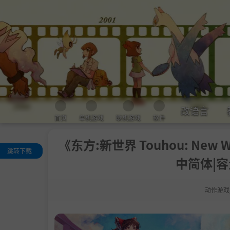
改语言
首页
单机游戏
联机游戏
软件
《东方:新世界 Touhou: New W
跳转下载
中简体|容
关于这款游戏
本作的特色
动作游戏
系统需求
支持作者
包含DLC
学习版下载