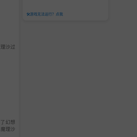
🛠️
游戏无法运行？点我
魔理沙过
到了幻想
和魔理沙