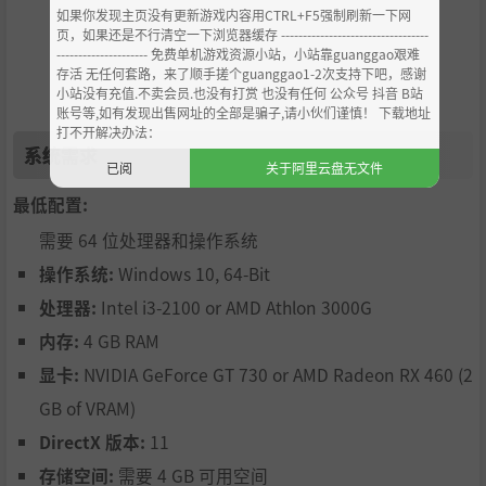
如果你发现主页没有更新游戏内容用CTRL+F5强制刷新一下网
页，如果还是不行清空一下浏览器缓存 ----------------------------------
--------------------- 免费单机游戏资源小站，小站靠guanggao艰难
存活 无任何套路，来了顺手搓个guanggao1-2次支持下吧，感谢
小站没有充值.不卖会员.也没有打赏 也没有任何 公众号 抖音 B站
账号等,如有发现出售网址的全部是骗子,请小伙们谨慎！ 下载地址
打不开解决办法：
系统需求
已阅
关于阿里云盘无文件
最低配置:
需要 64 位处理器和操作系统
操作系统:
Windows 10, 64-Bit
处理器:
Intel i3-2100 or AMD Athlon 3000G
内存:
4 GB RAM
显卡:
NVIDIA GeForce GT 730 or AMD Radeon RX 460 (2
GB of VRAM)
DirectX 版本:
11
存储空间:
需要 4 GB 可用空间