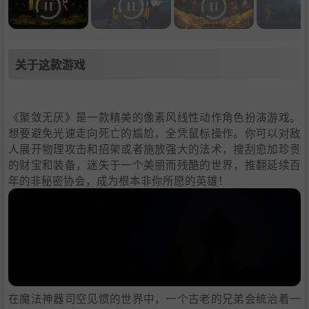
关于这款游戏
《聚敛无厌》是一款精美的像素风线性动作角色扮演游戏。
想要避免光速走向死亡的尴尬，全凭鼠标操作。你可以对敌
人展开物理攻击和招架或者施放强大的法术，搜刮愈加珍贵
的财宝和装备，迷失于一个美丽而残酷的世界，推翻延续百
年的非秘密协会，成为根本非你所愿的英雄！
在魔法神器司空见惯的世界中，一个古老的兄弟会统治着一