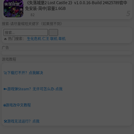
《失落城堡2 Lost Castle 2》v1.0.0.16-Build 24625789官中
免安装-简中|容量1.6GB
82
搜索-请尽量缩短关键字（如果搜不到）
🔥 热门搜索：
生化危机
仁王
联机
单机
广告
游戏教程
🚀
下载打不开？点我解决
🔑
游戏弹Steam？无许可怎么办-点我
🌐
游戏改中文教程
🛠️
游戏无法运行？点我