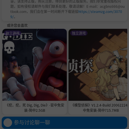
容，请支持正版，购买注册，得到更好的正版服务。我们非常重视版权问
题，如有侵权请邮件与我们联系处理。敬请谅解！E-mail：acgbns666@ou
tlook.com，我们会在第一时间断开下载链接
https://steamzg.com/3070
9/
。
或许您会喜欢
独立游戏
独立游戏
《挖，挖，死 Dig, Dig, Die》-官中免安
《模型侦探》V1.2.4-Build 20062224
装-简中2.5GB
中免安装-简中715.7MB
参与讨论聊一聊