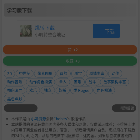
学习版下载
跳转下载
下载
小叽转整合地址
赞
+2
收藏
+3
2D
中世纪
像素图形
冒险
刷宝
剧情丰富
动作
动作冒险
动作角色扮演
单人
困难
战斗
故事架构丰富
横向滚屏
欢乐
独立
砍杀
类 Rogue
角色扮演
黑色幽默
问题反馈
本作品是由
小叽资源
会员
Chobits
's 搬运作品.
本站提供的资源转载自国内外各大媒体和网络，仅供试玩体验；不得将上述
内容用于商业或者非法用途，否则，一切后果请用户自负。您必须在下载后
的24个小时之内，从您的电脑中彻底删除上述内容。如果您喜欢该游戏内