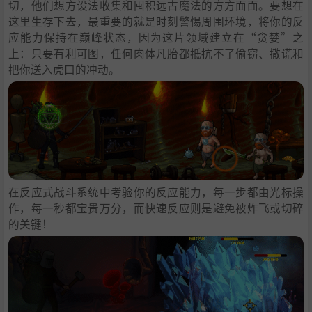
切，他们想方设法收集和囤积远古魔法的方方面面。要想在
这里生存下去，最重要的就是时刻警惕周围环境，将你的反
应能力保持在巅峰状态，因为这片领域建立在“贪婪”之
上：只要有利可图，任何肉体凡胎都抵抗不了偷窃、撒谎和
把你送入虎口的冲动。
在反应式战斗系统中考验你的反应能力，每一步都由光标操
作，每一秒都宝贵万分，而快速反应则是避免被炸飞或切碎
的关键！