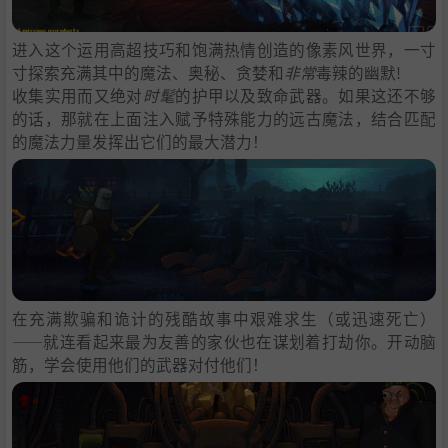
进入这个运用高超技巧和饱满热情创造的像素风世界，一寸
寸探索充满其中的魔法、奥秘、贪婪和
非常
毒辣的幽默!
收集实用而又绝对
时髦
的护甲以及致命武器。如果这还不够
的话，那就在上面注入赋予特殊能力的远古魔法，结合匹配
的魔法力量发挥出它们的最大潜力！
在充满欺骗和诡计的残酷故事中艰难求生（或迅速死亡）
——就连看起来最为友善的家伙也在谋划着打劫你。开动脑
筋，学会使用他们的武器对付他们！