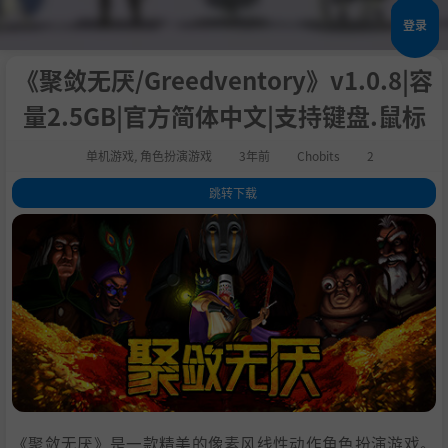
登录
《聚敛无厌/Greedventory》v1.0.8|容
量2.5GB|官方简体中文|支持键盘.鼠标
单机游戏
,
角色扮演游戏
3年前
Chobits
2
跳转下载
1
.
关于这款游戏
2
.
系统需求
3
.
支持作者
4
.
学习版下载
《聚敛无厌》是一款精美的像素风线性动作角色扮演游戏。