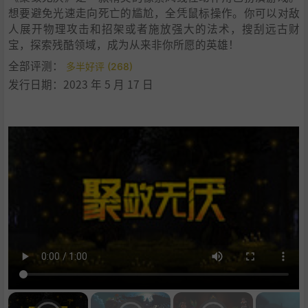
想要避免光速走向死亡的尴尬，全凭鼠标操作。你可以对敌
人展开物理攻击和招架或者施放强大的法术，搜刮远古财
宝，探索残酷领域，成为从来非你所愿的英雄！
全部评测：
多半好评 (268)
发行日期：2023 年 5 月 17 日