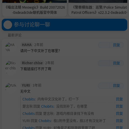
《喵出法随 Meowgic》Build 20072026
《警察模拟器：巡警/Police Simulato
-0xdeadc0de联机版官中简体
Patrol Officers》v22.3.2-0xdeadc0d
联机版官中简体
参与讨论聊一聊
最新评论
HAHA
2年前
回复
请问一下中文补丁在哪里？
Richer chlse
2年前
回复
下载链接打不开了啊
YURI
3年前
回复
无中文
Chobits
:
内有中文汉化补丁，打一下
回复
楚言秋
回复
Chobits
:
没找到补丁，在哪里
回复
Chobits
回复
楚言秋
:
游戏内根目录找下有没有
回复
YURI
回复
Chobits
:
极1附件里没有，极2才有汉化补丁
回复
Chobits
回复
YURI
:
好像是正和到游戏里面了吧
回复