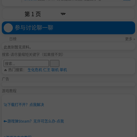
参与讨论聊一聊
日榜
更多 »
此类别暂无资料。
搜索-请尽量缩短关键字（如果搜不到）
🔥 热门搜索：
生化危机
仁王
联机
单机
广告
游戏教程
🚀
下载打不开？点我解决
🔑
游戏弹Steam？无许可怎么办-点我