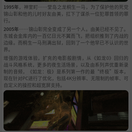
1995年
，神室町……堂岛之龙桐生一马，为了保护他的死党
锦山彰和他的儿时好友由美，扛下了谋杀一位犯罪首领的罪
行。
2005年
……锦山彰完全变成了另一个人。由美已经不见了。
东城会金库内的一百亿日元不翼而飞，把组织推到了内战的
边缘。而桐生一马刑满出狱，回到了一个他早已不认识的世
界。
增强的游戏体验，扩充的电影般剧情，从《如龙0》回归的
战斗风格系统，更多的夜生活场景，以及由系列声优重新录
制的音频，《如龙：极》是系列第一作的最“终极”版本，
现在针对PC进行了优化，包括4K分辨率、无限制的帧率、可
自定义的操控和超宽屏支持。