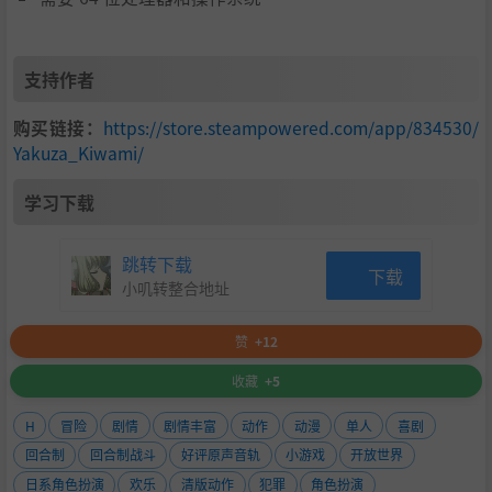
支持作者
购买链接：
https://store.steampowered.com/app/834530/
Yakuza_Kiwami/
学习下载
跳转下载
下载
小叽转整合地址
赞
+12
收藏
+5
H
冒险
剧情
剧情丰富
动作
动漫
单人
喜剧
回合制
回合制战斗
好评原声音轨
小游戏
开放世界
日系角色扮演
欢乐
清版动作
犯罪
角色扮演