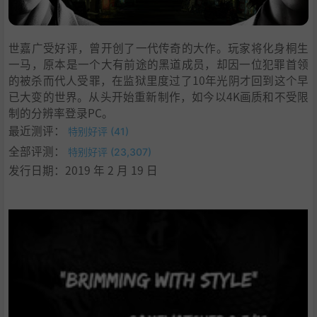
世嘉广受好评，曾开创了一代传奇的大作。玩家将化身桐生
一马，原本是一个大有前途的黑道成员，却因一位犯罪首领
的被杀而代人受罪，在监狱里度过了10年光阴才回到这个早
已大变的世界。从头开始重新制作，如今以4K画质和不受限
制的分辨率登录PC。
最近测评：
特别好评 (41)
全部评测：
特别好评 (23,307)
发行日期：2019 年 2 月 19 日