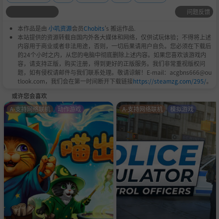
问题反馈
本作品是由
小叽资源
会员
Chobits
's 搬运作品.
本站提供的资源转载自国内外各大媒体和网络，仅供试玩体验；不得将上述
内容用于商业或者非法用途，否则，一切后果请用户自负。您必须在下载后
的24个小时之内，从您的电脑中彻底删除上述内容。如果您喜欢该游戏内
容，请支持正版，购买注册，得到更好的正版服务。我们非常重视版权问
题，如有侵权请邮件与我们联系处理。敬请谅解！E-mail：acgbns666@ou
tlook.com，我们会在第一时间断开下载链接
https://steamzg.com/295/
。
或许您会喜欢
A-支持网络联机
动作游戏
A-支持网络联机
模拟游戏