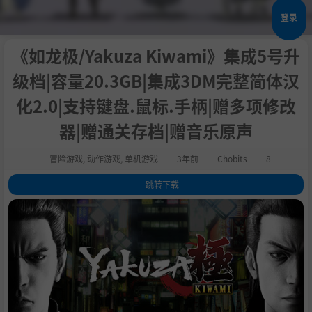
登录
《如龙极/Yakuza Kiwami》集成5号升
级档|容量20.3GB|集成3DM完整简体汉
化2.0|支持键盘.鼠标.手柄|赠多项修改
器|赠通关存档|赠音乐原声
冒险游戏
,
动作游戏
,
单机游戏
3年前
Chobits
8
跳转下载
1
.
关于这款游戏
2
.
“极”是终极的意思。
3
.
系统需求
4
.
支持作者
5
.
学习下载