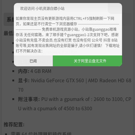
欢迎访问 小叽资源白嫖小站
系统需求
如果你发现主页没有更新游戏内容用CTRL+F5强制刷新一下网
页，如果还是不行清空一下浏览器缓存 ----------------------------------
--------------------- 免费单机游戏资源小站，小站靠guanggao艰难
最低配置:
存活 无任何套路，来了顺手搓个guanggao1-2次支持下吧，感谢
小站没有充值.不卖会员.也没有打赏 也没有任何 公众号 抖音 B站
需要 64 位处理器和操作系统
账号等,如有发现出售网址的全部是骗子,请小伙们谨慎！ 下载地址
打不开解决办法：
操作系统:
Windows 7 64Bit
已阅
关于阿里云盘无文件
处理器:
Intel Core i5-3470 | AMD FX-6300
内存:
4 GB RAM
显卡:
Nvidia GeForce GTX 560 | AMD Radeon HD 68
70
附注事项:
PU with a gpumark of : 2600 to 3100, CP
U with a cpumark of 4500 to 6300
推荐配置:
需要 64 位处理器和操作系统