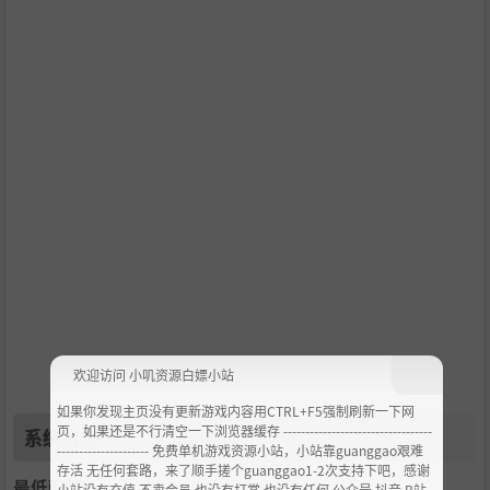
欢迎访问 小叽资源白嫖小站
如果你发现主页没有更新游戏内容用CTRL+F5强制刷新一下网
页，如果还是不行清空一下浏览器缓存 ----------------------------------
系统需求
--------------------- 免费单机游戏资源小站，小站靠guanggao艰难
存活 无任何套路，来了顺手搓个guanggao1-2次支持下吧，感谢
最低配置:
小站没有充值.不卖会员.也没有打赏 也没有任何 公众号 抖音 B站