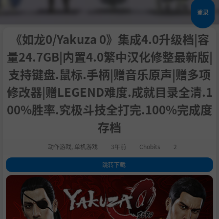
登录
《如龙0/Yakuza 0》集成4.0升级档|容
量24.7GB|内置4.0繁中汉化修整最新版|
支持键盘.鼠标.手柄|赠音乐原声|赠多项
修改器|赠LEGEND难度.成就目录全清.1
00%胜率.究极斗技全打完.100%完成度
存档
动作游戏
,
单机游戏
3年前
Chobits
2
跳转下载
1
.
关于这款游戏
2
.
系统需求
3
.
支持作者
4
.
学习版下载