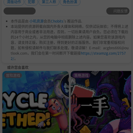
清版动作
犯罪
第三人称
角色扮演
问题反馈
本作品是由
小叽资源
会员
Chobits
's 搬运作品.
本站提供的资源转载自国内外各大媒体和网络，仅供试玩体验；不得将上述
内容用于商业或者非法用途，否则，一切后果请用户自负。您必须在下载后
的24个小时之内，从您的电脑中彻底删除上述内容。如果您喜欢该游戏内
容，请支持正版，购买注册，得到更好的正版服务。我们非常重视版权问
题，如有侵权请邮件与我们联系处理。敬请谅解！E-mail：acgbns666@ou
tlook.com，我们会在第一时间断开下载链接
https://steamzg.com/2757
2/
。
或许您会喜欢
冒险游戏
策略游戏