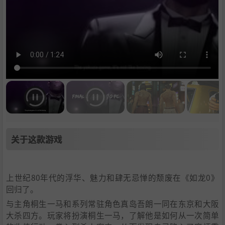
关于这款游戏
上世纪80年代的浮华、魅力和肆无忌惮的颓废在《如龙0》
回归了。
与主角桐生一马和系列常驻角色真岛吾朗一同在东京和大阪
大杀四方。玩家将扮演桐生一马，了解他是如何从一次简单