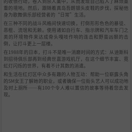
的收债行动，卷入到杀人案中，从而发现自己陷入了麻烦重
重的境地。然后，跟随着真岛吾朗银头皮鞋的步伐，探秘他
身为歌舞俱乐部经营者的“日常”生活。
在三种不同的战斗风格间快速切换，打倒形形色色的暴徒、
恶棍、流氓和无赖。使用诸如自行车、指示牌和汽车车门之
类的环境物件来达成骨头嘎吱作响的连击和野蛮凶狠的击
倒，让打斗更上一层楼。
在1988年的日本，打斗不是唯一消磨时间的方式：从迪斯科
到招待俱乐部再到经典世嘉游戏机厅，在这个细节丰富、霓
虹灯闪烁的世界，有着不计其数的消遣。
和生活在红灯区中众多有趣的人物互动：帮助一位崭露头角
的SM女王了解她的职业，或者确保一位街头艺人可以成功地
及时上厕所——有100个令人难以置信的故事等待着您去发
现。