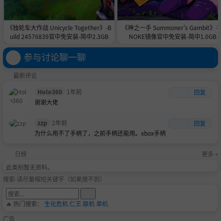
《独轮车大作战 Unicycle Together》-B
《神之一手 Summoner's Gambit》-T
uild 24576839官中免安装-简中2.3GB
NOKE镜像官中免安装-简中1.0GB
参与讨论聊一聊
最新评论
Holo360
1年前
回复
谢谢大佬
zzp
2年前
回复
为什么用不了手柄了，之前手柄还能用。xbox手柄
日榜
更多 »
此类别暂无资料。
搜索-请尽量缩短关键字（如果搜不到）
🔥 热门搜索：
生化危机
仁王
联机
单机
广告