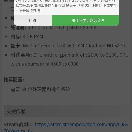
账号等,如有发现出售网址的全部是骗子,请小伙们谨慎！ 下载地址
需要 64 位处理器和操作系统
打不开解决办法：
操作系统:
Windows 7 64Bit
已阅
关于阿里云盘无文件
处理器:
Intel Core i5-3470 | AMD FX-6300
内存:
4 GB RAM
显卡:
Nvidia GeForce GTX 560 | AMD Radeon HD 6870
附注事项:
GPU with a gpumark of : 2600 to 3100, CPU
with a cpumark of 4500 to 6300
推荐配置:
需要 64 位处理器和操作系统
支持作者
Steam商城：
https://store.steampowered.com/app/6389
70/Yakuza_0/