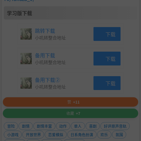
学习版下载
跳转下载
下载
小叽转整合地址
备用下载
下载
小叽转整合地址
备用下载②
下载
小叽转整合地址
赞
+11
收藏
+7
冒险
剧情
剧情丰富
动作
单人
喜剧
好评原声音轨
小游戏
开放世界
恋爱模拟
日系角色扮演
欢乐
氛围