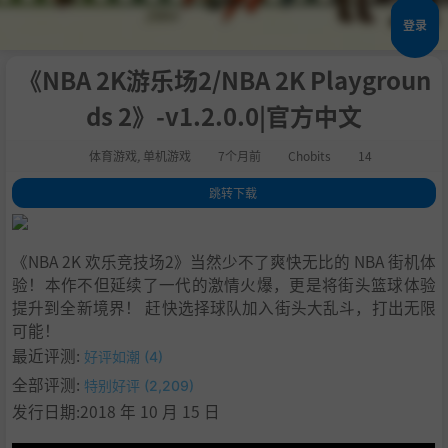
登录
《NBA 2K游乐场2/NBA 2K Playgroun
ds 2》-v1.2.0.0|官方中文
体育游戏
,
单机游戏
7个月前
Chobits
14
跳转下载
1
.
关于此游戏
2
.
刺激的游戏模式
《NBA 2K 欢乐竞技场2》当然少不了爽快无比的 NBA 街机体
3
.
庞大的球员阵容
验！本作不但延续了一代的激情火爆，更是将街头篮球体验
4
.
全新的竞技场
提升到全新境界！ 赶快选择球队加入街头大乱斗，打出无限
5
.
系统需求
可能！
6
.
支持作者
最近评测:
好评如潮 (4)
7
.
学习
全部评测:
特别好评 (2,209)
发行日期:2018 年 10 月 15 日