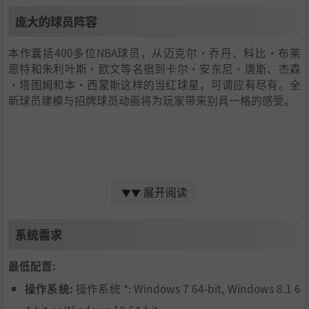
庞大的球员阵容
本作囊括400多位NBA球员，从迈克尔·乔丹、科比·布莱
恩特和朱利叶斯·欧文等名宿到卡尔·安东尼·唐斯、杰森
·塔图姆和本·西蒙斯这样的当红球星，可谓应有尽有。全
新球员建模与招牌球员动画将为玩家带来别具一格的感受。
展开阅读
▼▼
系统需求
最低配置:
全新的竞技场
操作系统:
操作系统 *: Windows 7 64-bit, Windows 8.1 6