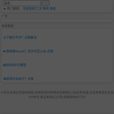
🔥 热门搜索：
生化危机
仁王
联机
单机
广告
游戏教程
🚀
下载打不开？点我解决
🔑
游戏弹Steam？无许可怎么办-点我
🌐
游戏改中文教程
🛠️
游戏无法运行？点我
小站为非商业性盈利网站,资源信息均转载自互联网|[小站没有充值.也没有售卖会员及
VIP账号.更没有购买,打赏,捐赠等相关行为]