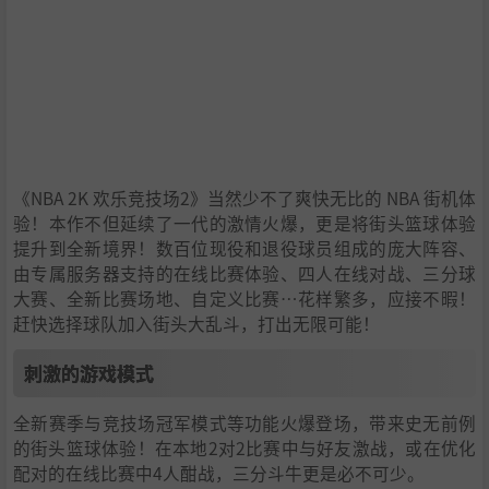
《NBA 2K 欢乐竞技场2》当然少不了爽快无比的 NBA 街机体
验！本作不但延续了一代的激情火爆，更是将街头篮球体验
提升到全新境界！数百位现役和退役球员组成的庞大阵容、
由专属服务器支持的在线比赛体验、四人在线对战、三分球
大赛、全新比赛场地、自定义比赛…花样繁多，应接不暇！
赶快选择球队加入街头大乱斗，打出无限可能！
刺激的游戏模式
全新赛季与竞技场冠军模式等功能火爆登场，带来史无前例
的街头篮球体验！在本地2对2比赛中与好友激战，或在优化
配对的在线比赛中4人酣战，三分斗牛更是必不可少。