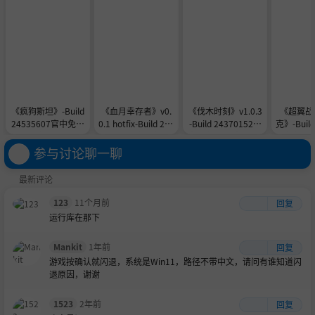
《疯狗斯坦》-Build
《血月幸存者》v0.
《伐木时刻》v1.0.3
《超翼战
24535607官中免安
0.1 hotfix-Build 245
-Build 24370152官
克》-Build
装-简中434.5MB
58775官中免安装-
中免安装-简中186.5
9官中免安
简中845.3MB
MB
07.
参与讨论聊一聊
最新评论
123
11个月前
回复
运行库在那下
Mankit
1年前
回复
游戏按确认就闪退，系统是Win11，路径不带中文，请问有谁知道闪
退原因，谢谢
1523
2年前
回复