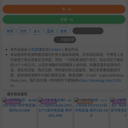
赞
+5
收藏
+3
体育
合作
多人
篮球
街机
问题反馈
本作品是由
小叽资源
会员
Chobits
's 搬运作品.
本站提供的资源转载自国内外各大媒体和网络，仅供试玩体验；不得将上述
内容用于商业或者非法用途，否则，一切后果请用户自负。您必须在下载后
的24个小时之内，从您的电脑中彻底删除上述内容。如果您喜欢该游戏内
容，请支持正版，购买注册，得到更好的正版服务。我们非常重视版权问
题，如有侵权请邮件与我们联系处理。敬请谅解！E-mail：acgbns666@ou
tlook.com，我们会在第一时间断开下载链接
https://steamzg.com/2330
4/
。
或许您会喜欢
动作游戏
动作游戏
休闲游戏
动作游戏