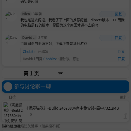
确实是闪退
Nico
3年前
回复
我也是进去闪退，我看了下上面的推荐配置，directx版本：11 而我
的电脑是12的版本，是因为这个原因才进不去的吗
DavidLi
3年前
回复
百度网盘的资源不对，下载下来是其他游戏
Chobits
:
已修复
回复
DavidLi
回复
Chobits
:
谢谢你，感恩
回复
参与讨论聊一聊
日榜
更多 »
《满屋猫咪》-Build 24573804官中免安装-简中732.2MB
0
搜索-请尽量缩短关键字（如果搜不到）