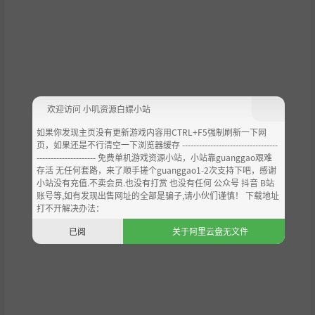
欢迎访问 小叽资源白嫖小站
如果你发现主页没有更新游戏内容用CTRL+F5强制刷新一下网
页，如果还是不行清空一下浏览器缓存 ----------------------------------
--------------------- 免费单机游戏资源小站，小站靠guanggao艰难
存活 无任何套路，来了顺手搓个guanggao1-2次支持下吧，感谢
小站没有充值.不卖会员.也没有打赏 也没有任何 公众号 抖音 B站
账号等,如有发现出售网址的全部是骗子,请小伙们谨慎！ 下载地址
打不开解决办法：
已阅
关于阿里云盘无文件