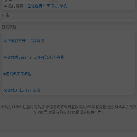
🔥 热门搜索：
生化危机
仁王
联机
单机
广告
游戏教程
🚀
下载打不开？点我解决
🔑
游戏弹Steam？无许可怎么办-点我
🌐
游戏改中文教程
🛠️
游戏无法运行？点我
小站为非商业性盈利网站,资源信息均转载自互联网|[小站没有充值.也没有售卖会员及
VIP账号.更没有购买,打赏,捐赠等相关行为]