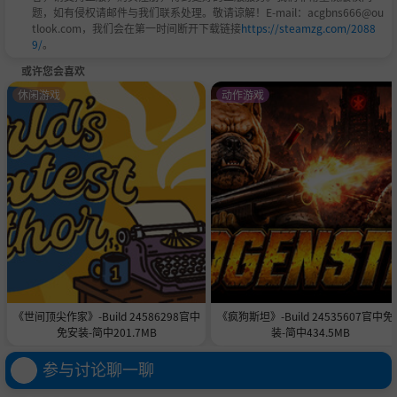
题，如有侵权请邮件与我们联系处理。敬请谅解！E-mail：acgbns666@ou
tlook.com，我们会在第一时间断开下载链接
https://steamzg.com/2088
9/
。
或许您会喜欢
休闲游戏
动作游戏
《世间顶尖作家》-Build 24586298官中
《疯狗斯坦》-Build 24535607官中免
免安装-简中201.7MB
装-简中434.5MB
参与讨论聊一聊