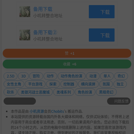
备用下载
下载
小叽转整合地址
备用下载②
下载
小叽转整合地址
赞
+1
收藏
+6
2.5D
3D
冒险
动作
动作角色扮演
动漫
单人
奇幻
女性主角
平台游戏
探索
控制器
横向滚屏
氛围
独立
砍杀
类银河战士恶魔城
类魂系列
角色扮演
黑暗奇幻
问题反馈
本作品是由
小叽资源
会员
Chobits
's 搬运作品.
本站提供的资源转载自国内外各大媒体和网络，仅供试玩体验；不得将上述
内容用于商业或者非法用途，否则，一切后果请用户自负。您必须在下载后
的24个小时之内，从您的电脑中彻底删除上述内容。如果您喜欢该游戏内
容，请支持正版，购买注册，得到更好的正版服务。我们非常重视版权问