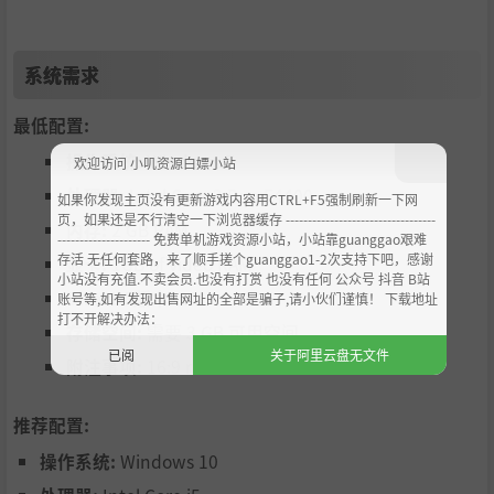
系统需求
最低配置:
操作系统:
Windows 7
欢迎访问 小叽资源白嫖小站
处理器:
Intel Core 2 Duo E4400
如果你发现主页没有更新游戏内容用CTRL+F5强制刷新一下网
页，如果还是不行清空一下浏览器缓存 ----------------------------------
内存:
2 GB RAM
--------------------- 免费单机游戏资源小站，小站靠guanggao艰难
存活 无任何套路，来了顺手搓个guanggao1-2次支持下吧，感谢
显卡:
1GB of video RAM
小站没有充值.不卖会员.也没有打赏 也没有任何 公众号 抖音 B站
DirectX 版本:
11
账号等,如有发现出售网址的全部是骗子,请小伙们谨慎！ 下载地址
打不开解决办法：
存储空间:
需要 3 GB 可用空间
已阅
关于阿里云盘无文件
附注事项:
16:9 recommended
推荐配置:
操作系统:
Windows 10