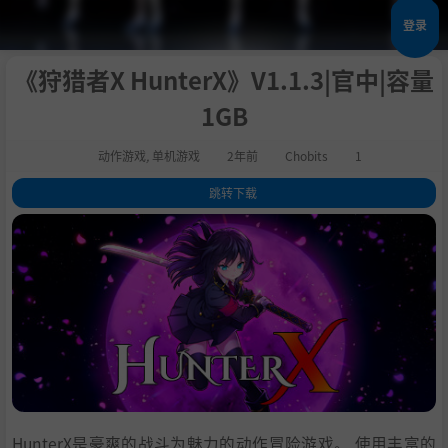
登录
《狩猎者X HunterX》V1.1.3|官中|容量
1GB
动作游戏
,
单机游戏
2年前
Chobits
1
跳转下载
1
.
关于这款游戏
2
.
系统需求
3
.
支持作者
4
.
学习版下载
HunterX是豪爽的战斗为魅力的动作冒险游戏。 使用丰富的