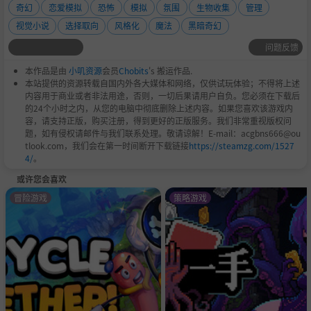
奇幻
恋爱模拟
恐怖
模拟
氛围
生物收集
管理
视觉小说
选择取向
风格化
魔法
黑暗奇幻
问题反馈
本作品是由
小叽资源
会员
Chobits
's 搬运作品.
本站提供的资源转载自国内外各大媒体和网络，仅供试玩体验；不得将上述
内容用于商业或者非法用途，否则，一切后果请用户自负。您必须在下载后
的24个小时之内，从您的电脑中彻底删除上述内容。如果您喜欢该游戏内
容，请支持正版，购买注册，得到更好的正版服务。我们非常重视版权问
题，如有侵权请邮件与我们联系处理。敬请谅解！E-mail：acgbns666@ou
tlook.com，我们会在第一时间断开下载链接
https://steamzg.com/1527
4/
。
或许您会喜欢
冒险游戏
策略游戏