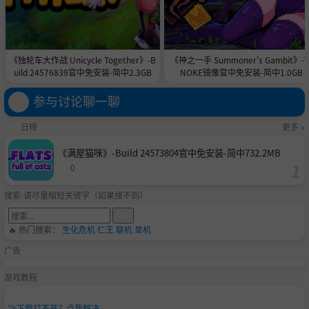
《独轮车大作战 Unicycle Together》-B
《神之一手 Summoner's Gambit》-T
uild 24576839官中免安装-简中2.3GB
NOKE镜像官中免安装-简中1.0GB
参与讨论聊一聊
日榜
更多 »
《满屋猫咪》-Build 24573804官中免安装-简中732.2MB
0
搜索-请尽量缩短关键字（如果搜不到）
🔥 热门搜索：
生化危机
仁王
联机
单机
广告
游戏教程
🚀
下载打不开？点我解决