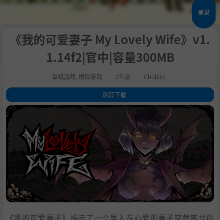
登录
《我的可爱妻子 My Lovely Wife》v1.
1.14f2|官中|容量300MB
单机游戏
,
模拟游戏
2年前
Chobits
跳转下载
1
.
关于这款游戏
2
.
系统需求
3
.
支持作者
4
.
学习版下载
《我的可爱妻子》揭示了一个男人在心爱的妻子突然离世后