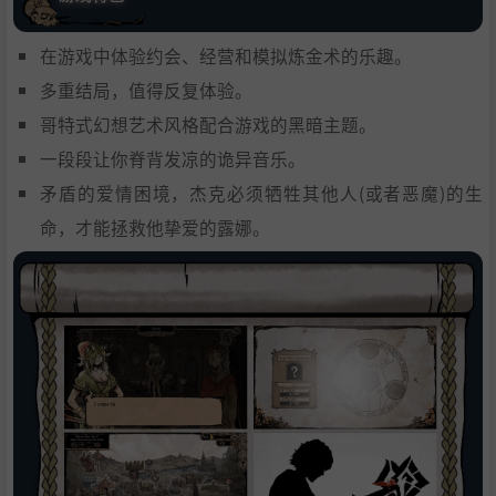
在游戏中体验约会、经营和模拟炼金术的乐趣。
多重结局，值得反复体验。
哥特式幻想艺术风格配合游戏的黑暗主题。
一段段让你脊背发凉的诡异音乐。
矛盾的爱情困境，杰克必须牺牲其他人(或者恶魔)的生
命，才能拯救他挚爱的露娜。