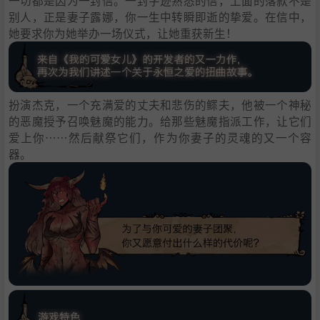
一切都是因为一封信。一封字迹熟悉的信，上面的落款不是
别人，正是妻子露娜，你一生中转瞬即逝的挚爱。在信中，
她要求你为她举办一场仪式，让她重获新生！
扮演杰克，一个充满爱的丈夫和悲伤的鳏夫，他被一个神秘
的恶魔授予召唤魅魔的能力。给那些魅魔指派工作，让它们
爱上你……然后献祭它们，作为你妻子的灵魂的又一个容
器。