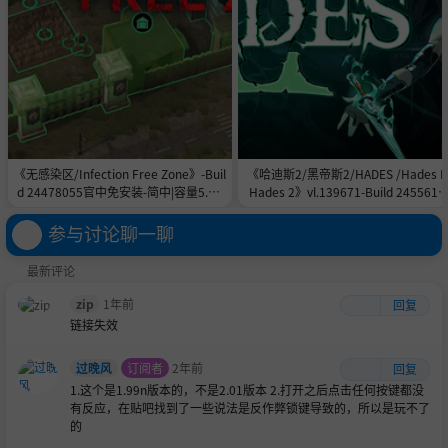
《无感染区/Infection Free Zone》-Buil
《哈迪斯2/黑帝斯2/HADES /Hades II
d 24478055官中免安装-简中|容量5.8G
Hades 2》vl.139671-Build 2455615
B
官中免安装-简中|容量11.0GB
参与讨论聊一聊
最新评论
zip
1年前
回复
链接失效
过晚风
订阅者
2年前
回复
1.这个是1.99n版本的，不是2.01版本 2.打开之后点击任何按键都没
有反应，在贴吧找到了一些说法是反作弊锁键导致的，所以是玩不了
的