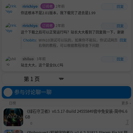
ririchiyo
订阅者
2年前
回复
你这根本不是2.01版本，我下载完了进去是1.99
ririchiyo
订阅者
2年前
回复
这个下载之后可以正常运行吗？站长大大看到了回复我一下，谢谢
Chobits
:
WIN10测试可以玩的，如果你不能玩，你试试网页
回复
右侧的教程，可以根据教程排查下问题
shiluo
3年前
回复
站主大大，这个是全DLC吗
参与讨论聊一聊
日榜
更多 »
《绿石守卫者》v0.5.17-Build 24555849官中免安装-简中6.6
GB
0
《Roboquest (机械守护者)》v1.6.2-51812-Steam-Fix V4.联