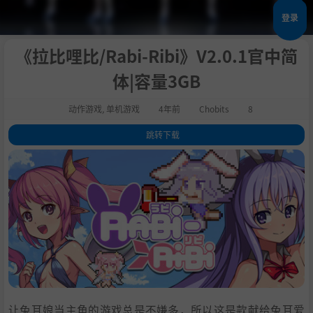
登录
《拉比哩比/Rabi-Ribi》V2.0.1官中简
体|容量3GB
动作游戏
,
单机游戏
4年前
Chobits
8
跳转下载
1
.
关于这款游戏
2
.
万圣节来临! 还没下载免费万圣节DLC的玩家别忘记了啊!
3
.
4
.
5
.
6
.
系统需求
7
.
支持作者
8
.
学习版下载
让兔耳娘当主角的游戏总是不嫌多，所以这是款献给兔耳爱