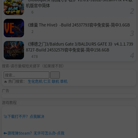
机版官中简体
6
《蜂巢 The Hive》-Build 24537793官中免安装-简中3.6GB
2
《博德之门3/Baldurs Gate 3/BALDURS GATE 3》v4.1.1.739
8727-Build 24532579官中免安装-简中158.6GB
478
搜索-请尽量缩短关键字（如果搜不到）
🔥 热门搜索：
生化危机
仁王
联机
单机
广告
游戏教程
🚀
下载打不开？点我解决
🔑
游戏弹Steam？无许可怎么办-点我