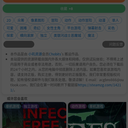
收藏
+8
2D
众筹
像素图形
冒险
动作
动作冒险
动漫
单人
可爱
困难
奇幻
女性主角
平台游戏
弹幕射击
彩色
探索
横向滚屏
独立
类银河战士恶魔城
魔法
问题反馈
本作品是由
小叽资源
会员
Chobits
's 搬运作品.
本站提供的资源转载自国内外各大媒体和网络，仅供试玩体验；不得将上述
内容用于商业或者非法用途，否则，一切后果请用户自负。您必须在下载后
的24个小时之内，从您的电脑中彻底删除上述内容。如果您喜欢该游戏内
容，请支持正版，购买注册，得到更好的正版服务。我们非常重视版权问
题，如有侵权请邮件与我们联系处理。敬请谅解！E-mail：acgbns666@ou
tlook.com，我们会在第一时间断开下载链接
https://steamzg.com/1421
1/
。
或许您会喜欢
单机游戏
独立游戏
动作游戏
单机游戏