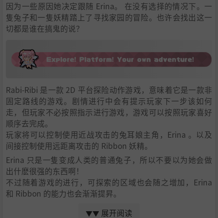
因为一些原因她决定跟随 Erina。 在没有选择的情况下。一
隻兔子和一隻妖精踏上了寻找家园的冒险。也许会找出这一
切都是谁在搞鬼的说？
Rabi-Ribi 是一款 2D 平台探险动作游戏，意味着它是一款非
固定路线的游戏。剧情进行中会有提示玩家下一步该如何
走，但玩家不必按照指示进行游戏，游戏可以按照玩家喜好
顺序去完成。
玩家将可以控制使用近战攻击的兔耳娘主角，Erina 。以及
间接控制使用远距离攻击的 Ribbon 妖精。
Erina 只是一隻变成人类的普通兔子，所以不要以为她会做
出什麽很强的东西啊！
不过随着游戏的进行，可探索的区域也会随之增加，Erina
和 Ribbon 的能力也会渐渐提昇。
藉由收集和升级分布在世界角落的道具，Erina 和 Ribbon 可
展开阅读
▼▼
以学习新的攻击和能力。