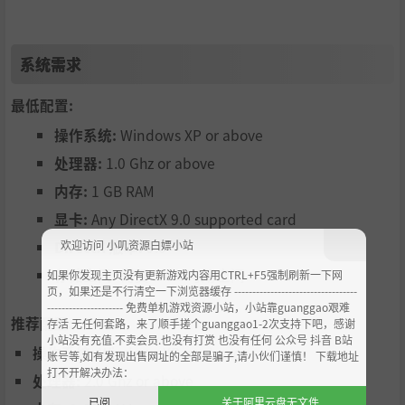
时间。
– 超过 50 首原创曲目
– 英文，繁体中文及日文语言
系统需求
– 一堆可爱的兔子
UPRPRC Edition内含
最低配置:
Rabi-Ribi游戏
操作系统:
Windows XP or above
数位OST DLC（50首Rabi-Ribi音乐合辑）
处理器:
1.0 Ghz or above
数位画册 DLC
内存:
1 GB RAM
显卡:
Any DirectX 9.0 supported card
欢迎访问 小叽资源白嫖小站
DirectX 版本:
9.0
存储空间:
需要 1 GB 可用空间
如果你发现主页没有更新游戏内容用CTRL+F5强制刷新一下网
页，如果还是不行清空一下浏览器缓存 ----------------------------------
--------------------- 免费单机游戏资源小站，小站靠guanggao艰难
推荐配置:
存活 无任何套路，来了顺手搓个guanggao1-2次支持下吧，感谢
小站没有充值.不卖会员.也没有打赏 也没有任何 公众号 抖音 B站
操作系统:
Windows XP or above
账号等,如有发现出售网址的全部是骗子,请小伙们谨慎！ 下载地址
打不开解决办法：
处理器:
2.0 Ghz or above
已阅
关于阿里云盘无文件