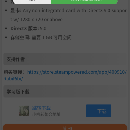
内存:
2 GB RAM
显卡:
Any non-integrated card with DirectX 9.0 suppor
t w/ 1280 x 720 or above
DirectX 版本:
9.0
存储空间:
需要 1 GB 可用空间
支持作者
购买链接：
https://store.steampowered.com/app/400910/
RabiRibi/
学习版下载
跳转下载
下载
小叽转整合地址
赞
+8