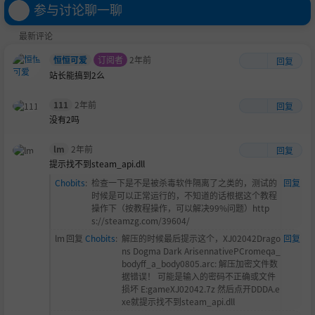
参与讨论聊一聊
最新评论
恒恒可爱
订阅者
2年前
回复
站长能搞到2么
111
2年前
回复
没有2吗
lm
2年前
回复
提示找不到steam_api.dll
Chobits
:
检查一下是不是被杀毒软件隔离了之类的，测试的
回复
时候是可以正常运行的，不知道的话根据这个教程
操作下（按教程操作，可以解决99%问题）http
s://steamzg.com/39604/
lm
回复
Chobits
:
解压的时候最后提示这个，XJ02042Drago
回复
ns Dogma Dark ArisennativePCromeqa_
bodyff_a_body0805.arc: 解压加密文件数
据错误！ 可能是输入的密码不正确或文件
损坏 E:gameXJ02042.7z 然后点开DDDA.e
xe就提示找不到steam_api.dll