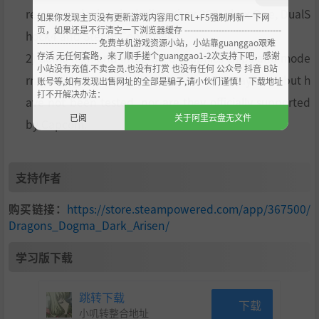
rectInput devices including Xbox 360, Xbox One, DualS
如果你发现主页没有更新游戏内容用CTRL+F5强制刷新一下网
页，如果还是不行清空一下浏览器缓存 ----------------------------------
hock4 and Steam Controller.
--------------------- 免费单机游戏资源小站，小站靠guanggao艰难
存活 无任何套路，来了顺手搓个guanggao1-2次支持下吧，感谢
2) Some high end integrated graphics chips and mode
小站没有充值.不卖会员.也没有打赏 也没有任何 公众号 抖音 B站
rn gaming laptops with a discrete GPU may work but h
账号等,如有发现出售网址的全部是骗子,请小伙们谨慎！ 下载地址
打不开解决办法：
ave not been tested, nor are they officially supported
已阅
关于阿里云盘无文件
by Capcom.
支持作者
购买链接：
https://store.steampowered.com/app/367500/
Dragons_Dogma_Dark_Arisen/
学习版下载
跳转下载
下载
小叽转整合地址