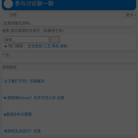
参与讨论聊一聊
日榜
更多 »
此类别暂无资料。
搜索-请尽量缩短关键字（如果搜不到）
🔥 热门搜索：
生化危机
仁王
联机
单机
广告
游戏教程
🚀
下载打不开？点我解决
🔑
游戏弹Steam？无许可怎么办-点我
🌐
游戏改中文教程
🛠️
游戏无法运行？点我