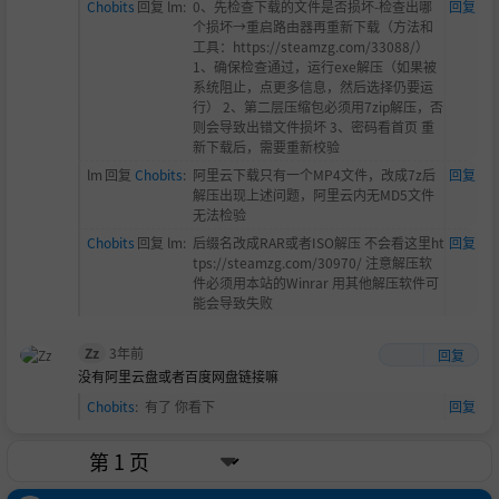
Chobits
回复
lm
:
0、先检查下载的文件是否损坏-检查出哪
回复
个损坏→重启路由器再重新下载（方法和
工具：https://steamzg.com/33088/）
1、确保检查通过，运行exe解压（如果被
系统阻止，点更多信息，然后选择仍要运
行） 2、第二层压缩包必须用7zip解压，否
则会导致出错文件损坏 3、密码看首页 重
新下载后，需要重新校验
lm
回复
Chobits
:
阿里云下载只有一个MP4文件，改成7z后
回复
解压出现上述问题，阿里云内无MD5文件
无法检验
Chobits
回复
lm
:
后缀名改成RAR或者ISO解压 不会看这里ht
回复
tps://steamzg.com/30970/ 注意解压软
件必须用本站的Winrar 用其他解压软件可
能会导致失败
Zz
3年前
回复
没有阿里云盘或者百度网盘链接嘛
Chobits
:
有了 你看下
回复