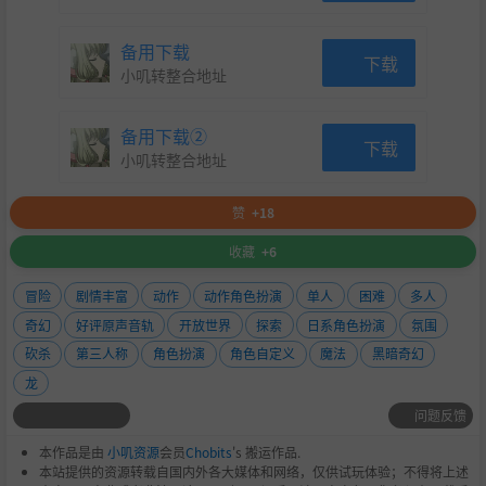
备用下载
下载
小叽转整合地址
备用下载②
下载
小叽转整合地址
赞
+18
收藏
+6
冒险
剧情丰富
动作
动作角色扮演
单人
困难
多人
奇幻
好评原声音轨
开放世界
探索
日系角色扮演
氛围
砍杀
第三人称
角色扮演
角色自定义
魔法
黑暗奇幻
龙
问题反馈
本作品是由
小叽资源
会员
Chobits
's 搬运作品.
本站提供的资源转载自国内外各大媒体和网络，仅供试玩体验；不得将上述