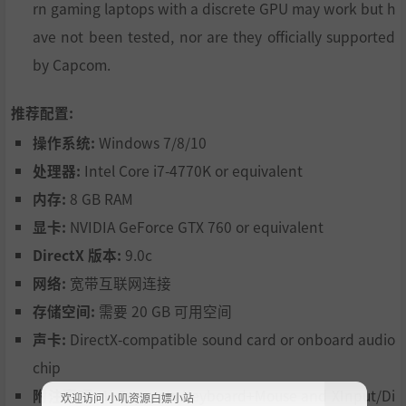
rn gaming laptops with a discrete GPU may work but h
ave not been tested, nor are they officially supported
by Capcom.
推荐配置:
操作系统:
Windows 7/8/10
处理器:
Intel Core i7-4770K or equivalent
内存:
8 GB RAM
显卡:
NVIDIA GeForce GTX 760 or equivalent
DirectX 版本:
9.0c
网络:
宽带互联网连接
存储空间:
需要 20 GB 可用空间
声卡:
DirectX-compatible sound card or onboard audio
chip
附注事项:
1) Supports Keyboard+Mouse and XInput/Di
欢迎访问 小叽资源白嫖小站