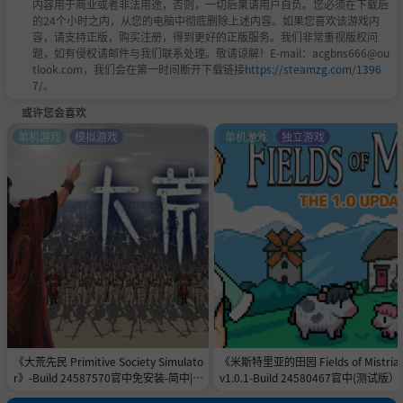
内容用于商业或者非法用途，否则，一切后果请用户自负。您必须在下载后
的24个小时之内，从您的电脑中彻底删除上述内容。如果您喜欢该游戏内
容，请支持正版，购买注册，得到更好的正版服务。我们非常重视版权问
题，如有侵权请邮件与我们联系处理。敬请谅解！E-mail：acgbns666@ou
tlook.com，我们会在第一时间断开下载链接
https://steamzg.com/1396
7/
。
或许您会喜欢
单机游戏
模拟游戏
单机游戏
独立游戏
《大荒先民 Primitive Society Simulato
《米斯特里亚的田园 Fields of Mistri
r》-Build 24587570官中免安装-简中|容
v1.0.1-Build 24580467官中(测试版
量2.3GB
安装-简中625.0MB付汉化补丁地址