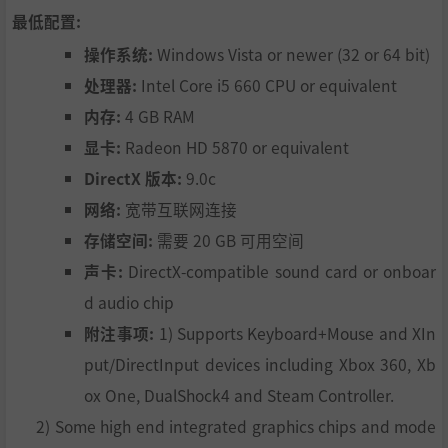
最低配置:
操作系统:
Windows Vista or newer (32 or 64 bit)
处理器:
Intel Core i5 660 CPU or equivalent
内存:
4 GB RAM
显卡:
Radeon HD 5870 or equivalent
DirectX 版本:
9.0c
网络:
宽带互联网连接
存储空间:
需要 20 GB 可用空间
声卡:
DirectX-compatible sound card or onboar
d audio chip
附注事项:
1) Supports Keyboard+Mouse and XIn
put/DirectInput devices including Xbox 360, Xb
ox One, DualShock4 and Steam Controller.
2) Some high end integrated graphics chips and mode