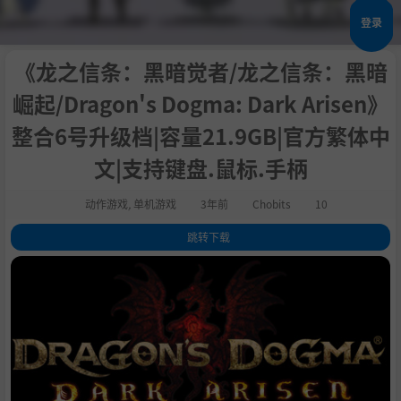
登录
《龙之信条：黑暗觉者/龙之信条：黑暗
崛起/Dragon's Dogma: Dark Arisen》
整合6号升级档|容量21.9GB|官方繁体中
文|支持键盘.鼠标.手柄
动作游戏
,
单机游戏
3年前
Chobits
10
跳转下载
1
.
关于这款游戏
2
.
系统需求
3
.
支持作者
4
.
学习版下载