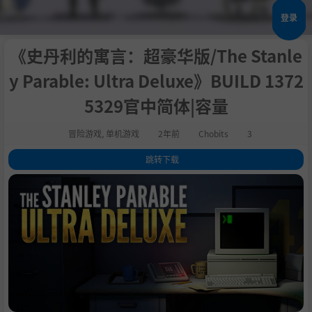
登录
《史丹利的寓言：超豪华版/The Stanle
y Parable: Ultra Deluxe》BUILD 1372
5329官中简体|容量
冒险游戏
,
单机游戏
2年前
Chobits
3
跳转下载
1
.
关于这款游戏
2
.
系统需求
3
.
支持作者
4
.
学习版下载