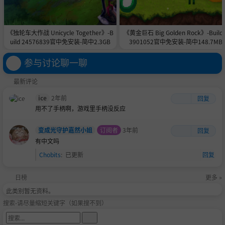
《独轮车大作战 Unicycle Together》-B
《黄金巨石 Big Golden Rock》-Build 
uild 24576839官中免安装-简中2.3GB
3901052官中免安装-简中148.7MB
参与讨论聊一聊
最新评论
ice
2年前
回复
用不了手柄啊，游戏里手柄没反应
变成光守护嘉然小姐
订阅者
3年前
回复
有中文吗
Chobits
:
已更新
回复
日榜
更多 »
此类别暂无资料。
搜索-请尽量缩短关键字（如果搜不到）