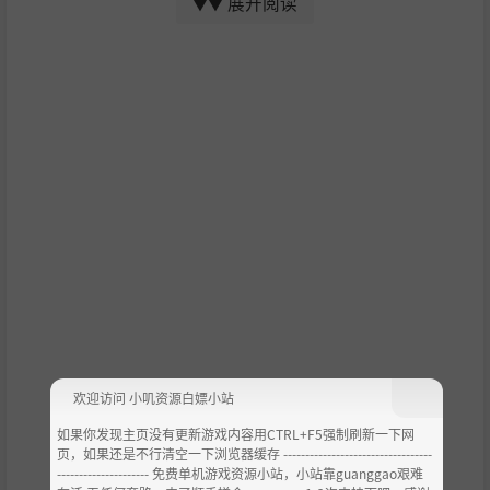
展开阅读
▼▼
The Stanley Parable: Ultra Deluxe is a first person expl
oration game. It is an expanded re-imagining of the cri
tically acclaimed, award winning indie game The Stanl
ey Parable from 2013.
When a simple-minded individual named Stanley discove
rs that the co-workers in his office have mysteriously vanis
hed, he sets off to find answers.
You will play as Stanley, and you will not play as Stanley. Y
ou will make a choice, and you will have your choices take
n from you. The game will end, the game will never end. C
ontradiction follows contradiction, the rules of how game
s should work are broken, then broken again. You are not
here to win. The Stanley Parable is a game that plays you.
欢迎访问 小叽资源白嫖小站
What's New?
如果你发现主页没有更新游戏内容用CTRL+F5强制刷新一下网
页，如果还是不行清空一下浏览器缓存 ----------------------------------
Everything that was in the original Stanley Parable is her
--------------------- 免费单机游戏资源小站，小站靠guanggao艰难