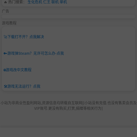
🔥 热门搜索：
生化危机
仁王
联机
单机
广告
游戏教程
🚀
下载打不开？点我解决
🔑
游戏弹Steam？无许可怎么办-点我
🌐
游戏改中文教程
🛠️
游戏无法运行？点我
小站为非商业性盈利网站,资源信息均转载自互联网|[小站没有充值.也没有售卖会员及
VIP账号.更没有购买,打赏,捐赠等相关行为]