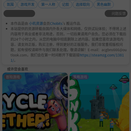
氛围
游戏开发
第一人称
记叙
选择取向
黑色幽默
问题反馈
本作品是由
小叽资源
会员
Chobits
's 搬运作品.
本站提供的资源转载自国内外各大媒体和网络，仅供试玩体验；不得将上述
内容用于商业或者非法用途，否则，一切后果请用户自负。您必须在下载后
的24个小时之内，从您的电脑中彻底删除上述内容。如果您喜欢该游戏内
容，请支持正版，购买注册，得到更好的正版服务。我们非常重视版权问
题，如有侵权请邮件与我们联系处理。敬请谅解！E-mail：acgbns666@ou
tlook.com，我们会在第一时间断开下载链接
https://steamzg.com/1381
1/
。
或许您会喜欢
冒险游戏
策略游戏