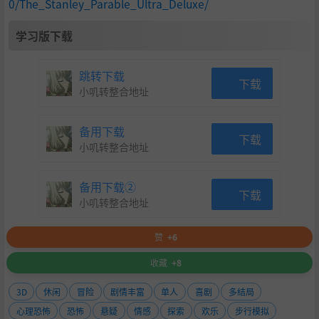
0/The_Stanley_Parable_Ultra_Deluxe/
In The Stanley Parable: Ultra Deluxe, everything you reme
学习版下载
mber has been recreated, yet it's different somehow. W
e've been here before, haven't we? Is Stanley still the sam
跳转下载
e as he was back then? Or is it you who has changed?
下载
小叽转整合地址
备用下载
下载
小叽转整合地址
备用下载②
下载
小叽转整合地址
赞
+6
收藏
+8
3D
休闲
冒险
剧情丰富
单人
喜剧
多结局
心理恐怖
恐怖
悬疑
情感
探索
欢乐
步行模拟