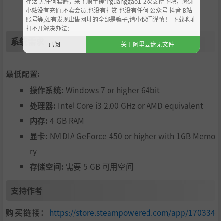
e, preserved just like it was back in 2013. But The Stanley
存活 无任何套路，来了顺手搓个guanggao1-2次支持下吧，感谢
小站没有充值.不卖会员.也没有打赏 也没有任何 公众号 抖音 B站
Parable: Ultra Deluxe also dramatically expands the world
账号等,如有发现出售网址的全部是骗子,请小伙们谨慎！ 下载地址
of the original game with new content, new choices, and
打不开解决办法：
new secrets to uncover. The labyrinth has just gotten bigg
系统需求
已阅
关于阿里云盘无文件
er.
In addition, the game has been visually upgraded to refle
ct modern technology while faithfully preserving the tone
最低配置:
of the original game. Accessibility features have also been
操作系统:
Windows 7 or higher 64bit
added to the game, including localization of in-world text,
处理器:
Intel Core i3 2.00 GHz or AMD equivalent
colorblind options, and content warnings.
And just as before, the impeccable voicework of Kevan Bri
内存:
4 GB RAM
ghting will accompany you every step of the way.
显卡:
NVIDIA GeForce 450 or higher with 1GB Memo
ry
存储空间:
需要 5 GB 可用空间
支持作者
购买链接：
https://store.steampowered.com/app/170334