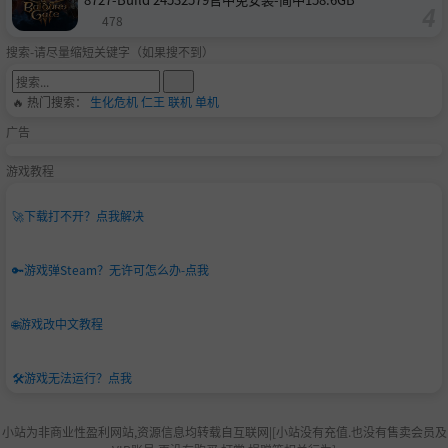
478
搜索-请尽量缩短关键字（如果搜不到）
🔥 热门搜索：
生化危机
仁王
联机
单机
广告
游戏教程
🚀
下载打不开？点我解决
🔑
游戏弹Steam？无许可怎么办-点我
🌐
游戏改中文教程
🛠️
游戏无法运行？点我
小站为非商业性盈利网站,资源信息均转载自互联网|[小站没有充值.也没有售卖会员及