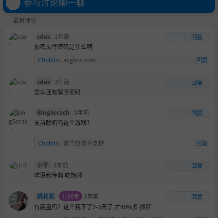
参与讨论聊一聊
最新评论
sdas
3年前
回复
加密文件密码是什么啊
Chobits
:
acgbns.com
回复
sdas
3年前
回复
怎么还有解压密码
BingSerach
3年前
回复
支持联机吗这个游戏？
Chobits
:
这个应该不支持
回复
小千
3年前
回复
咋没秒传啊
吃饱啦
桃花花
订阅者
3年前
回复
有度盘吗？这个我下了2-3天了 才80%多
抓狂