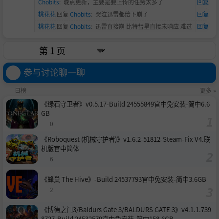
Chobits
:
晚点更新，主要是要上传的任务太多了
回复
桃花花
回复
Chobits
:
哭泣
迅雷都给下崩了
回复
桃花花
回复
Chobits
:
迅雷直接崩 比特彗星直接未响应
难过
回复
参与讨论聊一聊
日榜
更多 »
《绿石守卫者》v0.5.17-Build 24555849官中免安装-简中6.6
GB
0
《Roboquest (机械守护者)》v1.6.2-51812-Steam-Fix V4.联
机版官中简体
6
《蜂巢 The Hive》-Build 24537793官中免安装-简中3.6GB
2
《博德之门3/Baldurs Gate 3/BALDURS GATE 3》v4.1.1.739
8727-Build 24532579官中免安装-简中158.6GB