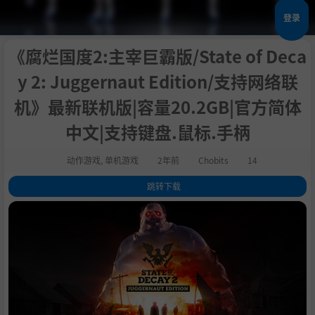
登录
《腐烂国度2:主宰巨霸版/State of Deca
y 2: Juggernaut Edition/支持网络联
机》最新联机版|容量20.2GB|官方简体
中文|支持键盘.鼠标.手柄
动作游戏
,
单机游戏
2年前
Chobits
14
跳转下载
1
.
关于这款游戏
2
.
系统需求
3
.
支持作者
4
.
动说明
5
.
学习版下载