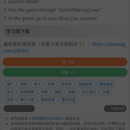
1. Launch Steam
2. Run the game through "StateOfDecay2.exe"
3. In the game, go to your Xbox Live account.
学习版下载
最新联机版获取（去看下有无联机补丁）：
https://steamzg.
com/28545/
赞
+10
收藏
+7
僵尸
动作
单人
合作
后末日
在线合作
基地建设
多人
开放世界
恐怖
模拟
氛围
永久死亡
沙盒
生存
第三人称
角色扮演
重玩价值
问题反馈
本作品是由
小叽资源
会员
Chobits
's 搬运作品.
本站提供的资源转载自国内外各大媒体和网络，仅供试玩体验；不得将上述
内容用于商业或者非法用途，否则，一切后果请用户自负。您必须在下载后