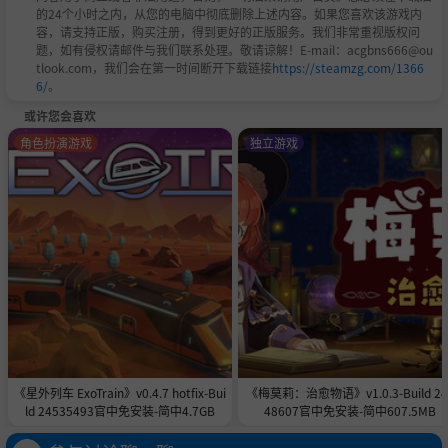
的24个小时之内，从您的电脑中彻底删除上述内容。如果您喜欢该游戏内
容，请支持正版，购买注册，得到更好的正版服务。我们非常重视版权问
题，如有侵权请邮件与我们联系处理。敬请谅解！E-mail：acgbns666@ou
tlook.com，我们会在第一时间断开下载链接
https://steamzg.com/1366
6/
。
或许您会喜欢
角色扮演游戏
独立游戏
《星外列车 ExoTrain》v0.4.7 hotfix-Bui
《梅莫莉：治愈物语》v1.0.3-Build 24
ld 24535493官中免安装-简中4.7GB
48607官中免安装-简中607.5MB