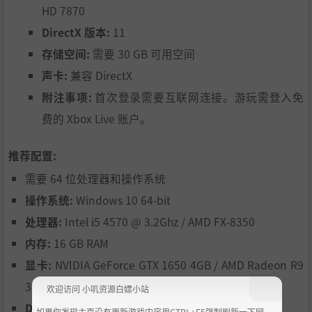
HD 7870
DirectX 版本:
11
存储空间:
需要 30 GB 可用空间
声卡:
兼容 DirectX
附注事项:
首次登录需要互联网连接。游玩需登入免
费的 Xbox Live 账户。
推荐配置:
需要 64 位处理器和操作系统
操作系统:
Windows 10 64-bit
处理器:
Intel i5 4570 @ 3.2Ghz / AMD FX-8350
内存:
16 GB RAM
显卡:
NVIDIA GeForce GTX 1650 4GB / AMD Radeon R9
380
欢迎访问 小叽资源白嫖小站
DirectX 版本:
11
如果你发现主页没有更新游戏内容用CTRL+F5强制刷新一下网