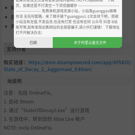
页，如果还是不行清空一下浏览器缓存 ----------------------------------
网络:
宽带互联网连接
--------------------- 免费单机游戏资源小站，小站靠guanggao艰难
存活 无任何套路，来了顺手搓个guanggao1-2次支持下吧，感谢
存储空间:
需要 30 GB 可用空间
小站没有充值.不卖会员.也没有打赏 也没有任何 公众号 抖音 B站
声卡:
兼容 DirectX
账号等,如有发现出售网址的全部是骗子,请小伙们谨慎！ 下载地址
打不开解决办法：
已阅
关于阿里云盘无文件
支持作者
购买链接：
https://store.steampowered.com/app/495420/
State_of_Decay_2_Juggernaut_Edition/
动说明
注意：包括 OnlineFix。
1. 启动 Steam
2. 通过“StateOfDecay2.exe”运行游戏
3. 在游戏中，转到您的 Xbox Live 帐户
NOTE: Inclu OnlineFix.