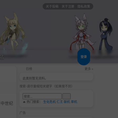
关于投稿
关于注册
隐私政策
站
登录
日榜
更多 »
此类别暂无资料。
搜索-请尽量缩短关键字（如果搜不到）
🔥 热门搜索：
生化危机
仁王
联机
单机
索中世纪
广告