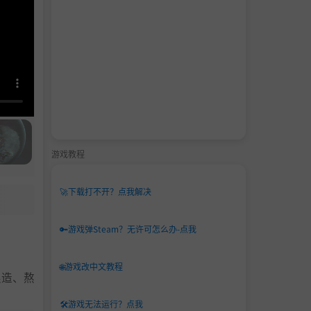
游戏教程
🚀
下载打不开？点我解决
🔑
游戏弹Steam？无许可怎么办-点我
🌐
游戏改中文教程
酿造、熬
🛠️
游戏无法运行？点我