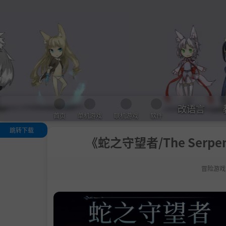
改语言
首页
单机游戏
联机游戏
软件
跳转下载
《蛇之守望者/The Serpen
关于这款游戏
.
穿越未知的远
冒险游戏
.
制作药水和实
选择你的行动
变化
系统需求