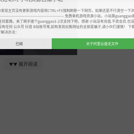
你发现主页没有更新游戏内容用CTRL+F5强制刷新一下网页，如果还是不行清空一下
----------------------------------------------------- 免费单机游戏资源小站，小站靠guangg
任何套路，来了顺手搓个guanggao1-2次支持下吧，感谢 小站没有充值.不卖会员.也
没有任何 公众号 抖音 B站账号等,如有发现出售网址的全部是骗子,请小伙们谨慎！ 下
开解决办法：
已阅
关于阿里云盘无文件
展开阅读
▼▼
药水和配方。使用炼金术技能来改造或创造对你自己有利的情况
民；接受他们的任务，赚取资源，以推动你的探索。