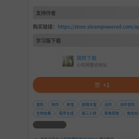
支持作者
购买链接：
https://store.steampowered.com/a
你可以将自己或其他人变成......嗯，任何人
你来说无异于万金良药，或对其他物种使用特殊
学习版下载
肆意破坏，或者从生产铁锹的养鸡场中创造出一个完美
你说了算！
跳转下载
小叽转整合地址
赞
+1
冒险
制作
刷宝
剧情丰富
动作
动作冒险
生物收集
程序生成
第三人称
等角视角
角色扮
本作品是由
小叽资源
会员
Chobits
's 搬运作品.