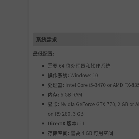
系统需求
你所有的行动都可以创造出有趣的因果关系序列
活人为食。一旦你忘记埋葬死去的人，你的位置
最低配置:
你在一个地方收集太多的物品，你就得做好准备
需要 64 位处理器和操作系统
变化
操作系统:
Windows 10
处理器:
Intel Core i5-3470 or AMD FX-83
内存:
6 GB RAM
显卡:
Nvidia GeForce GTX 770, 2 GB or 
on R9 280, 3 GB
DirectX 版本:
11
存储空间:
需要 4 GB 可用空间