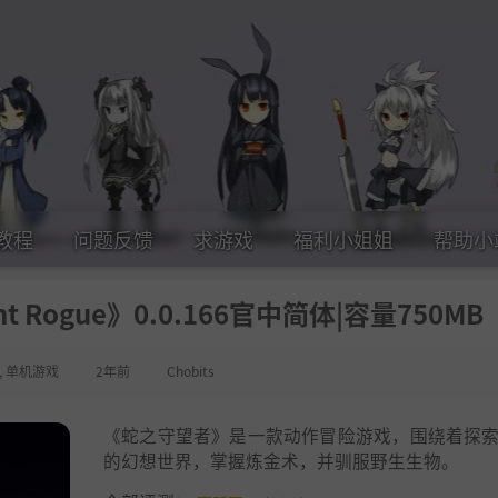
教程
问题反馈
求游戏
福利小姐姐
帮助小
t Rogue》0.0.166官中简体|容量750MB
,
单机游戏
2年前
Chobits
《蛇之守望者》是一款动作冒险游戏，围绕着探
的幻想世界，掌握炼金术，并驯服野生生物。