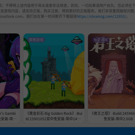
验；不得将上述内容用于商业或者非法用途，否则，一切后果请用户自负。您必须在下
欢该游戏内容，请支持正版，购买注册，得到更好的正版服务。我们非常重视版权问题
@outlook.com，我们会在第一时间断开下载链接
https://steamzg.com/12953/
。
策略游戏
独立游戏
s Gambi
《黄金巨石 Big Golden Rock》-Bui
《君王之塔》-Build 24596
免安装-简中
ld 23901052官中免安装-简中148.7
免安装-简中2.0GB
MB