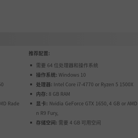
。当你在在一个地方聚集太多的宠物时，这将引来嗜血的死神
就会开始吸引吞食腐肉的食尸鬼，它们会消灭一切挡路的活物
推荐配置:
对付传播瘟疫的害虫。
需要 64 位处理器和操作系统
操作系统:
Windows 10
50
处理器:
Intel Core i7-4770 or Ryzen 5 1500X
内存:
8 GB RAM
AMD Rade
显卡:
Nvidia GeForce GTX 1650, 4 GB or AM
n R9 Fury,
存储空间:
需要 4 GB 可用空间