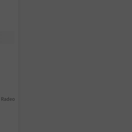
，他们以
。抑或当
D Radeo