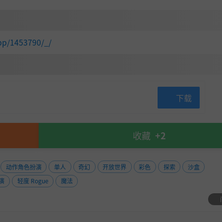
pp/1453790/_/
。酿造药水，改变你在路上遇到的生物的某些方面。改变你的身体，
能力。
无缺的机器......
下载
收藏
+2
动作角色扮演
单人
奇幻
开放世界
彩色
探索
沙盒
演
轻度 Rogue
魔法