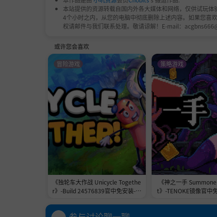
本站提供的资源转载自国内外各大媒体和网络，仅供试玩体
4个小时之内，从您的电脑中彻底删除上述内容。如果您喜
权请邮件与我们联系处理。敬请谅解！E-mail：acgbns666
或许您会喜欢
冒险游戏
策略游戏
《独轮车大作战 Unicycle Togethe
《神之一手 Summoner'
r》-Build 24576839官中免安装-简
t》-TENOKE镜像官中
中2.3GB
1.0GB
参与讨论聊一聊