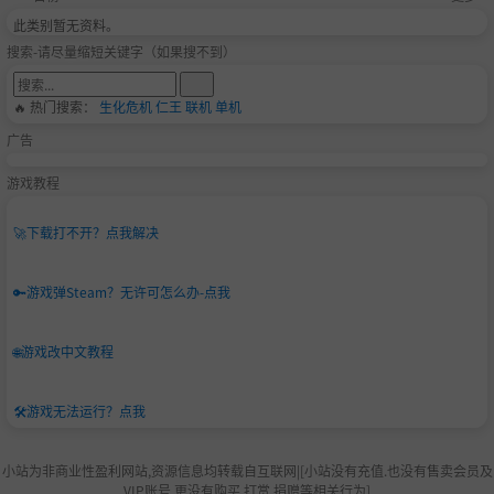
此类别暂无资料。
搜索-请尽量缩短关键字（如果搜不到）
🔥 热门搜索：
生化危机
仁王
联机
单机
广告
游戏教程
🚀
下载打不开？点我解决
🔑
游戏弹Steam？无许可怎么办-点我
🌐
游戏改中文教程
🛠️
游戏无法运行？点我
小站为非商业性盈利网站,资源信息均转载自互联网|[小站没有充值.也没有售卖会员及
VIP账号.更没有购买,打赏,捐赠等相关行为]