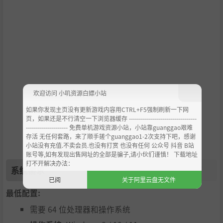
数专业车手都将是一种挑战，所有玩家都可以使用他们最喜
欢的拉力赛驾驶技巧来参加比赛:斯堪的纳维亚漂移，反转，
左脚刹车，手刹转弯。
欢迎访问 小叽资源白嫖小站
如果你发现主页没有更新游戏内容用CTRL+F5强制刷新一下网
页，如果还是不行清空一下浏览器缓存 ----------------------------------
--------------------- 免费单机游戏资源小站，小站靠guanggao艰难
存活 无任何套路，来了顺手搓个guanggao1-2次支持下吧，感谢
小站没有充值.不卖会员.也没有打赏 也没有任何 公众号 抖音 B站
让您的名字出现在每日和每周挑战排行榜的首位。
账号等,如有发现出售网址的全部是骗子,请小伙们谨慎！ 下载地址
打不开解决办法：
系统需求
已阅
关于阿里云盘无文件
最低配置:
需要 64 位处理器和操作系统