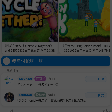
《独轮车大作战 Unicycle Together》-B
《黄金巨石 Big Golden Rock》-Build 
uild 24576839官中免安装-简中2.3GB
3901052官中免安装-简中148.7MB
参与讨论聊一聊
最新评论
KIzunaAI
订阅者
1年前
回复
站长大人求一下神力科莎evo🥺
cabudon
投稿者
2年前
回复
哈哈哈，epic免费送了，但我还是想下这个因为方便
日榜
更多 »