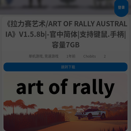
登录
《拉力赛艺术/ART OF RALLY AUSTRAL
IA》V1.5.8b|-官中简体|支持键鼠.手柄|
容量7GB
单机游戏
,
竞速游戏
1年前
Chobits
2
跳转下载
1
.
评测
2
.
关于这款游戏
3
.
系统需求
4
.
支持作者
5
.
学习版下载