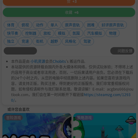
赞
+3
收藏
+6
体育
俯视
动作
单人
原声音轨
困难
好评原声音轨
快节奏
控制器
放松
模拟
氛围
汽车模拟
物理
独立
竞速
街机
越野
风格化
驾驶
问题反馈
本作品是由
小叽资源
会员
Chobits
's 搬运作品.
本站提供的资源转载自国内外各大媒体和网络，仅供试玩体验；不得将上述
内容用于商业或者非法用途，否则，一切后果请用户自负。您必须在下载后
的24个小时之内，从您的电脑中彻底删除上述内容。如果您喜欢该游戏内
容，请支持正版，购买注册，得到更好的正版服务。我们非常重视版权问
题，如有侵权请邮件与我们联系处理。敬请谅解！E-mail：acgbns666@ou
tlook.com，我们会在第一时间断开下载链接
https://steamzg.com/1293
0/
。
或许您会喜欢
冒险游戏
策略游戏