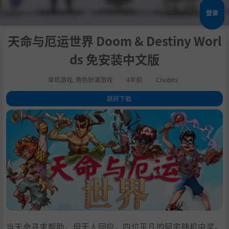
登录
天命与厄运世界 Doom & Destiny Worl
ds 免安装中文版
单机游戏
,
角色扮演游戏
4年前
Chobits
跳转下载
1
.
关于这款游戏
2
.
《天命与厄运：世界》是什么？
3
.
两手空空是很危险的！
4
.
放松也是很重要的！
5
.
系统需求
6
.
支持作者
7
.
学习版下载
当天命寻求帮助，但无人回应，四位平凡的阿宅随机中奖。