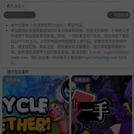
角色自定义
问题反馈
本作品是由
小叽资源
会员
Chobits
's 搬运作品.
本站提供的资源转载自国内外各大媒体和网络，仅供试玩体验；不得将上述
内容用于商业或者非法用途，否则，一切后果请用户自负。您必须在下载后
的24个小时之内，从您的电脑中彻底删除上述内容。如果您喜欢该游戏内
容，请支持正版，购买注册，得到更好的正版服务。我们非常重视版权问
题，如有侵权请邮件与我们联系处理。敬请谅解！E-mail：acgbns666@ou
tlook.com，我们会在第一时间断开下载链接
https://steamzg.com/1288
9/
。
或许您会喜欢
冒险游戏
策略游戏