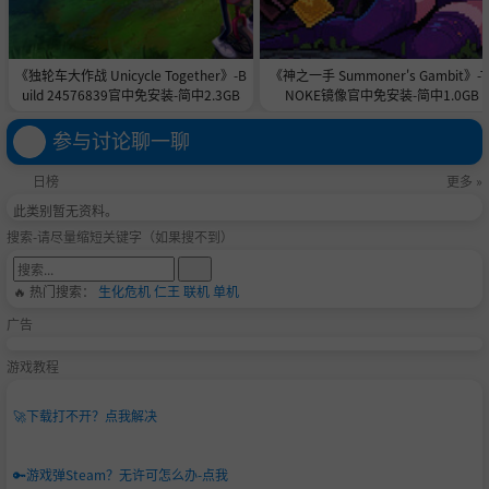
《独轮车大作战 Unicycle Together》-B
《神之一手 Summoner's Gambit》-T
uild 24576839官中免安装-简中2.3GB
NOKE镜像官中免安装-简中1.0GB
参与讨论聊一聊
日榜
更多 »
此类别暂无资料。
搜索-请尽量缩短关键字（如果搜不到）
🔥 热门搜索：
生化危机
仁王
联机
单机
广告
游戏教程
🚀
下载打不开？点我解决
🔑
游戏弹Steam？无许可怎么办-点我