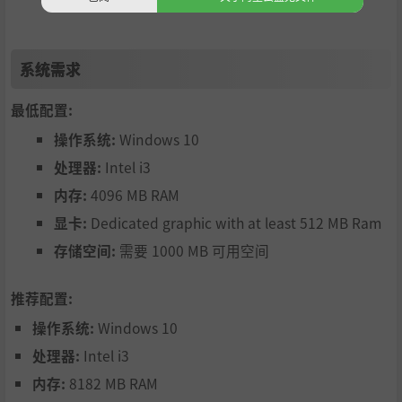
享受
高互动
的开放性世界。
享受
探索自然
的乐趣：来去
开发
隧道，
挖掘
海渠或
攀登
巨
系统需求
山吧！
创造你自己的营地。制作或是从什么地方去偷来家具吧 :
最低配置:
)
操作系统:
Windows 10
厌倦了收集或是到市集买水果？自己动手丰衣足食！
处理器:
Intel i3
种植甜美的水果、神秘的野莓及有趣的蔬果来制作你的营
内存:
4096 MB RAM
养零嘴或能力饮料！
显卡:
Dedicated graphic with at least 512 MB Ram
游戏的极限？因你的想象力…及你口袋里的原料数量而异。
存储空间:
需要 1000 MB 可用空间
推荐配置:
操作系统:
Windows 10
处理器:
Intel i3
内存:
8182 MB RAM