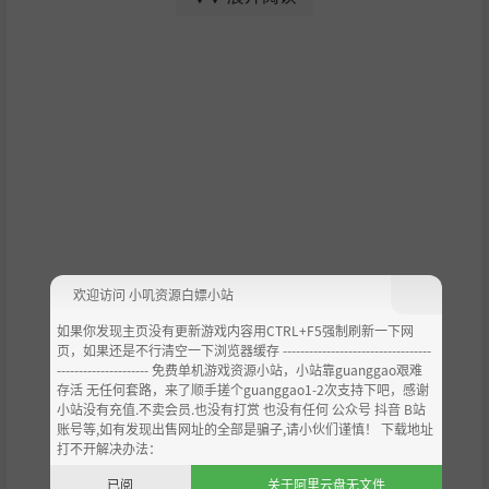
随着等级的提升，你可以解锁
新技能
及
提升角色素质
好让
主角们能穿上更强大的装备，
创造出独一无二的职阶
以贴合你的游玩风格。
在《天命与厄运：世界》中，回合制的战斗与四周的环境
息息相关。
当你在战斗时，附近的敌人可以随时作为援军加入，增加
每场对决的挑战性！
欢迎访问 小叽资源白嫖小站
如果你发现主页没有更新游戏内容用CTRL+F5强制刷新一下网
页，如果还是不行清空一下浏览器缓存 ----------------------------------
--------------------- 免费单机游戏资源小站，小站靠guanggao艰难
存活 无任何套路，来了顺手搓个guanggao1-2次支持下吧，感谢
放松也是很重要的！
小站没有充值.不卖会员.也没有打赏 也没有任何 公众号 抖音 B站
账号等,如有发现出售网址的全部是骗子,请小伙们谨慎！ 下载地址
你也许需要去找回家的路，你也许是被选中的人所以需要去
打不开解决办法：
拯救世界，但即使英雄也需要休息。
已阅
关于阿里云盘无文件