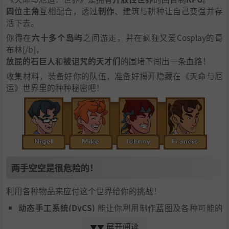
四位主角
互相配合，透过
制作
、建筑与耕种让自己变强并存
活下去。
你得在
六十多个岛屿
之间游走，并在疯狂又爱Cosplay的哥
布林[/b]，
放屁的石巨人
和
被诅咒的天才们
的围堵下闯出一条血路！
收集材料，装备好你的队伍，准备好揭开隐藏在《天命与厄
运》世界里的种种秘密吧！
两手空空是很危险的！
利用各种物品来应付这个世界给你的挑战！
动态手工系统(DyCS)
能让你利用制作蓝图及各种可能的
材料来制作武器、防具，饮料甚至炸药！
展开阅读
▼▼