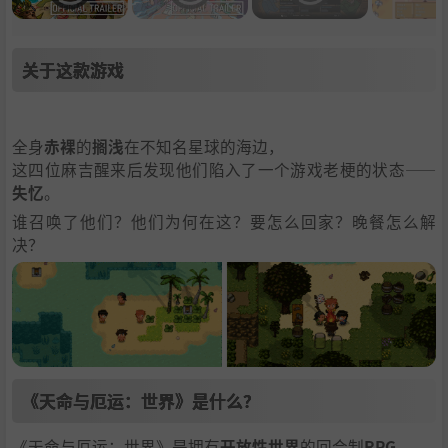
关于这款游戏
全身
赤裸
的
搁浅
在不知名星球的海边，
这四位麻吉醒来后发现他们陷入了一个游戏老梗的状态——
失忆
。
谁召唤了他们？他们为何在这？要怎么回家？晚餐怎么解
决？
《天命与厄运：世界》是什么？
《天命与厄运：世界》是拥有
开放性世界
的回合制
RPG
。