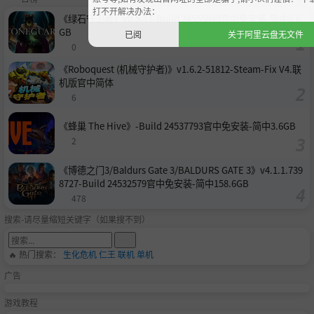
打不开解决办法：
《绿石守卫者》v0.5.17-Build 24555849官中免安装-简中6.6
GB
已阅
关于阿里云盘无文件
0
《Roboquest (机械守护者)》v1.6.2-51812-Steam-Fix V4.联
机版官中简体
6
《蜂巢 The Hive》-Build 24537793官中免安装-简中3.6GB
2
《博德之门3/Baldurs Gate 3/BALDURS GATE 3》v4.1.1.739
8727-Build 24532579官中免安装-简中158.6GB
478
搜索-请尽量缩短关键字（如果搜不到）
🔥 热门搜索：
生化危机
仁王
联机
单机
广告
游戏教程