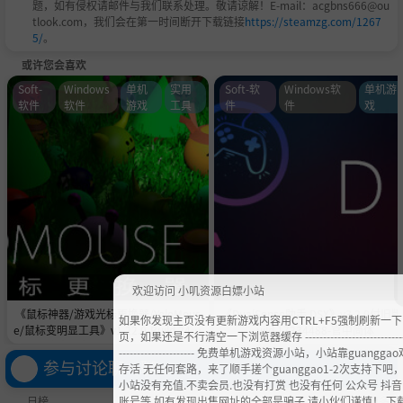
题，如有侵权请邮件与我们联系处理。敬请谅解！E-mail：acgbns666@ou
tlook.com，我们会在第一时间断开下载链接
https://steamzg.com/1267
5/
。
或许您会喜欢
Soft-
Windows
单机
实用
Soft-软
Windows软
单机游
软件
软件
游戏
工具
件
件
戏
欢迎访问 小叽资源白嫖小站
《鼠标神器/游戏光标更换器/YoloMous
《DualSense助手 DSX》v3.2.0付旧版
如果你发现主页没有更新游戏内容用CTRL+F5强制刷新一
e/鼠标变明显工具》v1.22.0-Build 2430
uild 17334488-官中简体
页，如果还是不行清空一下浏览器缓存 -----------------------------
5566官中免安装-简中|容量564.7MB
--------------------- 免费单机游戏资源小站，小站靠guangga
参与讨论聊一聊
存活 无任何套路，来了顺手搓个guanggao1-2次支持下吧
小站没有充值.不卖会员.也没有打赏 也没有任何 公众号 抖音
日榜
账号等,如有发现出售网址的全部是骗子,请小伙们谨慎！ 下
更多 »