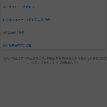
🚀
下载打不开？点我解决
🔑
游戏弹Steam？无许可怎么办-点我
🌐
游戏改中文教程
🛠️
游戏无法运行？点我
小站为非商业性盈利网站,资源信息均转载自互联网|[小站没有充值.也没有售卖会员及
VIP账号.更没有购买,打赏,捐赠等相关行为]