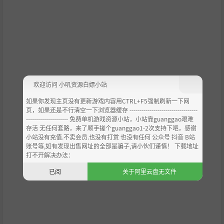
欢迎访问 小叽资源白嫖小站
如果你发现主页没有更新游戏内容用CTRL+F5强制刷新一下网
页，如果还是不行清空一下浏览器缓存 ----------------------------------
--------------------- 免费单机游戏资源小站，小站靠guanggao艰难
存活 无任何套路，来了顺手搓个guanggao1-2次支持下吧，感谢
小站没有充值.不卖会员.也没有打赏 也没有任何 公众号 抖音 B站
账号等,如有发现出售网址的全部是骗子,请小伙们谨慎！ 下载地址
打不开解决办法：
已阅
关于阿里云盘无文件