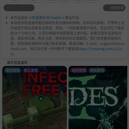
TRINE 的系统要求
问题反馈
操作系统：
Windows XP，Windows Vista 或者 Wind
本作品是由
小叽资源
会员
Chobits
's 搬运作品.
ows 7、Windows10
本站提供的资源转载自国内外各大媒体和网络，仅供试玩体验；不得将上述
内容用于商业或者非法用途，否则，一切后果请用户自负。您必须在下载后
处理器：
2.0 GHz 处理器（推荐双核处理器）
的24个小时之内，从您的电脑中彻底删除上述内容。如果您喜欢该游戏内
容，请支持正版，购买注册，得到更好的正版服务。我们非常重视版权问
内存：
512 MB (XP)、1 GB (Vista)
题，如有侵权请邮件与我们联系处理。敬请谅解！E-mail：acgbns666@ou
硬盘所需空间：
600 MB
tlook.com，我们会在第一时间断开下载链接
https://steamzg.com/1234
0/
。
显卡：
Radeon X800 或者精视 6800 或更高*
或许您会喜欢
DirectX®：
9.0c
单机游戏
独立游戏
动作游戏
单机游戏
声卡：
DirectX 兼容声卡（非必需）
附加项：
合作游戏需要手柄。*请注意魔幻三杰无法运
行于大多数英特尔集成显示芯片。