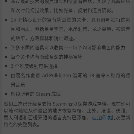
通过最新技术的顶点渲染和像素着色器，实现了高超画质
和次时代视觉效果，比如光晕，反射和逼真阴影。
15 个精心设计的富有挑战性的关卡，具有鲜明独特的氛
围和画质，包括星星学院，水晶洞窟，龙之墓地，被遗弃
的地牢，方略森林和消亡遗迹。
许多不同的道具可以收集——每个均可影响角色的能力
每个关卡均有隐藏至深的神秘宝箱
3 个难度级别可供选择
由著名作曲家 Ari Pulkkinen 谱写的 19 首令人称奇的背
景音乐
解锁所有的 Steam 成就
魔幻三杰已升级至支持 Steam 云以保存游戏存档。现在你可
以随时随地从你退出的地方恢复存档。此外，法语、德语、
意大利语和西班牙语的语言支持已添加。
点此阅读
此次更新
特点的完整列表。