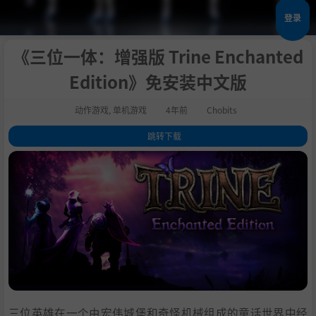
登录
《三位一体：增强版 Trine Enchanted
Edition》免安装中文版
动作游戏
,
单机游戏
4年前
Chobits
跳转下载
1
.
关于这款游戏
2
.
系统需求
3
.
支持作者
4
.
学习版下载
三位英雄在一个由宏伟城堡和奇怪机械组成的童话世界中经