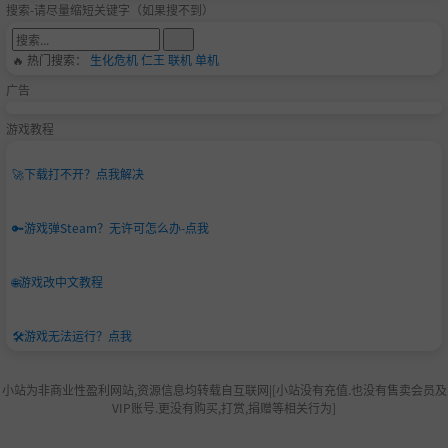
搜索-请尽量缩短关键字（如果搜不到）
🔥 热门搜索：
生化危机
仁王
联机
单机
广告
游戏教程
🚀
下载打不开？点我解决
🔑
游戏弹Steam？无许可怎么办-点我
🌐
游戏改中文教程
🛠️
游戏无法运行？点我
小站为非商业性盈利网站,资源信息均转载自互联网|[小站没有充值.也没有售卖会员及
VIP账号.更没有购买,打赏,捐赠等相关行为]