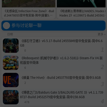
《无感染区/Infection Free Zone》-Buil
《哈迪斯2/黑帝斯2/HADES /Hades II
d 24478055官中免安装-简中|容量5.8G
Hades 2》vl.139671-Build 2455615
B
官中免安装-简中|容量11.0GB
参与讨论聊一聊
日榜
更多 »
《绿石守卫者》v0.5.17-Build 24555849官中免安装-简中6.6
GB
0
《Roboquest (机械守护者)》v1.6.2-51812-Steam-Fix V4.联
机版官中简体
6
《蜂巢 The Hive》-Build 24537793官中免安装-简中3.6GB
2
《博德之门3/Baldurs Gate 3/BALDURS GATE 3》v4.1.1.739
8727-Build 24532579官中免安装-简中158.6GB
478