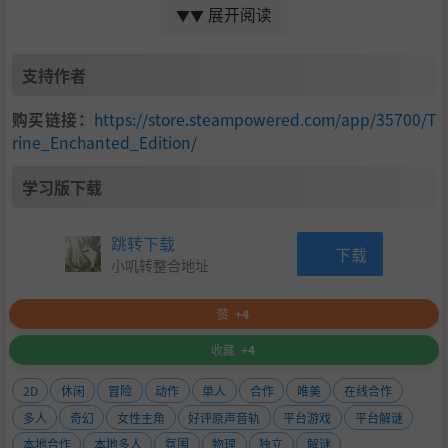
展开阅读
▼▼
年-）Intel HD Graphics 3000 或更高版本上运
行。
支持作者
TRINE 的系统要求
操作系统：
Windows XP、Windows Vista 或 Win
购买链接：
https://store.steampowered.com/app/35700/T
rine_Enchanted_Edition/
dows 7、Windows10
处理器：
2.0 GHz CPU（推荐双核）
学习版下载
记忆：
512 MB (XP)、1 GB (Vista)
硬盘空间：
4.0 GB
跳转下载
下载
小叽转整合地址
显卡：
Radeon X800 或 GeForce 6800 或更好*
DirectX®：
9.0c
赞
+4
声音：
DirectX 兼容声卡（非必需）
收藏
+4
额外的：
合作游戏需要游戏手柄。
2D
休闲
冒险
动作
单人
合作
唯美
在线合作
*请注意，Trine 不能在大多数英特尔集成显卡芯片
多人
奇幻
女性主角
好评原声音轨
平台游戏
平台解谜
组上运行。
本地合作
本地多人
氛围
物理
独立
解谜