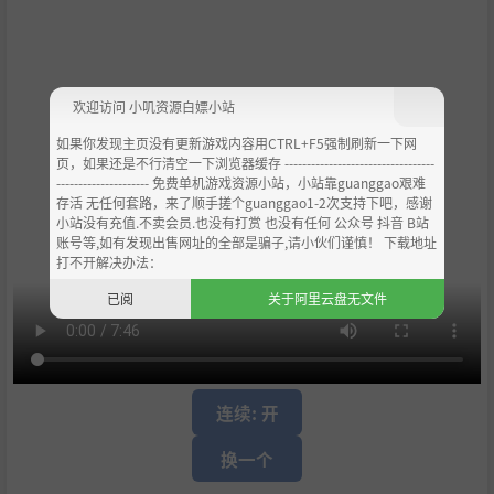
欢迎访问 小叽资源白嫖小站
如果你发现主页没有更新游戏内容用CTRL+F5强制刷新一下网
页，如果还是不行清空一下浏览器缓存 ----------------------------------
--------------------- 免费单机游戏资源小站，小站靠guanggao艰难
存活 无任何套路，来了顺手搓个guanggao1-2次支持下吧，感谢
小站没有充值.不卖会员.也没有打赏 也没有任何 公众号 抖音 B站
账号等,如有发现出售网址的全部是骗子,请小伙们谨慎！ 下载地址
打不开解决办法：
已阅
关于阿里云盘无文件
连续: 开
换一个