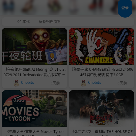
登录
90 年代
标签归档浏览
《午夜轮班 Shift At Midnight》v1.0.3.
《荒野左轮 CHAMBERS》-Build 24506
0729.2021-0xdeadc0de联机版官中简
467官中免安装-简中2.0GB
体
Chobits
Chobits
3天前
6天前
《电影大亨/電影大亨 Movies Tycoo
《死亡之屋2：重制版 THE HOUSE OF