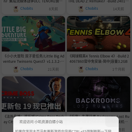
n》集成流媒体战争DLC TENOKE镜像-
THE DEAD 2: Remake》-Build 240177
官方英文23GB
36官中免安装-简中8.2GB
Chobits
Chobits
8天前
14天前
《小小大冒险 双子星任务/Little Big Ad
《网球精英4 Tennis Elbow 4》-Build 2
venture Twinsens Quest》v1.1.3.2-官
4067860官中免安装-简中|容量3.2GB
中免安装-简中|容量3.84GB
Chobits
Chobits
21天前
1个月前
《法外枭雄：滚石城/Crime Boss Rock
《后室：失落行者 Backrooms Lost Ru
ay City》v1.21.1.0-Build 23825014官
nners》v0.4.296-0xdeadc0de联机版
欢迎访问 小叽资源白嫖小站
中免安装-简中|容量93.7GB
官中简体
Chobits
Chobits
1个月前
1个月前
如果你发现主页没有更新游戏内容用CTRL+F5强制刷新一下网