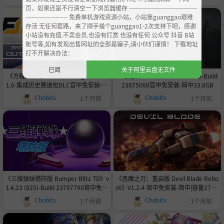
页，如果还是不行清空一下浏览器缓存 ----------------------------------
--------------------- 免费单机游戏资源小站，小站靠guanggao艰难
存活 无任何套路，来了顺手搓个guanggao1-2次支持下吧，感谢
小站没有充值.不卖会员.也没有打赏 也没有任何 公众号 抖音 B站
账号等,如有发现出售网址的全部是骗子,请小伙们谨慎！ 下载地址
打不开解决办法：
已阅
关于阿里云盘无文件
《方程式传奇（Formula Legends》v
《塞壬井 Siren's Well》v1.5.85-Build
1.6-集成历史赛道包DLC官中免安装-简
23875060官中免安装-简中33.8GB
中12GB
Chobits
Chobits
1个月前
1个月前
《三维弹球塔防版 Bumper Blitz TD》v
《恶魔之刃：重启版 Devil Blade Rebo
1.4.23 (825)-Build 23797790官中免安
ot》V1.2.4-官中免安装-简中|容量274M
装-简中657.3MB
B
Chobits
Chobits
1个月前
1个月前