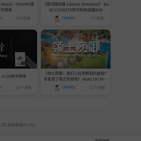
 Maze》-TENOKE镜
《银河模拟器 Galactic Simulator》-Bu
官中简体
ild 21038279官中简体|容量8GB
ts
Chobits
6个月前
7个月前
《领土防御：我们让经常刷到的虚假广
v1.09官中简体
告变成了真正的游戏》-Build 1973497
5官中简体
ts
Chobits
10个月前
11个月前
打赏,捐赠等相关行为]
返回顶部