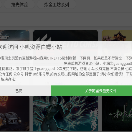
抢先体验
炼金工坊系列
欢迎访问 小叽资源白嫖小站
你发现主页没有更新游戏内容用CTRL+F5强制刷新一下网页，如果还是不行清空一下
----------------------------------------------------- 免费单机游戏资源小站，小站靠guangg
任何套路，来了顺手搓个guanggao1-2次支持下吧，感谢 小站没有充值.不卖会员.也
rX Street De
《神力科莎EVO Assetto Corsa EVO》v
《西洋镜建设者 Dior
没有任何 公众号 抖音 B站账号等,如有发现出售网址的全部是骗子,请小伙们谨慎！ 下
14.0-RUNE-更新官中
0.8.1-Build 24331595官中免安装-简中|
ild 22320282
开解决办法：
9.7GB
容量67.8GB
Chobits
Chobi
8天前
15天前
已阅
关于阿里云盘无文件