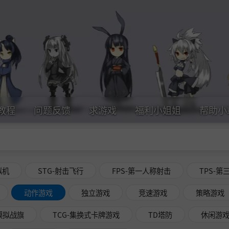
教程
问题反馈
求游戏
福利小姐姐
帮助小
拟机
STG-射击飞行
FPS-第一人称射击
TPS-第
动作游戏
独立游戏
竞速游戏
策略游戏
略模拟战旗
TCG-集换式卡牌游戏
TD塔防
休闲游