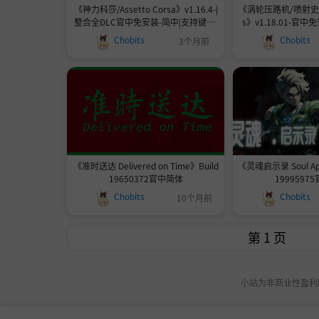
《神力科莎/Assetto Corsa》v1.16.4-|
《涡轮压路机/喷射史罗斯/
整合全DLC官中免安装-简中|支持键鼠.
s》v1.18.01-官
手柄|容量42GB
鼠.手柄|容量
Chobits
Chobits
3个月前
《准时送达 Delivered on Time》Build
《灵魂启示录 Soul Apo
19650372官中简体
1999597
Chobits
Chobits
10个月前
小站为非商业性盈利网