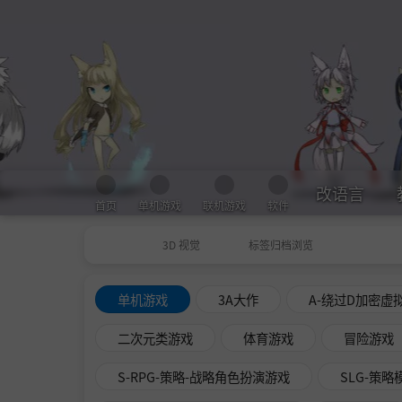
改语言
首页
单机游戏
联机游戏
软件
3D 视觉
标签归档浏览
单机游戏
3A大作
A-绕过D加密虚
二次元类游戏
体育游戏
冒险游戏
S-RPG-策略-战略角色扮演游戏
SLG-策