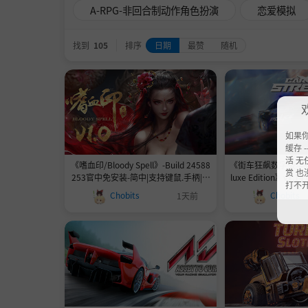
A-RPG-非回合制动作角色扮演
恋爱模拟
找到
105
排序
日期
最赞
随机
如果
缓存 --
活 无
《嗜血印/Bloody Spell》-Build 24588
《街车狂飙数字豪华版 Ca
赏 也
253官中免安装-简中|支持键鼠.手柄|赠
luxe Edition》v1.
打不
多项修改器|赠MOD|容量31.3GB
简体|容量1
Chobits
Chobits
1天前