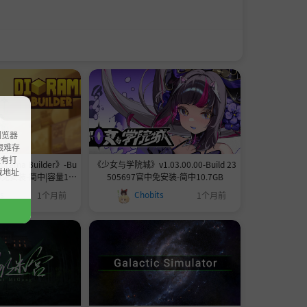
浏览器
ao艰难存
没有打
ama Builder》-Bu
《少女与学院城》v1.03.00.00-Build 23
载地址
官中免安装-简中|容量1.8
505697官中免安装-简中10.7GB
8GB
ts
Chobits
1个月前
1个月前