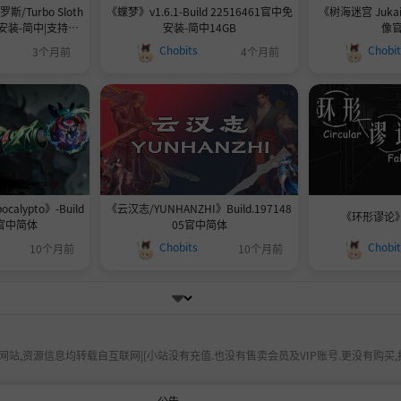
Turbo Sloth
《蝶梦》v1.6.1-Build 22516461官中免
《树海迷宫 Jukai
中免安装-简中|支持键
安装-简中14GB
像
6.9GB
Chobits
Chobi
3个月前
4个月前
calypto》-Build
《云汉志/YUNHANZHI》Build.197148
《环形谬论》
5官中简体
05官中简体
Chobits
Chobi
10个月前
10个月前
站,资源信息均转载自互联网|[小站没有充值.也没有售卖会员及VIP账号.更没有购买,
公告