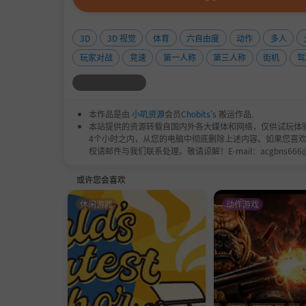
3D
3D 视觉
体育
六自由度
动作
多人
玩家对战
竞速
第一人称
第三人称
街机
驾
本作品是由
小叽资源
会员
Chobits
's 搬运作品.
本站提供的资源转载自国内外各大媒体和网络，仅供试玩体
4个小时之内，从您的电脑中彻底删除上述内容。如果您喜
权请邮件与我们联系处理。敬请谅解！E-mail：acgbns666
或许您会喜欢
休闲游戏
动作游戏