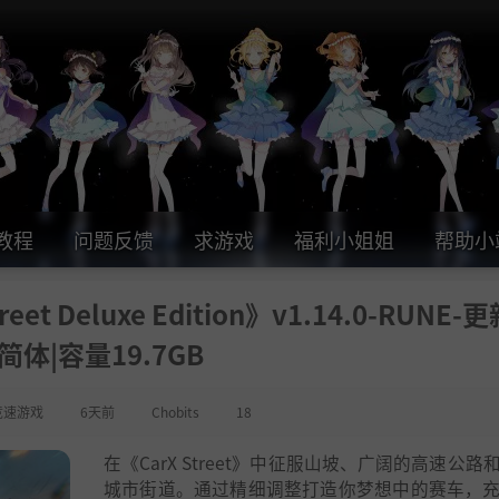
教程
问题反馈
求游戏
福利小姐姐
帮助小
t Deluxe Edition》v1.14.0-RUNE-
简体|容量19.7GB
竞速游戏
6天前
Chobits
18
在《CarX Street》中征服山坡、广阔的高速公路
城市街道。通过精细调整打造你梦想中的赛车，