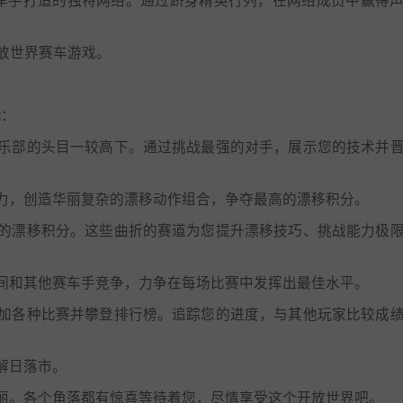
打造的开放世界赛车游戏。
z：
乐部的头目一较高下。通过挑战最强的对手，展示您的技术并
力，创造华丽复杂的漂移动作组合，争夺最高的漂移积分。
的漂移积分。这些曲折的赛道为您提升漂移技巧、挑战能力极
间和其他赛车手竞争，力争在每场比赛中发挥出最佳水平。
加各种比赛并攀登排行榜。追踪您的进度，与其他玩家比较成
解日落市。
丽。各个角落都有惊喜等待着您，尽情享受这个开放世界吧。