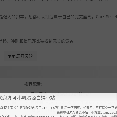
大的跑车，您都可以打造属于自己的完美座驾。CarX Stree
漂移、冲刺和俱乐部比赛找到完美的设置。
展开阅读
▼▼
。从海量部件中随心选择，创造独特的设计。使用各种喷漆自
多魅力。选择不同的座椅、方向盘等个性化内饰。打造一辆彻
推荐配置:
操作系统:
Windows 10 or higher
欢迎访问 小叽资源白嫖小站
re™ I5-84
处理器:
Ryzen 5 2600 @ 3.4 GHz / Intel® Core
你发现主页没有更新游戏内容用CTRL+F5强制刷新一下网页，如果还是不行清空一下
00 @ 2.5 GHz
----------------------------------------------------- 免费单机游戏资源小站，小站靠guangg
任何套路，来了顺手搓个guanggao1-2次支持下吧，感谢 小站没有充值.不卖会员.也