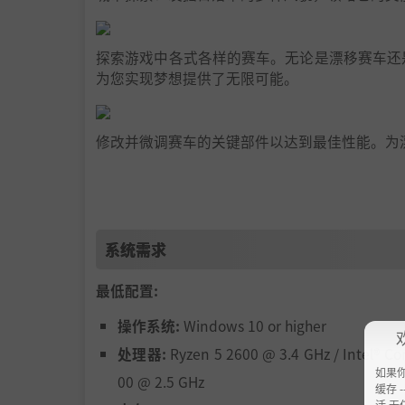
探索游戏中各式各样的赛车。无论是漂移赛车还是强
为您实现梦想提供了无限可能。
修改并微调赛车的关键部件以达到最佳性能。为
探索无限可能，为您的座驾打造独一无二的外观
赛车颜色。改装轮辋，添加底盘霓虹灯以增添更
个人风格的专属座驾。
系统需求
最低配置:
操作系统:
Windows 10 or higher
处理器:
Ryzen 5 2600 @ 3.4 GHz / Intel® Co
如果
00 @ 2.5 GHz
缓存 --
活 无