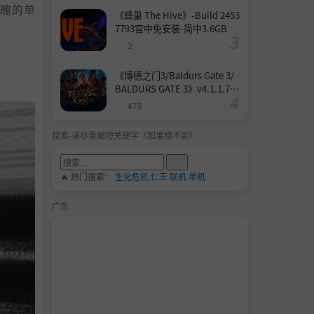
动魄的单
《蜂巢 The Hive》-Build 2453
7793官中免安装-简中3.6GB
2
《博德之门3/Baldurs Gate 3/
BALDURS GATE 3》v4.1.1.739
8727-Build 24532579官中免安
478
装-简中158.6GB
搜索-请尽量缩短关键字（如果搜不到）
🔥 热门搜索：
生化危机
仁王
联机
单机
广告