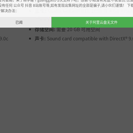
内存:
8 GB RAM
没有任何 公众号 抖音 B站账号等,如有发现出售网址的全部是骗子,请小伙们谨慎！ 下
adeon RX
显卡:
Nvidia Geforce GTX 1050 TI 4 Gb / Ra
开解决办法：
手切磋，展现您精湛的驾驶能力。准备好孤注一掷，用您的赛
570 8 Gb
已阅
关于阿里云盘无文件
存储空间:
需要 20 GB 可用空间
。与其他赛车手正面交锋，展示您在公路上的速度与灵活操控
9.0с
声卡:
Sound card compatible with DirectX® 9.
者300米以上。这里是在其他赛车手面前展示您速度和策略思
或是与您的朋友一起享受无限制自由驾驶的乐趣。