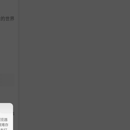
t的世界
定义您的
底彰显您
™ I5-84
浏览器
ao艰难存
没有打