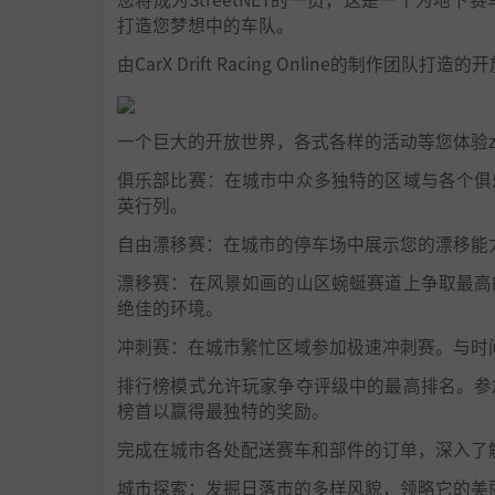
打造您梦想中的车队。
由CarX Drift Racing Online的制作团队
一个巨大的开放世界，各式各样的活动等您体验
俱乐部比赛：在城市中众多独特的区域与各个俱
英行列。
自由漂移赛：在城市的停车场中展示您的漂移能
漂移赛：在风景如画的山区蜿蜒赛道上争取最高
绝佳的环境。
冲刺赛：在城市繁忙区域参加极速冲刺赛。与时
排行榜模式允许玩家争夺评级中的最高排名。参
榜首以赢得最独特的奖励。
完成在城市各处配送赛车和部件的订单，深入了
城市探索：发掘日落市的多样风貌，领略它的美