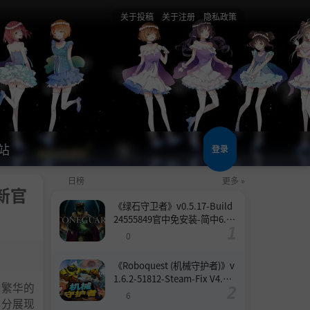
关于投稿
关于注册
隐私政策
站
登录
日榜
更多 »
更新官
《绿石守卫者》v0.5.17-Build
24555849官中免安装-简中6.6
GB
0
《Roboquest (机械守护者)》v
1.6.2-51812-Steam-Fix V4.联
和繁华的
机版官中简体
6
充分展现