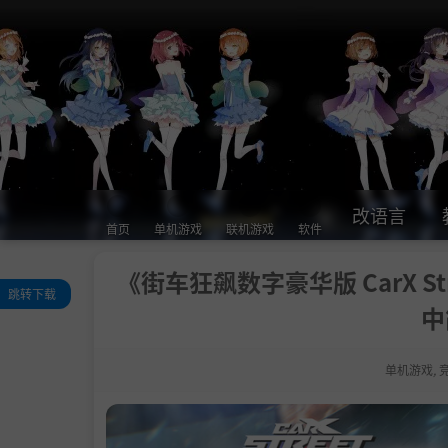
改语言
首页
单机游戏
联机游戏
软件
《街车狂飙数字豪华版 CarX Stree
跳转下载
中
关于此游戏
系统需求
单机游戏
,
支持作者
学习