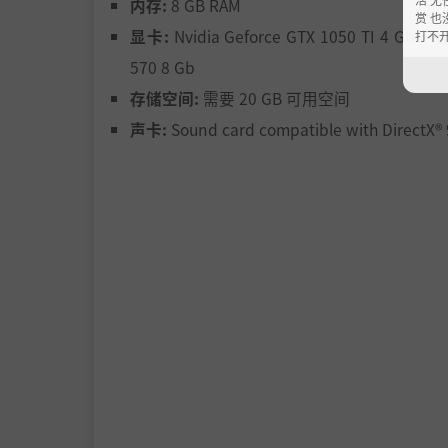
内存:
8 GB RAM
多种多人游戏模式：
赏 也
显卡:
Nvidia Geforce GTX 1050 TI 4 Gb / R
打不
速度联盟：参加激动人心的线上竞速。与五名对
570 8 Gb
注来赢得胜利吗？
存储空间:
需要 20 GB 可用空间
对战模式：在环道赛和冲刺赛中展开激烈的对决
声卡:
Sound card compatible with DirectX® 
赛都是在个人对战中证明您是佼佼者的机会。
追逐模式：测试您的能力，并尝试甩开您的追击
舞台。
在城市的车流中穿梭，征服山坡上的漂移挑战，