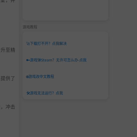
游戏教程
🚀
下载打不开？点我解决
晋升至精
🔑
游戏弹Steam？无许可怎么办-点我
🌐
游戏改中文教程
限提供了
🛠️
游戏无法运行？点我
绩，冲击