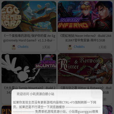
《一个蛋极难的游戏/保护你的蛋 An Eg
《霓虹地狱/Neon Inferno》-Build 244
gstremely Hard Game》v1.1.3-Build
81847官中免安装-简中3.5GB
24534933官中免安装-简中613.4MB
Chobits
Chobits
1天前
1天前
《大头菜山 Turnip Mountain》-Build 2
《酒与剑之歌 Ritter & Rotwein》-Buil
3437614官中免安装-简中104MB
d 24436200官中免安装-简中4.8GB
欢迎访问 小叽资源白嫖小站
Chobits
Chobits
3天前
4天前
如果你发现主页没有更新游戏内容用CTRL+F5强制刷新一下网
页，如果还是不行清空一下浏览器缓存 ----------------------------------
--------------------- 免费单机游戏资源小站，小站靠guanggao艰难