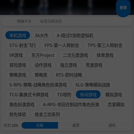
登录
精确平台
标签归档浏览
单机游戏
3A大作
A-绕过D加密虚拟机
STG-射击飞行
FPS-第一人称射击
TPS-第三人称射击
VR游戏
东方Project
二次元类游戏
体育游戏
冒险游戏
动作游戏
独立游戏
竞速游戏
策略游戏
策略类
RTS-即时战略
S-RPG-策略-战略角色扮演游戏
SLG-策略模拟战旗
TCG-集换式卡牌游戏
TD塔防
休闲游戏
模拟游戏
角色扮演游戏
A-RPG-非回合制动作角色扮演
恋爱模拟
抢先体验
炼金工坊系列
找到
256
日期
最赞
随机