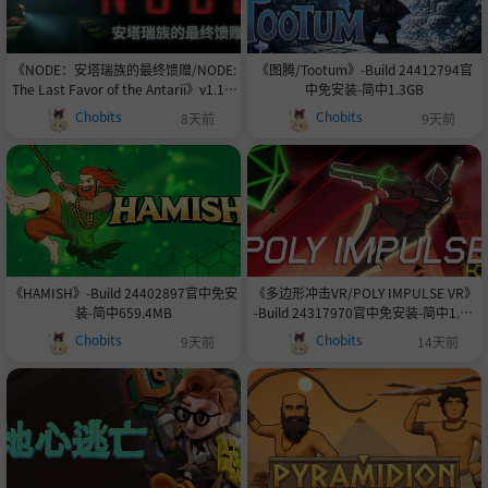
《NODE：安塔瑞族的最终馈赠/NODE:
《图腾/Tootum》-Build 24412794官
The Last Favor of the Antarii》v1.1.3
中免安装-简中1.3GB
14i-官中免安装-简中6.5GB
Chobits
Chobits
8天前
9天前
《HAMISH》-Build 24402897官中免安
《多边形冲击VR/POLY IMPULSE VR》
装-简中659.4MB
-Build 24317970官中免安装-简中1.3G
B
Chobits
Chobits
9天前
14天前