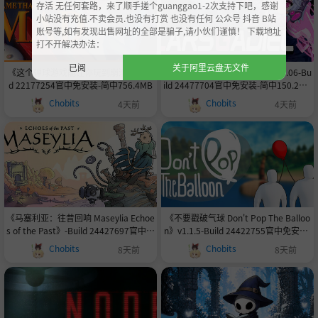
存活 无任何套路，来了顺手搓个guanggao1-2次支持下吧，感谢
小站没有充值.不卖会员.也没有打赏 也没有任何 公众号 抖音 B站
账号等,如有发现出售网址的全部是骗子,请小伙们谨慎！ 下载地址
打不开解决办法：
已阅
关于阿里云盘无文件
《这个弹球游戏能让你玩到崩溃》-Buil
《拉尔斯加迪尔 LarsGadiel》v1.06-Bu
d 22177254官中免安装-简中756.4MB
ild 24477704官中免安装-简中150.2MB
OPTIONS-TEXT LANGUAGE-CHINESE-
Chobits
Chobits
4天前
4天前
SAVE AND EXIT-N键确认
《马塞利亚：往昔回响 Maseylia Echoe
《不要戳破气球 Don't Pop The Balloo
s of the Past》-Build 24427697官中免
n》v1.1.5-Build 24422755官中免安装-
安装-简中8.8GB
简中926.0MB
Chobits
Chobits
8天前
8天前