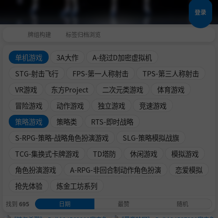
登录
牌组构建
标签归档浏览
单机游戏
3A大作
A-绕过D加密虚拟机
STG-射击飞行
FPS-第一人称射击
TPS-第三人称射击
VR游戏
东方Project
二次元类游戏
体育游戏
冒险游戏
动作游戏
独立游戏
竞速游戏
策略游戏
策略类
RTS-即时战略
S-RPG-策略-战略角色扮演游戏
SLG-策略模拟战旗
TCG-集换式卡牌游戏
TD塔防
休闲游戏
模拟游戏
角色扮演游戏
A-RPG-非回合制动作角色扮演
恋爱模拟
抢先体验
炼金工坊系列
找到
695
日期
最赞
随机