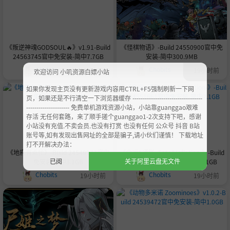
《叛逆神魂GODSOUL🔥》v1.91-Build
《怪棋物语》-Build 24550900官中免
24563745官中免安装-简中7.7GB
安装-简中300.9MB
Chobits
Chobits
18小时前
19小时前
欢迎访问 小叽资源白嫖小站
如果你发现主页没有更新游戏内容用CTRL+F5强制刷新一下网
页，如果还是不行清空一下浏览器缓存 ----------------------------------
--------------------- 免费单机游戏资源小站，小站靠guanggao艰难
存活 无任何套路，来了顺手搓个guanggao1-2次支持下吧，感谢
小站没有充值.不卖会员.也没有打赏 也没有任何 公众号 抖音 B站
账号等,如有发现出售网址的全部是骗子,请小伙们谨慎！ 下载地址
打不开解决办法：
《地府有点忙》-Build 24549977官中
《命运&通胀 -Fate&Inflation-》-Build
已阅
关于阿里云盘无文件
免安装-简中3.1GB
24551661官中免安装-简中2.1GB
Chobits
Chobits
19小时前
19小时前