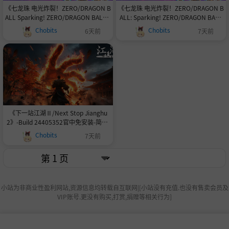
《七龙珠 电光炸裂！ZERO/DRAGON B
《七龙珠 电光炸裂！ZERO/DRAGON B
ALL Sparking! ZERO/DRAGON BALL S
ALL: Sparking! ZERO/DRAGON BALL
parking ZERO Super》v3020.019.00
Sparking ZERO/支持网络联机》v302
Chobits
Chobits
6天前
7天前
3.012.013.-集成极限超突破DLC‘NE
0.019.003.012.013-0xdeadc0de新增
O’官中免安装-简中|容量29GB
集成极限超突破DLC‘NEO’官中简体
《下一站江湖Ⅱ/Next Stop Jianghu
2》-Build 24405352官中免安装-简中|
容量18.9GB
Chobits
7天前
小站为非商业性盈利网站,资源信息均转载自互联网|[小站没有充值.也没有售卖会员及
VIP账号.更没有购买,打赏,捐赠等相关行为]