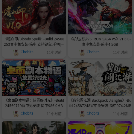
《嗜血印/Bloody Spell》-Build 24588
《机动战队VS IRON SAGA VS》v1.6.0-
253官中免安装-简中|支持键鼠.手柄|赠
官中免安装-简中4.5GB
多项修改器|赠MOD|容量31.3GB
Chobits
Chobits
11小时前
11小时前
《桌面副本物语：放置好时光》-Build
《背包闯江湖 Backpack Jianghu》-Bu
24569719官中免安装-简中986.0MB
ild 24587248官中免安装-简中974.2MB
Chobits
Chobits
11小时前
11小时前