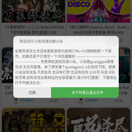
《万象群侠传》v1.3.11-Build 2455564
《死亡迪斯科 Dead as Disco》-Build 2
7官中免安装-简中|容量2.3GB
4448256官中免安装-简中6.6GB
Chobits
Chobits
1天前
2天前
欢迎访问 小叽资源白嫖小站
如果你发现主页没有更新游戏内容用CTRL+F5强制刷新一下网
页，如果还是不行清空一下浏览器缓存 ----------------------------------
--------------------- 免费单机游戏资源小站，小站靠guanggao艰难
存活 无任何套路，来了顺手搓个guanggao1-2次支持下吧，感谢
小站没有充值.不卖会员.也没有打赏 也没有任何 公众号 抖音 B站
账号等,如有发现出售网址的全部是骗子,请小伙们谨慎！ 下载地址
打不开解决办法：
《宗门起源/Eastern Era》v1.1.12-Buil
《虐杀熔炉 KIBORG》v20260803-Buil
已阅
关于阿里云盘无文件
d 24564691官中免安装-简中15.9GB
d 24535502官中免安装-简中26.1GB
Chobits
Chobits
2天前
2天前