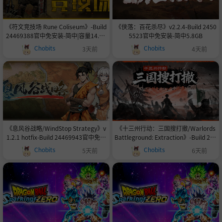
《符文竞技场 Rune Coliseum》-Build
《侠落：百花杀尽》v2.2.4-Build 2450
24469388官中免安装-简中|容量14.5G
5523官中免安装-简中5.8GB
B
Chobits
Chobits
3天前
4天前
《息风谷战略/WindStop Strategy》v
《十三州行动：三国搜打撤/Warlords
1.2.1 hotfix-Build 24469943官中免安
Battleground: Extraction》-Build 244
装-简中3.1GB
49136官方简体中文|支持键盘.鼠标102
Chobits
Chobits
5天前
6天前
2.1MB