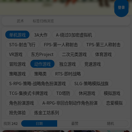
登录
武术
标签归档浏览
单机游戏
3A大作
A-绕过D加密虚拟机
STG-射击飞行
FPS-第一人称射击
TPS-第三人称射击
VR游戏
东方Project
二次元类游戏
体育游戏
冒险游戏
动作游戏
独立游戏
竞速游戏
策略游戏
策略类
RTS-即时战略
S-RPG-策略-战略角色扮演游戏
SLG-策略模拟战旗
TCG-集换式卡牌游戏
TD塔防
休闲游戏
模拟游戏
角色扮演游戏
A-RPG-非回合制动作角色扮演
恋爱模拟
抢先体验
炼金工坊系列
找到
242
日期
最赞
随机