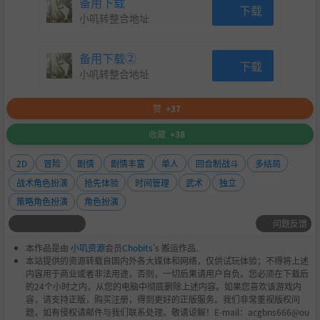
备用下载
下载
小叽转整合地址
备用下载②
下载
小叽转整合地址
赞
+37
收藏
+38
2D
冒险
剧情
剧情丰富
单人
回合制战斗
多结局
战术角色扮演
抢先体验
时间管理
武术
独立
策略角色扮演
角色扮演
问题反馈
本作品是由
小叽资源
会员
Chobits
's 搬运作品.
本站提供的资源转载自国内外各大媒体和网络，仅供试玩体验；不得将上述
内容用于商业或者非法用途，否则，一切后果请用户自负。您必须在下载后
的24个小时之内，从您的电脑中彻底删除上述内容。如果您喜欢该游戏内
容，请支持正版，购买注册，得到更好的正版服务。我们非常重视版权问
题，如有侵权请邮件与我们联系处理。敬请谅解！E-mail：acgbns666@ou