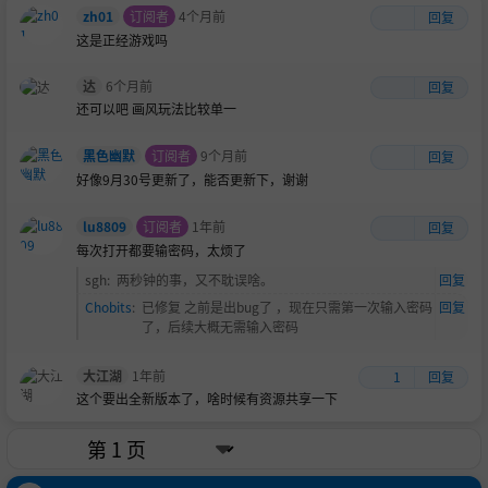
zh01
订阅者
4个月前
回复
这是正经游戏吗
达
6个月前
回复
还可以吧 画风玩法比较单一
黑色幽默
订阅者
9个月前
回复
好像9月30号更新了，能否更新下，谢谢
lu8809
订阅者
1年前
回复
每次打开都要输密码，太烦了
sgh
:
两秒钟的事，又不耽误啥。
回复
Chobits
:
已修复 之前是出bug了 ，现在只需第一次输入密码
回复
了，后续大概无需输入密码
大江湖
1年前
1
回复
这个要出全新版本了，啥时候有资源共享一下