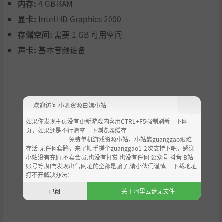
内存:
4 GB RAM
加入不同门派，体验别样江湖人生
显卡:
Intel HD Graphics 2000
收集天下功法，搭配独特武学战术
存储空间:
需要 1 GB 可用空间
声卡:
基本音频设备
欢迎访问 小叽资源白嫖小站
如果你发现主页没有更新游戏内容用CTRL+F5强制刷新一下网
页，如果还是不行清空一下浏览器缓存 ----------------------------------
--------------------- 免费单机游戏资源小站，小站靠guanggao艰难
存活 无任何套路，来了顺手搓个guanggao1-2次支持下吧，感谢
小站没有充值.不卖会员.也没有打赏 也没有任何 公众号 抖音 B站
账号等,如有发现出售网址的全部是骗子,请小伙们谨慎！ 下载地址
打不开解决办法：
已阅
关于阿里云盘无文件