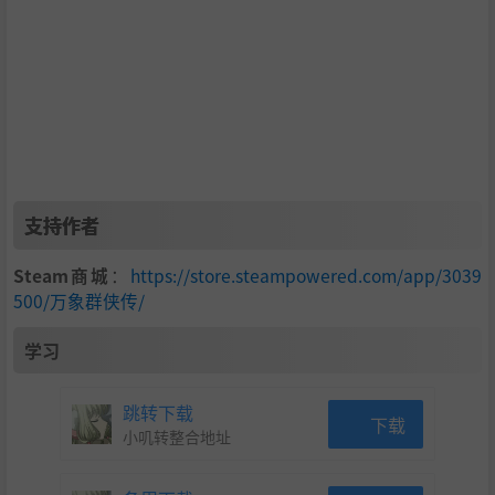
天下风华 红尘万象
自由领略神州万里天下风华，衡山雾凇，黄州三绝，汝城香
龙，花药春溪......
结识三教九流修习红尘百艺，琴棋书画，医卜毒御，佛道儒
墨，诗词百戏......
支持作者
Steam商城
：
https://store.steampowered.com/app/3039
500/万象群侠传/
学习
跳转下载
下载
小叽转整合地址