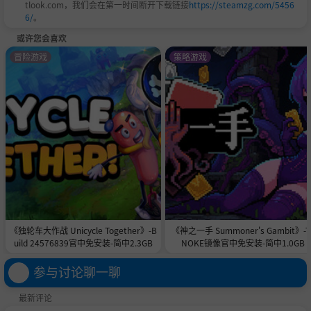
tlook.com，我们会在第一时间断开下载链接
https://steamzg.com/5456
6/
。
或许您会喜欢
冒险游戏
策略游戏
《独轮车大作战 Unicycle Together》-B
《神之一手 Summoner's Gambit》-T
uild 24576839官中免安装-简中2.3GB
NOKE镜像官中免安装-简中1.0GB
参与讨论聊一聊
最新评论