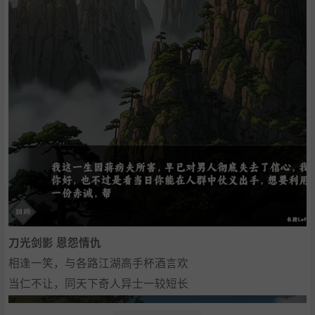
刀光剑影 恩怨情仇
相逢一笑，与各路江湖高手杯酒言欢
当仁不让，同天下奇人异士一较短长