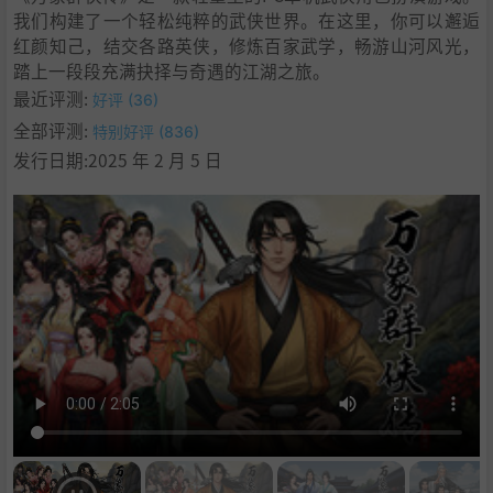
我们构建了一个轻松纯粹的武侠世界。在这里，你可以邂逅
红颜知己，结交各路英侠，修炼百家武学，畅游山河风光，
踏上一段段充满抉择与奇遇的江湖之旅。
最近评测:
好评 (36)
全部评测:
特别好评 (836)
发行日期:2025 年 2 月 5 日