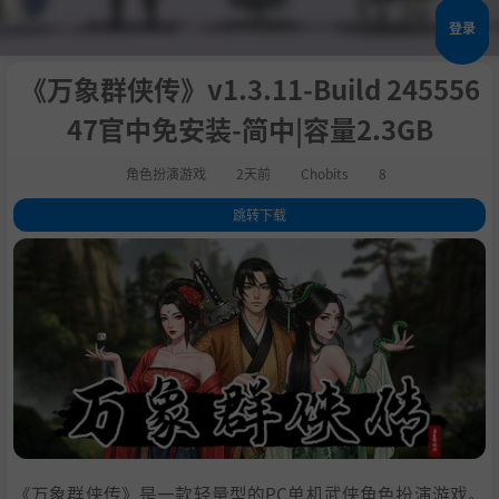
登录
《万象群侠传》v1.3.11-Build 245556
47官中免安装-简中|容量2.3GB
角色扮演游戏
2天前
Chobits
8
跳转下载
1
.
关于此游戏
2
.
系统需求
3
.
支持作者
4
.
学习
《万象群侠传》是一款轻量型的PC单机武侠角色扮演游戏。