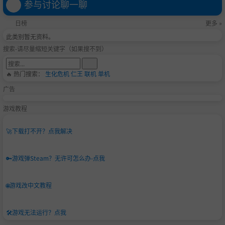
参与讨论聊一聊
日榜
更多 »
此类别暂无资料。
搜索-请尽量缩短关键字（如果搜不到）
🔥 热门搜索：
生化危机
仁王
联机
单机
广告
游戏教程
🚀
下载打不开？点我解决
🔑
游戏弹Steam？无许可怎么办-点我
🌐
游戏改中文教程
🛠️
游戏无法运行？点我