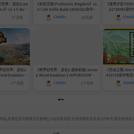
世界：进化3/Jur
《史前王国/Prehistoric Kingdom》v1.
《蛮荒计划 FEROCI
on 3》v1.3.5-Build
17.106 hotfix-Build 24060362官中免
23738986官中
装-简中23.3GB
安装-简中|支持键鼠.手柄|容量15.7GB
Chobits
Chobi
27天前
29天前
罗纪世界：进化2-
《侏罗纪世界：进化2-虚拟机版/Jurass
《恐龙之路 Dino Pat
ld Evolution 2
ic World Evolution 2 HYPERVISOR》-v
416756官中免
.3(Build.188571
1.11.3(Build.18857191)|容量10.9GB|
Chobits
Chobi
3个月前
3个月前
|官方简体中文|支持键
官方简体中文|支持键盘.鼠标.手柄10.99
0.99GB
GB
站,资源信息均转载自互联网|[小站没有充值.也没有售卖会员及VIP账号.更没有购买,
公告