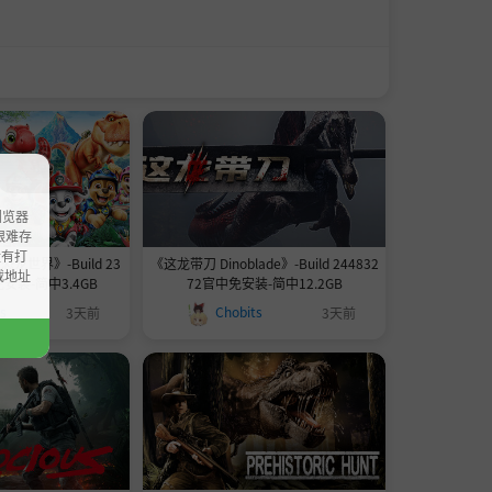
浏览器
ao艰难存
没有打
世界》-Build 23
《这龙带刀 Dinoblade》-Build 244832
载地址
免安装-简中3.4GB
72官中免安装-简中12.2GB
ts
Chobits
3天前
3天前