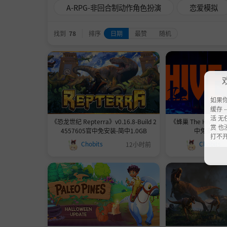
A-RPG-非回合制动作角色扮演
恋爱模拟
找到
78
排序
日期
最赞
随机
如果
缓存 --
活 无
《恐龙世纪 Repterra》v0.16.8-Build 2
《蜂巢 The Hive》-B
赏 也
4557605官中免安装-简中1.0GB
中免安装-简中
打不
Chobits
Chobits
12小时前