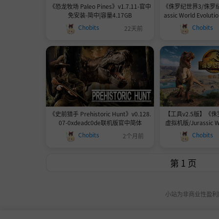
《恐龙牧场 Paleo Pines》v1.7.11-官中
《侏罗纪世界3/侏罗纪
免安装-简中|容量4.17GB
assic World Evoluti
23914383官中免安
Chobits
Chobits
22天前
《史前猎手 Prehistoric Hunt》v0.128.
【工具v2.5版】《侏
07-0xdeadc0de联机版官中简体
虚拟机版/Jurassic Wor
HYPERVISOR》-v1.11
Chobits
Chobits
2个月前
91)|容量10.9GB
盘.鼠标.手柄1
小站为非商业性盈利网