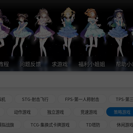
教程
问题反馈
求游戏
福利小姐姐
帮助小
拟机
STG-射击飞行
FPS-第一人称射击
TPS-第
动作游戏
独立游戏
竞速游戏
策略游戏
略模拟战旗
TCG-集换式卡牌游戏
TD塔防
休闲游