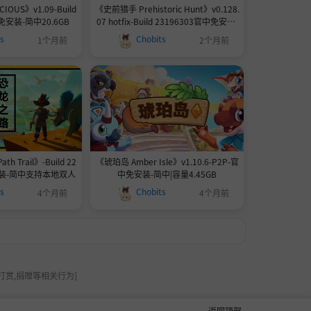
OUS》v1.09-Build
《史前猎手 Prehistoric Hunt》v0.128.
免安装-简中20.6GB
07 hotfix-Build 23196303官中免安装-
简中10GB
ts
Chobits
1个月前
2个月前
h Trail》-Build 22
《琥珀岛 Amber Isle》v1.10.6-P2P-官
安装-简中支持本地双人
中免安装-简中|容量4.45GB
ts
Chobits
4个月前
4个月前
打赏,捐赠等相关行为]
返回顶部