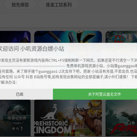
抢先体验
炼金工坊系列
欢迎访问 小叽资源白嫖小站
你发现主页没有更新游戏内容用CTRL+F5强制刷新一下网页，如果还是不行清空一下
----------------------------------------------------- 免费单机游戏资源小站，小站靠guangg
任何套路，来了顺手搓个guanggao1-2次支持下吧，感谢 小站没有充值.不卖会员.也
uild 24537793官
《露珠王朝 Dewdrop Dynasty》v1.0.7
《汪汪队立大功：恐龙
没有任何 公众号 抖音 B站账号等,如有发现出售网址的全部是骗子,请小伙们谨慎！ 下
3.6GB
-Build 24500790官中免安装-简中316.
986602官中
开解决办法：
8MB
Chobits
Chobi
12小时前
3天前
已阅
关于阿里云盘无文件