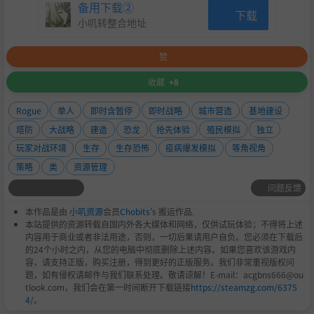
到了1990年代，逃逸的恐龙数量开始失控。数百万只恐龙在
备用下载②
下载
地球上游荡，摧毁了人类的家园和基础设施，将大片地区变
小叽转整合地址
成了不适宜居住的荒地并导致全球供应链崩溃。
如今，人类面临着收复失地的艰巨任务。作为专业团队的一
赞
员，你的任务是控制肆虐的恐龙，为人类重建家园和重新定
收藏
+8
居铺平道路。人类文明的未来掌握在你的手中。
Rogue
单人
即时含暂停
即时战略
城市营造
基地建设
特色
塔防
大战略
建造
恐龙
抢先体验
殖民模拟
独立
玩家对战环境
生存
生存恐怖
疫病爆发模拟
等角视角
独特的繁殖、骑乘、驯服机制
策略
类
资源管理
3大派系各具特色
问题反馈
加载时可选修改游戏的特权
永久解锁点数与商店
本作品是由
小叽资源
会员
Chobits
's 搬运作品.
本站提供的资源转载自国内外各大媒体和网络，仅供试玩体验；不得将上述
可自定义英雄单位
内容用于商业或者非法用途，否则，一切后果请用户自负。您必须在下载后
的24个小时之内，从您的电脑中彻底删除上述内容。如果您喜欢该游戏内
战役模式
容，请支持正版，购买注册，得到更好的正版服务。我们非常重视版权问
丰富的生存模式，含解锁与元进程
题，如有侵权请邮件与我们联系处理。敬请谅解！E-mail：acgbns666@ou
tlook.com，我们会在第一时间断开下载链接
https://steamzg.com/6375
10万+恐龙，流畅运行60帧
4/
。