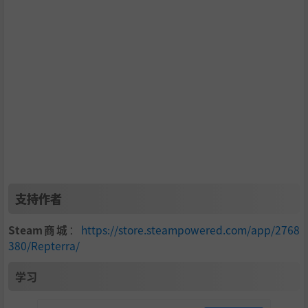
故事
支持作者
1963年，探险家们在印度洋发现了一座未曾出现在地图上的
Steam商城
：
https://store.steampowered.com/app/2768
岛屿，它被磁异常所隐藏，岛上生活着三叠纪时期的恐龙。
380/Repterra/
尽管受到严格管制，偷猎者仍把它们卖给富人作为奇珍宠
物。长期的圈养导致恐龙变得极具攻击性，最终引发了多次
学习
逃逸事件，但这些事件都被有权势的精英阶层所掩盖。