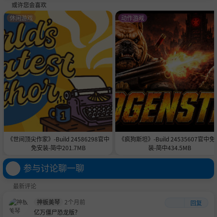
数十种单位、恐龙和建筑
或许您会喜欢
成就与Steam云存档
休闲游戏
动作游戏
4K高清复古预渲染画风
收复地球，用恐龙科技对抗恐龙！
《世间顶尖作家》-Build 24586298官中
《疯狗斯坦》-Build 24535607官中免
免安装-简中201.7MB
装-简中434.5MB
参与讨论聊一聊
最新评论
神板美琴
2个月前
回复
亿万僵尸恐龙版？