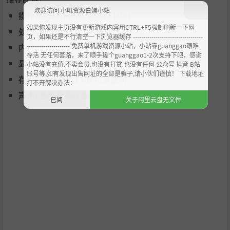
繁殖
欢迎访问 小叽资源白嫖小站
操作系统:
Windows 10 or later
在培育站里放一对雌雄恐龙，剩下的交给自然规律！它们的
如果你发现主页没有更新游戏内容用CTRL+F5强制刷新一下网
处理器:
Quad core Intel i5 or better
页，如果还是不行清空一下浏览器缓存 ----------------------------------
后代可能会给你带来惊喜。我们鼓励进行基因突变杂交。
--------------------- 免费单机游戏资源小站，小站靠guanggao艰难
内存:
8 GB RAM
存活 无任何套路，来了顺手搓个guanggao1-2次支持下吧，感谢
驯化
显卡:
DirectX 兼容显卡（2GB VRAM）
小站没有充值.不卖会员.也没有打赏 也没有任何 公众号 抖音 B站
账号等,如有发现出售网址的全部是骗子,请小伙们谨慎！ 下载地址
存储空间:
需要 1 GB 可用空间
打不开解决办法：
用食物、干扰或交配引诱敌方恐龙。一旦驯化，它们就会与
声卡:
基本音频设备
你并肩作战。
已阅
关于阿里云盘无文件
英雄单位
可升级的英雄单位拥有特殊的主动和被动技能，阵亡后会重
生。提升英雄等级并通过基因突变进行自定义。
阵营
3个阵营，每个阵营都拥有独特的单位、技能和英雄。它们
偏向不同的游戏风格，从资源管理和机动性到科技、驯服恐
龙或纯粹的战斗力。选择最适合你策略的阵营，征服世界。