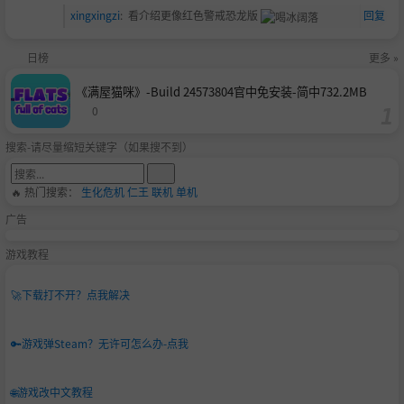
xingxingzi
:
看介绍更像
红色警戒恐龙版
回复
日榜
更多 »
《满屋猫咪》-Build 24573804官中免安装-简中732.2MB
0
搜索-请尽量缩短关键字（如果搜不到）
🔥 热门搜索：
生化危机
仁王
联机
单机
广告
游戏教程
🚀
下载打不开？点我解决
🔑
游戏弹Steam？无许可怎么办-点我
🌐
游戏改中文教程