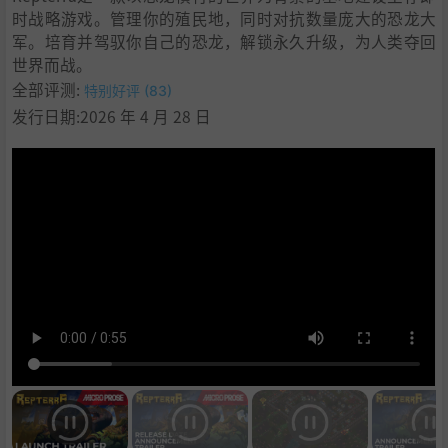
时战略游戏。管理你的殖民地，同时对抗数量庞大的恐龙大
11
.
系统需求
军。培育并驾驭你自己的恐龙，解锁永久升级，为人类夺回
12
.
支持作者
世界而战。
13
.
学习
全部评测:
特别好评 (83)
发行日期:2026 年 4 月 28 日