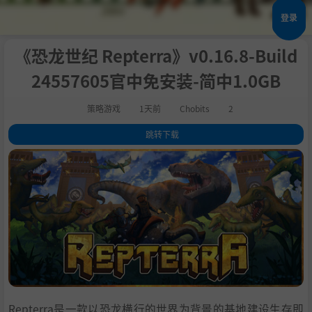
登录
《恐龙世纪 Repterra》v0.16.8-Build
24557605官中免安装-简中1.0GB
策略游戏
1天前
Chobits
2
跳转下载
1
.
评测
2
.
关于此游戏
3
.
庞大殖民地
4
.
恐龙骑乘
5
.
繁殖
6
.
驯化
7
.
英雄单位
8
.
阵营
9
.
故事
Repterra是一款以恐龙横行的世界为背景的基地建设生存即
10
.
特色