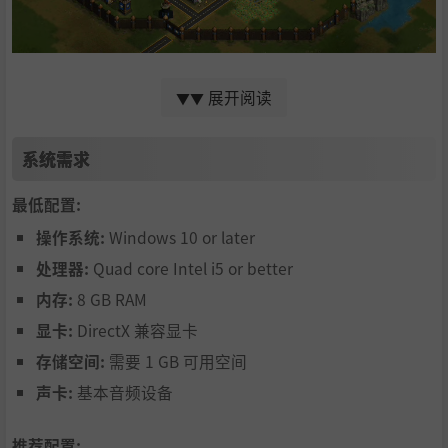
恐龙骑乘
展开阅读
▼▼
让人类单位（士兵、工程师、驯兽师）骑乘恐龙！每种人类/
系统需求
恐龙组合都拥有强大而独特的特殊能力。
最低配置:
操作系统:
Windows 10 or later
处理器:
Quad core Intel i5 or better
内存:
8 GB RAM
显卡:
DirectX 兼容显卡
存储空间:
需要 1 GB 可用空间
声卡:
基本音频设备
推荐配置: