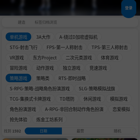
登录
建造
标签归档浏览
单机游戏
3A大作
A-绕过D加密虚拟机
STG-射击飞行
FPS-第一人称射击
TPS-第三人称射击
VR游戏
东方Project
二次元类游戏
体育游戏
冒险游戏
动作游戏
独立游戏
竞速游戏
策略游戏
策略类
RTS-即时战略
S-RPG-策略-战略角色扮演游戏
SLG-策略模拟战旗
TCG-集换式卡牌游戏
TD塔防
休闲游戏
模拟游戏
角色扮演游戏
A-RPG-非回合制动作角色扮演
恋爱模拟
抢先体验
炼金工坊系列
找到
1592
日期
最赞
随机