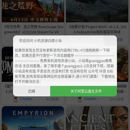
《符文世界：龙之荒野 RuneScape Dra
《迷雾计划 Project Mist》v0.1.K_331
gonwilds》v232224-Steam Fix-V4联
3-0xdeadc0de联机版官中简体
机版官中简体
Chobits
Chobits
9小时前
9小时前
欢迎访问 小叽资源白嫖小站
如果你发现主页没有更新游戏内容用CTRL+F5强制刷新一下网
页，如果还是不行清空一下浏览器缓存 ----------------------------------
--------------------- 免费单机游戏资源小站，小站靠guanggao艰难
存活 无任何套路，来了顺手搓个guanggao1-2次支持下吧，感谢
小站没有充值.不卖会员.也没有打赏 也没有任何 公众号 抖音 B站
账号等,如有发现出售网址的全部是骗子,请小伙们谨慎！ 下载地址
打不开解决办法：
《僵尸毁灭工程/Project Zomboid》v4
《灾厄浩劫/The Scouring/支持网络联
已阅
关于阿里云盘无文件
2.20.1-0xdeadcode联机版官中简体
机》v20260805-0xdeadc0de联机版官
中简体
Chobits
Chobits
9小时前
10小时前