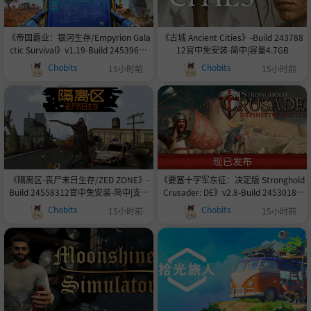
《帝国霸业：银河生存/Empyrion Gala
《古城 Ancient Cities》-Build 243788
ctic Survival》v1.19-Build 24539684
12官中免安装-简中|容量4.7GB
官中免安装-简中|支持键鼠.手柄|容量1
Chobits
Chobits
15小时前
15小时前
7.9GB
《隔离区-丧尸末日生存/ZED ZONE》-
《要塞十字军东征：决定版 Stronghold
Build 24558312官中免安装-简中|支持
Crusader: DE》v2.8-Build 24530188
键鼠|容量1.7GB
官中免安装-简中6.3GB
Chobits
Chobits
15小时前
15小时前