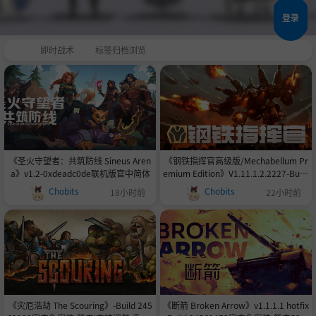
登录
即时战术
标签归档浏览
《圣火守望者：共筑防线 Sineus Aren
《钢铁指挥官高级版/Mechabellum Pr
a》v1.2-0xdeadc0de联机版官中简体
emium Edition》V1.11.1.2.2227-Build
24589868官中免安装-简中|容量14.0G
Chobits
Chobits
18小时前
22小时前
B
《灾厄浩劫 The Scouring》-Build 245
《断箭 Broken Arrow》v1.1.1.1 hotfix