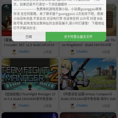
页，如果还是不行清空一下浏览器缓存 ----------------------------------
--------------------- 免费单机游戏资源小站，小站靠guanggao艰难
存活 无任何套路，来了顺手搓个guanggao1-2次支持下吧，感谢
小站没有充值.不卖会员.也没有打赏 也没有任何 公众号 抖音 B站
账号等,如有发现出售网址的全部是骗子,请小伙们谨慎！ 下载地址
打不开解决办法：
已阅
关于阿里云盘无文件
《要塞十字军东征：决定版 Stronghold
《沙盘战争：三国 SandTable War: Thr
Crusader: DE》v2.8-Build 24530188
ee Kingdoms》-Build 24478039官中
官中免安装-简中6.3GB
免安装-简中345.7MB
Chobits
Chobits
2天前
2天前
《团战经理2/Teamfight Manager 2》
《阿里诺亚:征服 Arinoa: Conquest》-
v0.5.4-Build 24563689官中免安装-简
Build 24541464官中免安装-简中2.3GB
中1.1GB
Chobits
Chobits
2天前
2天前