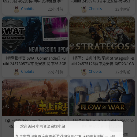
69233官中免安装-简中|支持键鼠.手柄9
-Build 24569473官中免安装-简中53.2
77.4MB
GB
Chobits
Chobits
22小时前
22小时前
《特警指挥官 SWAT Commander》-B
《将军：古典时代/军旗 Strategos》-B
uild 24573057官中免安装-简中26.3GB
uild 24575126官中免安装-简中23.1GB
Chobits
Chobits
22小时前
22小时前
《桌上谈兵 Tabletop Tavern》-Build 2
《战争洪流》v1.0.3.4-Build 24568932
4513696官中免安装-简中5.8GB
官中免安装-简中242.7MB
欢迎访问 小叽资源白嫖小站
Chobits
Chobits
22小时前
1天前
如果你发现主页没有更新游戏内容用CTRL+F5强制刷新一下网