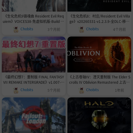
《生化危机9镇魂曲 Resident Evil Req
《生化危机8：村庄/Resident Evil Villa
uiem》VOICES38-免虚拟机版-Build 22
ge》v20260331-v1.2.3.9-全DLC-移除
472737正式豪华版|官中免安装-简中76
D加密-八尺大人|游戏性能提升|官方简
Chobits
Chobits
3个月前
4个月前
GB
体中文.国语配音|支持键盘.鼠标.手柄|赠
多项修改器|赠一周目所有难度完美通关
存档38.3GB
《最终幻想7：重制版 FINAL FANTASY
《上古卷轴IV：湮灭重制版 The Elder S
VII REMAKE INTERGRADE》v1.007-精
crolls IV Oblivion Remastered 上古卷
灵耳环&冒险道具套装-Build 21888968
轴4重置版》V1.512.105.0-V20250716
Chobits
Chobits
5个月前
1年前
官中|支持键鼠.手柄|赠多项修改器|赠服
数字豪华版官中简体|容量115GB
饰MOD容量94GB