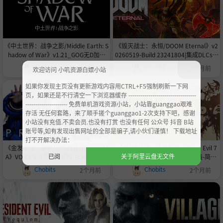
《中土世界：战争之影/Middle Earth: S
《毁灭战士：永恒/DOOM Eternal》v2
hadow of War》v1.21_GOG无D加密
0260519-Build 23241804|集成DLCs官
版-集成4K过场CG+高清材质包|容量14
中免安装-简中|容量90GB
Chobits
Chobits
1个月前
2个月前
欢迎访问 小叽资源白嫖小站
5GB官中免安装-简中|支持键鼠.手柄|赠
音乐原声|赠通关存档|送多项修改器
如果你发现主页没有更新游戏内容用CTRL+F5强制刷新一下网
页，如果还是不行清空一下浏览器缓存 ----------------------------------
--------------------- 免费单机游戏资源小站，小站靠guanggao艰难
存活 无任何套路，来了顺手搓个guanggao1-2次支持下吧，感谢
小站没有充值.不卖会员.也没有打赏 也没有任何 公众号 抖音 B站
账号等,如有发现出售网址的全部是骗子,请小伙们谨慎！ 下载地址
打不开解决办法：
《金发举牌小萝莉/识质存在/PRAGMAT
《生化危机7：黄金版/Resident Evil 7
已阅
关于阿里云盘无文件
A》VOICES38非虚拟机版-Build 22357
Biohazard》v1.0.0.7-官中免安装-简中|
085|整合全DLC|官方简体中文|支持键
支持键鼠.手柄|赠多项修改器|容量67.3G
Chobits
Chobits
2个月前
2个月前
盘.鼠标.手柄|赠多项修改器34.7GB
B