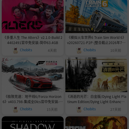
《多重人生 The Alters》v2.1.0-Build 2
《模拟火车世界6 Train Sim World 6》
4402491官中免安装-简中63.4GB
v20260721-P2P-|整合截止2026年7月
21日已发售的全DLC|官中免安装-简中|
Chobits
Chobits
4天前
10天前
容量526GB
《极限竞速：地平线6/Forza Horizon
《消逝的光芒：白金版/Dying Light Pla
6》v403.798-集成全Dlcs官中免安装-简
tinum Edition/Dying Light Enhanced
中|付赠最新614辆车存档155.8GB
Edition》v1.55.0-官中免安装-简中|支
Chobits
Chobits
15天前
27天前
持键鼠.手柄|赠多项修改器|赠100%完美
通关存档|赠局域网联机教程|赠壁纸|赠
海报|赠模型|赠小说|赠电子书|赠艺术品|
赠原声音乐|容量43.58GBGB