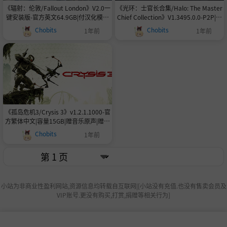
《辐射：伦敦/Fallout London》V2.0一
《光环：士官长合集/Halo: The Master
键安装版-官方英文64.9GB|付汉化模组
Chief Collection》V1.3495.0.0-P2P|包
获取地址
含光环1234.ODST.致远星全6部|-官中
Chobits
Chobits
1年前
1年前
简体|支持键鼠.手柄|赠多项修改器|容量
127GB
《孤岛危机3/Crysis 3》v1.2.1.1000-官
方繁体中文|容量15GB|赠音乐原声|赠多
项修改器|赠全收集升级解锁通关档|赠
Chobits
1年前
游戏攻略
小站为非商业性盈利网站,资源信息均转载自互联网|[小站没有充值.也没有售卖会员及
VIP账号.更没有购买,打赏,捐赠等相关行为]