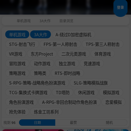
登录
单机游戏
3A大作
目录浏览
单机游戏
3A大作
A-绕过D加密虚拟机
STG-射击飞行
FPS-第一人称射击
TPS-第三人称射击
VR游戏
东方Project
二次元类游戏
体育游戏
冒险游戏
动作游戏
独立游戏
竞速游戏
策略游戏
策略类
RTS-即时战略
S-RPG-策略-战略角色扮演游戏
SLG-策略模拟战旗
TCG-集换式卡牌游戏
TD塔防
休闲游戏
模拟游戏
角色扮演游戏
A-RPG-非回合制动作角色扮演
恋爱模拟
抢先体验
炼金工坊系列
找到
96
日期
最赞
随机