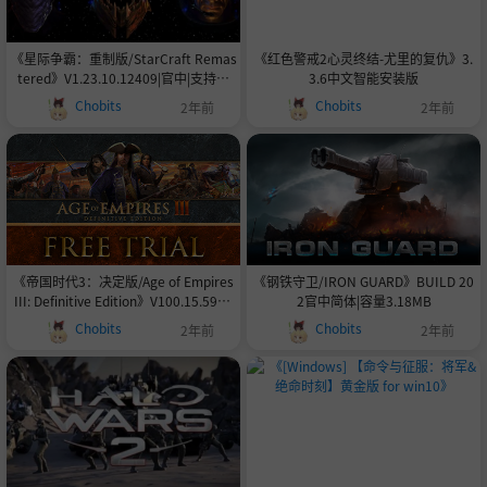
《星际争霸：重制版/StarCraft Remas
《红色警戒2心灵终结-尤里的复仇》3.
tered》V1.23.10.12409|官中|支持键
3.6中文智能安装版
鼠|容量10GB
Chobits
Chobits
2年前
2年前
《帝国时代3：决定版/Age of Empires
《钢铁守卫/IRON GUARD》BUILD 20
III: Definitive Edition》V100.15.5907
2官中简体|容量3.18MB
6.0|容量54.2GB|官中|支持键鼠.手柄|赠
Chobits
Chobits
2年前
2年前
多项修改器