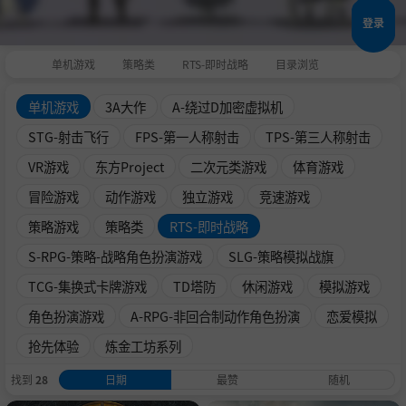
登录
单机游戏
策略类
RTS-即时战略
目录浏览
单机游戏
3A大作
A-绕过D加密虚拟机
STG-射击飞行
FPS-第一人称射击
TPS-第三人称射击
VR游戏
东方Project
二次元类游戏
体育游戏
冒险游戏
动作游戏
独立游戏
竞速游戏
策略游戏
策略类
RTS-即时战略
S-RPG-策略-战略角色扮演游戏
SLG-策略模拟战旗
TCG-集换式卡牌游戏
TD塔防
休闲游戏
模拟游戏
角色扮演游戏
A-RPG-非回合制动作角色扮演
恋爱模拟
抢先体验
炼金工坊系列
找到
28
日期
最赞
随机