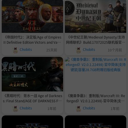
《帝国时代2：决定版/Age of Empires
《中世纪王朝/Medieval Dynasty/支持
II Definitive Edition Victors and Vanq
网络联机》Build.17072025联机版官中
uished》v180059-Build 24094652集
简体
Chobits
Chobits
25天前
10个月前
成最后的酋长DLC|官中.国语发音|支持
键鼠|赠多项修改器|容量53.6GB
《黑暗时代：背水一战 Age of Darknes
《魔兽争霸3：重制版/Warcraft III: Re
s: Final Stand/AGE OF DARKNESS FIN
forged》V2.0.1.22498|-官中简体|支持
AL STAND》V1.0.2.5-官中简体|容量16
键鼠|容量28.7GB附赠旧版经典版
Chobits
Chobits
1年前
1年前
GB