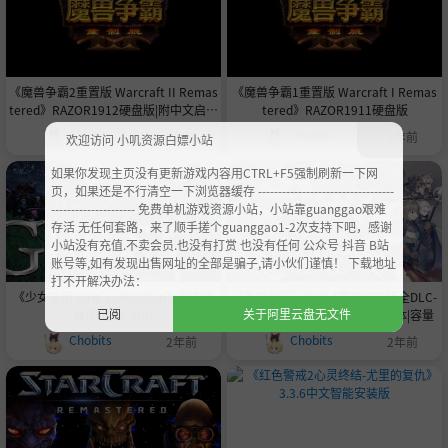
《魔兽争霸2重置版 Warcraft II Remas
《魔兽争霸1重置版 Warcraft I Remas
tered》RAZOR1912硬盘版|附中文启动
tered》RAZOR1911硬盘版
器
Chobits
Chobits
1年前
1年前
欢迎访问 小叽资源白嫖小站
如果你发现主页没有更新游戏内容用CTRL+F5强制刷新一下网
页，如果还是不行清空一下浏览器缓存 ----------------------------------
--------------------- 免费单机游戏资源小站，小站靠guanggao艰难
存活 无任何套路，来了顺手搓个guanggao1-2次支持下吧，感谢
小站没有充值.不卖会员.也没有打赏 也没有任何 公众号 抖音 B站
账号等,如有发现出售网址的全部是骗子,请小伙们谨慎！ 下载地址
打不开解决办法：
《少女文明 Girls' civilization》官中简
《圣兽之王》V1.0.4豪华中文版全DLC-
已阅
关于阿里云盘无文件
体|容量26.3GB
YUZU-4176模拟器整合官中简体|容量
Chobits
Chobits
2年前
2年前