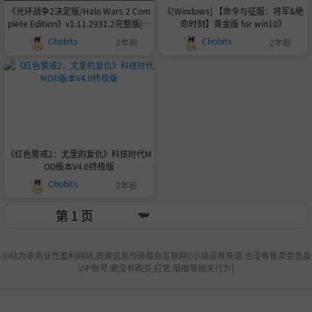
《光环战争2决定版/Halo Wars 2 Com
《[Windows] 【命令与征服：将军&绝
plete Edition》v1.11.2931.2完整版|整
命时刻】黄金版 for win10》
合35DLC|官中繁体|容量48.5GB
Chobits
Chobits
2年前
2年前
《红色警戒2：尤里的复仇》科技时代M
OD版本V4.0终极版
Chobits
2年前
小站为非商业性盈利网站,资源信息均转载自互联网|[小站没有充值.也没有售卖会员及
VIP账号.更没有购买,打赏,捐赠等相关行为]