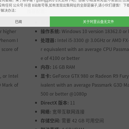
没有任何 公众号 抖音 B站账号等,如有发现出售网址的全部是骗子,请小伙们谨慎！ 下
推荐配置:
开解决办法：
需要 64 位处理器和操作系统
已阅
关于阿里云盘无文件
r higher
操作系统:
Windows 10 version 18362.0 or 
Phenom I
处理器:
Intel i5-3300 @ 3.0GHz or AMD FX
 score of
r equivalent with an average CPU Passma
e of 4100 or better
内存:
16 GB RAM
or Intel
显卡:
GeForce GTX 980 or Radeon R9 Fury
 Mark of
ivalent with an average Passmark G3D Ma
500 or better @1080p
DirectX 版本:
11
网络:
宽带互联网连接
存储空间:
需要 42 GB 可用空间