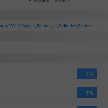
附注事项:
4 GB VRAM
app/933110/Age_of_Empires_III_Definitive_Edition/
下载
下载