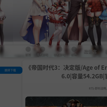
改语言
首页
单机游戏
联机游戏
软件
《帝国时代3：决定版/Age of Empires
跳转下载
6.0|容量54.2
.
THE AFRICAN
YALS DLC AVA
LABLE NOW
RTS-即时战略
关于这款游戏
系统需求
支持作者