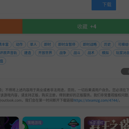
下载
收藏
+4
情丰富
动作
单人
即时
即时含暂停
即时战略
历史
可模组
评原声音轨
建造
开放世界
战争
战斗
战术
模拟
玩家对
值
验；不得将上述内容用于商业或者非法用途，否则，一切后果请用户自负。您必须在下
欢该游戏内容，请支持正版，购买注册，得到更好的正版服务。我们非常重视版权问题
@outlook.com，我们会在第一时间断开下载链接
https://steamzg.com/4744/
。
策略游戏
独立游戏