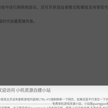
游戏中进行跨网络游玩，还可尽享观战者模式和模组支持等现
国时代收藏更臻完善。
欢迎访问 小叽资源白嫖小站
你发现主页没有更新游戏内容用CTRL+F5强制刷新一下网页，如果还是不行清空一下
----------------------------------------------------- 免费单机游戏资源小站，小站靠guangg
任何套路，来了顺手搓个guanggao1-2次支持下吧，感谢 小站没有充值.不卖会员.也