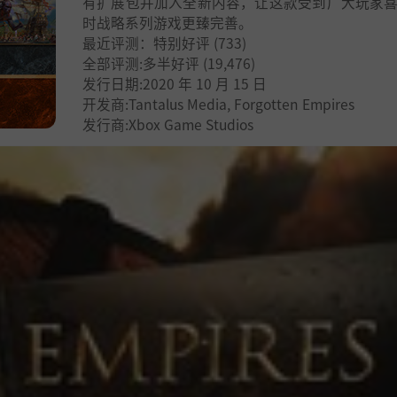
有扩展包并加入全新内容，让这款受到广大玩家
时战略系列游戏更臻完善。
最近评测：
特别好评
(733)
全部评测:
多半好评
(19,476)
发行日期:2020 年 10 月 15 日
开发商:Tantalus Media, Forgotten Empires
发行商:Xbox Game Studios