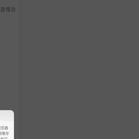
代游戏功
浏览器
ao艰难存
没有打