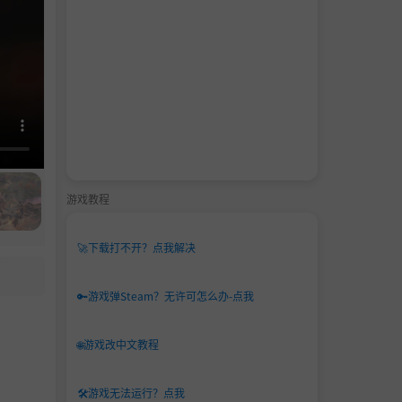
游戏教程
🚀
下载打不开？点我解决
🔑
游戏弹Steam？无许可怎么办-点我
🌐
游戏改中文教程
🛠️
游戏无法运行？点我