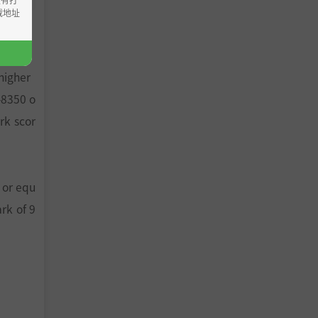
载地址
higher
-8350 o
rk scor
 or equ
rk of 9