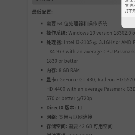
赏 也
最低配置:
打不
需要 64 位处理器和操作系统
操作系统:
Windows 10 version 18362.0 o
处理器:
Intel i3-2105 @ 3.1GHz or AMD 
I X4 973 with an average CPU Passmark
1830 or better
内存:
8 GB RAM
显卡:
GeForce GT 430, Radeon HD 5570, 
HD 4400 with an average Passmark G3D
570 or better @720p
DirectX 版本:
11
网络:
宽带互联网连接
存储空间:
需要 42 GB 可用空间