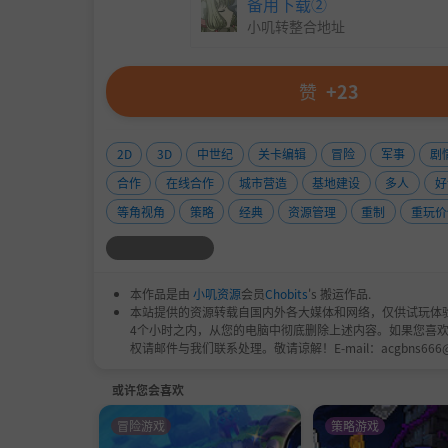
备用下载②
小叽转整合地址
赞
+23
2D
3D
中世纪
关卡编辑
冒险
军事
剧
合作
在线合作
城市营造
基地建设
多人
好
等角视角
策略
经典
资源管理
重制
重玩价
本作品是由
小叽资源
会员
Chobits
's 搬运作品.
本站提供的资源转载自国内外各大媒体和网络，仅供试玩体
4个小时之内，从您的电脑中彻底删除上述内容。如果您喜
权请邮件与我们联系处理。敬请谅解！E-mail：acgbns666
或许您会喜欢
冒险游戏
策略游戏