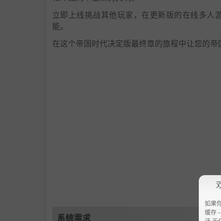
立即上线挑战其他玩家，在更新版的在线多人
能。
在这个帝国时代决定版最终章的旅程中让您的帝
如果
缓存 --
系统需求
活 无