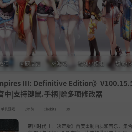
教程
问题反馈
求游戏
福利小姐姐
帮助小
 III: Definitive Edition》V100.15.
GB|官中|支持键鼠.手柄|赠多项修改器
,
单机游戏
2年前
Chobits
39
帝国时代 III：决定版》首度重制画质和音乐、集