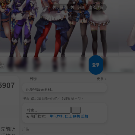
关于投稿
关于注册
隐私政策
站
登录
日榜
更多 »
5907
此类别暂无资料。
搜索-请尽量缩短关键字（如果搜不到）
🔥 热门搜索：
生化危机
仁王
联机
单机
合先前所
广告