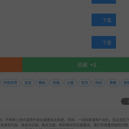
下载
下载
收藏
+1
开放世界
恐龙
模拟
氛围
沙盒
生存
科幻
策略
管
验；不得将上述内容用于商业或者非法用途，否则，一切后果请用户自负。您必须在下
欢该游戏内容，请支持正版，购买注册，得到更好的正版服务。我们非常重视版权问题