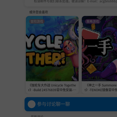
权请邮件与我们联系处理。敬请谅解！E-mail：acgbns666
或许您会喜欢
冒险游戏
策略游戏
《独轮车大作战 Unicycle Togethe
《神之一手 Summoner'
r》-Build 24576839官中免安装-简
t》-TENOKE镜像官中
中2.3GB
1.0GB
参与讨论聊一聊
最新评论