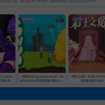
@outlook.com，我们会在第一时间断开下载链接
https://steamzg.com/9870/
。
策略游戏
独立游戏
s Gambi
《黄金巨石 Big Golden Rock》-Bui
《君王之塔》-Build 24596
免安装-简中
ld 23901052官中免安装-简中148.7
免安装-简中2.0GB
MB