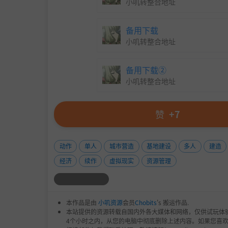
小叽转整合地址
备用下载
小叽转整合地址
备用下载②
小叽转整合地址
赞
+7
动作
单人
城市营造
基地建设
多人
建造
经济
续作
虚拟现实
资源管理
本作品是由
小叽资源
会员
Chobits
's 搬运作品.
本站提供的资源转载自国内外各大媒体和网络，仅供试玩体
4个小时之内，从您的电脑中彻底删除上述内容。如果您喜