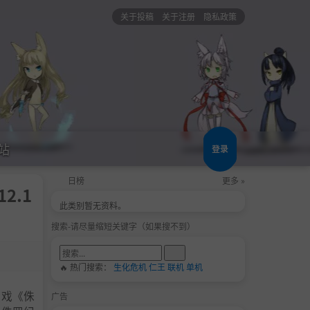
关于投稿
关于注册
隐私政策
站
登录
日榜
更多 »
12.1
此类别暂无资料。
搜索-请尽量缩短关键字（如果搜不到）
🔥 热门搜索：
生化危机
仁王
联机
单机
游戏《侏
广告