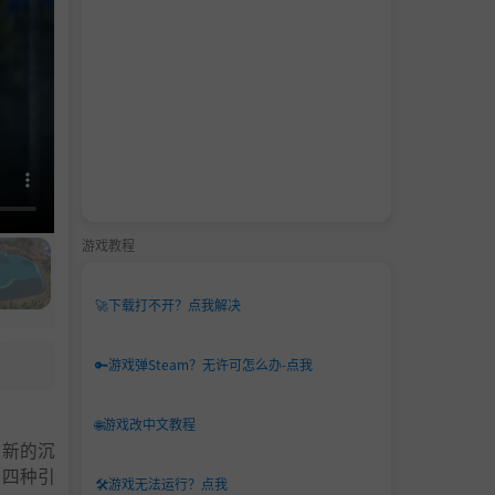
游戏教程
🚀
下载打不开？点我解决
🔑
游戏弹Steam？无许可怎么办-点我
🌐
游戏改中文教程
全新的沉
、四种引
🛠️
游戏无法运行？点我