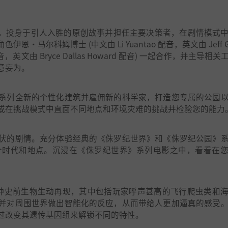
后，投身于引人入胜的原创故事并担任主要决策者，在剧情模式
尔科姆博士 (中文由 Li Yuantao 配音，英文由 Jeff Go
配音，英文由 Bryce Dallas Howard 配音) 一起合作，并主导相
意妄为。
系列全新的个性化建筑并雇佣新的科学家，打造您专属的公园
或在挑战模式中直面不同地点和环境灾难的挑战并检验您的能力
伏的剧情。充分体验经典的《侏罗纪世界》和《侏罗纪公园》
个时代和地点。沉浸在《侏罗纪世界》系列电影之中，看看在
5 种史前生物生动再现，其中包括玩家呼声甚高的飞行爬虫类和
并对周围世界做出智能化的反应，从而带给人更加逼真的感受
过改变其遗传基因组来解锁不同的特性。