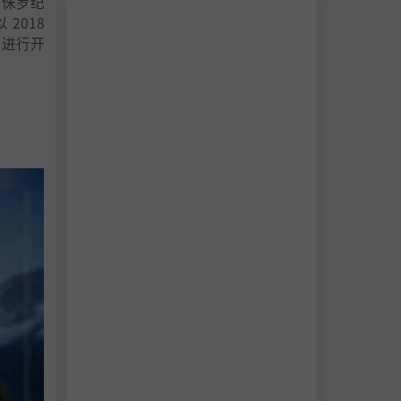
《侏罗纪
2018
础进行开