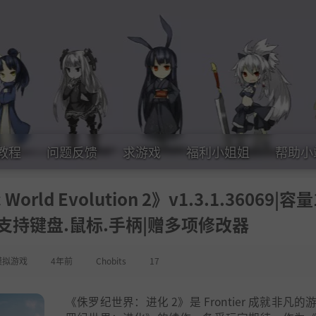
教程
问题反馈
求游戏
福利小姐姐
帮助小
rld Evolution 2》v1.3.1.36069|容量
|支持键盘.鼠标.手柄|赠多项修改器
模拟游戏
4年前
Chobits
17
《侏罗纪世界：进化 2》是 Frontier 成就非凡的