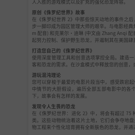
人入胜的游戏模式以及扩充的强化恐龙阵容。
原创《侏罗纪世界》故事
在《侏罗纪世界 2》中那些惊天动地的事件之
步一脚印成为园区管理大师的艰辛。与电影经典角色伊恩·马
m 配音) 和克莱尔·迪琳 (中文由 Zhang Anqi 
起努力控制、保护野生恐龙，并遏制其在美国肆
打造您自己的《侏罗纪世界》
使用深度管理工具和创意选项掌控全局。建造一
客和恐龙的需求。在沙盒模式中释放您的创意，
游玩混沌理论
您可以穿梭于最爱的电影片段当中，感受跌宕起
中情节的大胆假设，遍历全部五部电影中的各
下，故事会有怎样的发展。
发现令人生畏的恐龙
在《侏罗纪世界：进化 2》中，将会有超过 7
类。这些动物统治着这片土地，它们会争夺地盘
物工程来个性化培育拥有全新肤色的恐龙，并通