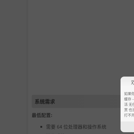
如果
缓存 --
系统需求
活 无
赏 也
最低配置:
打不
需要 64 位处理器和操作系统