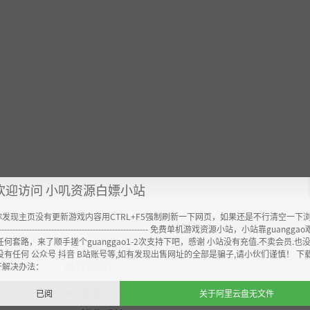
欢迎访问 小叽资源白嫖小站
你发现主页没有更新游戏内容用CTRL+F5强制刷新一下网页，如果还是不行清空一下
----------------------------------------------------- 免费单机游戏资源小站，小站靠guangg
任何套路，来了顺手搓个guanggao1-2次支持下吧，感谢 小站没有充值.不卖会员.也
没有任何 公众号 抖音 B站账号等,如有发现出售网址的全部是骗子,请小伙们谨慎！ 下
推荐配置:
开解决办法：
需要 64 位处理器和操作系统
已阅
关于阿里云盘无文件