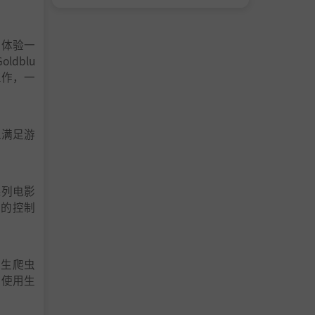
中体验一
ldblu
关工作，一
以满足游
。
系列电影
您的控制
海生爬虫
。使用生