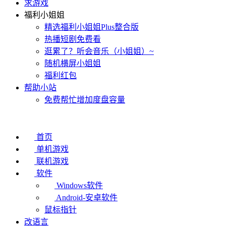
求游戏
福利小姐姐
精选福利小姐姐Plus整合版
热播短剧免费看
逛累了？听会音乐（小姐姐）~
随机横屏小姐姐
福利红包
帮助小站
免费帮忙增加度盘容量
首页
单机游戏
联机游戏
软件
Windows软件
Android-安卓软件
鼠标指针
改语言