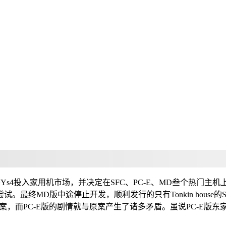
将Ys4投入家用机市场，并决定在SFC、PC-E、MD叁个热门
MD版中途停止开发，顺利发行的只有Tonkin house的SFC版
m原案，而PC-E版的剧情就与原案产生了诸多矛盾。虽说PC-E版