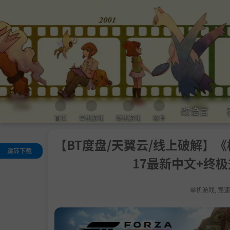
改语言
首页
单机游戏
联机游戏
软件
【BT度盘/天翼云/线上破解】《极限竞速
跳转下载
17最新中文+终极升级补
关于这款游戏
系统需求
单机游戏
,
竞速
支持作者
学习版下载