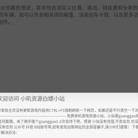
展现自己对乐趣的想法，其中包含自定义比赛、挑战、特技赛和全新
的车辆，如可以开启和关闭的敞篷、涂装刹车卡钳，以及更多
创作。
欢迎访问 小叽资源白嫖小站
你发现主页没有更新游戏内容用CTRL+F5强制刷新一下网页，如果还是不行清空一下
----------------------------------------------------- 免费单机游戏资源小站，小站靠guangg
任何套路，来了顺手搓个guanggao1-2次支持下吧，感谢 小站没有充值.不卖会员.也
没有任何 公众号 抖音 B站账号等,如有发现出售网址的全部是骗子,请小伙们谨慎！ 下
开解决办法：