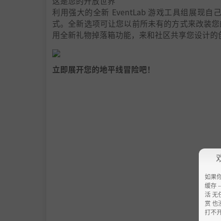
这是您的开放世界
利用强大的全新 EventLab 游戏工具组
式。全新选项可让您以前所未有的方式来改装您
用全新礼物掉落箱功能，来和社区共享您设计的
立即展开您的地平线冒险吧！
如果
缓存 --
活 无
赏 也
打不