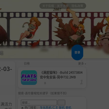
关于投稿
关于注册
隐私政策
站
登录
日榜
更多 »
-03-
《满屋猫咪》-Build 24573804
官中免安装-简中732.2MB
0
搜索-请尽量缩短关键字（如果搜不到）
充满活力
🔥 热门搜索：
生化危机
仁王
联机
单机