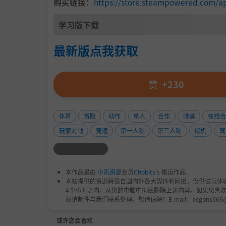
购买链接：
https://store.steampowered.com/a
学习版下载
最新版点我获取
赞
+230
体育
冒险
动作
单人
合作
唯美
在线合
玩家对战
竞速
第一人称
第三人称
街机
驾
本作品是由
小叽资源
会员
Chobits
's 搬运作品.
本站提供的资源转载自国内外各大媒体和网络，仅供试玩体
4个小时之内，从您的电脑中彻底删除上述内容。如果您喜
权请邮件与我们联系处理。敬请谅解！E-mail：acgbns666
或许您会喜欢