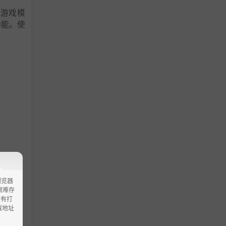
的游戏模
功能。使
浏览器
ao艰难存
没有打
载地址