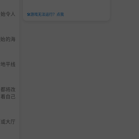
开始令人
🛠️
游戏无法运行？点我
原始的海
的地平线
周都将改
有着自己
面或大厅