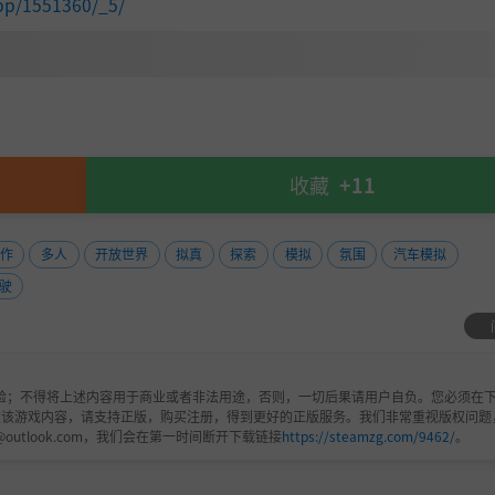
pp/1551360/_5/
收藏
+11
作
多人
开放世界
拟真
探索
模拟
氛围
汽车模拟
驶
验；不得将上述内容用于商业或者非法用途，否则，一切后果请用户自负。您必须在下
欢该游戏内容，请支持正版，购买注册，得到更好的正版服务。我们非常重视版权问题
@outlook.com，我们会在第一时间断开下载链接
https://steamzg.com/9462/
。