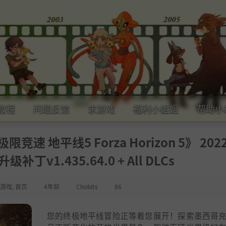
教程
问题反馈
求游戏
福利小姐姐
帮助小
 地平线5 Forza Horizon 5》 2022
丁v1.435.64.0 + All DLCs
游戏
,
首页
4年前
Chobits
86
您的终极地平线冒险正等着您展开！探索墨西哥