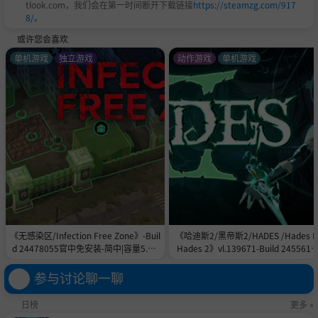
tlook.com，我们会在第一时间断开下载链接
https://steamzg.com/917
8/
。
或许您会喜欢
单机游戏
独立游戏
动作游戏
单机游戏
《无感染区/Infection Free Zone》-Buil
《哈迪斯2/黑帝斯2/HADES /Hades II
d 24478055官中免安装-简中|容量5.8G
Hades 2》vl.139671-Build 2455615
B
官中免安装-简中|容量11.0GB
参与讨论聊一聊
日榜
更多 »