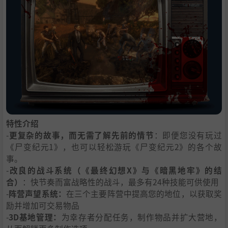
特性介绍
-
更复杂的故事，而无需了解先前的情节
：即便您没有玩过
《尸变纪元1》，也可以轻松游玩《尸变纪元2》的各个故
事。
-
改良的战斗系统（《最终幻想X》与《暗黑地牢》的结
合）
：快节奏而富战略性的战斗，最多有24种技能可供使用
-
阵营声望系统：
在三个主要阵营中提高您的地位，以获取奖
励并增加可交易物品
-
3D基地管理：
为幸存者分配任务，制作物品并扩大营地，