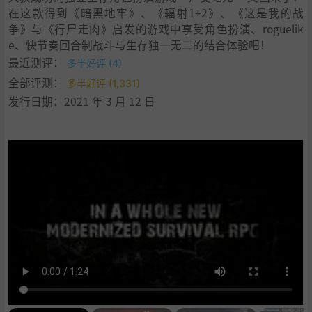
在这款得到《暗黑地牢》、《辐射1+2》、《这是我的战
争》与《行尸走肉》启发的游戏中享受角色扮演、roguelik
e、快节奏回合制战斗与生存独一无二的结合体验吧！
最近测评：
多半好评 (4)
全部评测：
多半好评 (1,331)
发行日期：2021 年 3 月 12 日