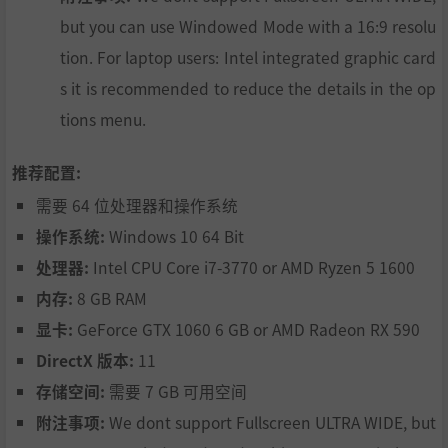
制作或建造任务，同时可以建造和升级工作站，以提高防御
but you can use Windowed Mode with a 16:9 resolu
力和生活质量，并解锁改良型物品制作和更高的资源产量。
新的开放游戏世界可自由探索世界地图，其中包含80多个生
tion. For laptop users: Intel integrated graphic card
动描绘的详细地点。除了自然风光，《尸变纪元2》还将拥
s it is recommended to reduce the details in the op
有新的室内场所，例如医院、地堡、学校、购物中心和军备
tions menu.
品商店等。
推荐配置:
需要 64 位处理器和操作系统
您在游戏中做出的决定可能会对三个幸存者阵营以及可发生
操作系统:
Windows 10 64 Bit
浪漫关系的角色产生重大影响，并使您更接近游戏的六个结
处理器:
Intel CPU Core i7-3770 or AMD Ryzen 5 1600
局之一！
内存:
8 GB RAM
显卡:
GeForce GTX 1060 6 GB or AMD Radeon RX 590
DirectX 版本:
11
与前作一样，《尸变纪元2》在地图上将显示随机事件且会
存储空间:
需要 7 GB 可用空间
导致各种后果，但是这些事件这次将以3D形式完整描绘。生
存角色扮演游戏是十分危险的。三个难度等级与永久死亡意
附注事项:
We dont support Fullscreen ULTRA WIDE, but
味着您可能会随时失去友军。如果您的主要角色不幸身亡，