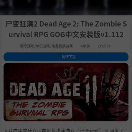
尸变狂潮2 Dead Age 2: The Zombie S
urvival RPG GOG中文安装版v1.112
冒险游戏
,
单机游戏
,
角色扮演游戏
4年前
Chobits
跳转下载
1
.
关于这款游戏
2
.
系统需求
3
.
支持作者
4
.
通用教程
5
.
学习版下载
大获成功的独立生存角色扮演游戏“尸变纪元” 又回来了！