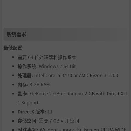
相对于战术类型的游戏，《尸变纪元》的回合制战斗系统的
最大优势是发展速度更快，但其机制也在不断发展。
单个角色现在可以携带最多24种技能进入战斗。在战斗中途
系统需求
改变战术，立即获得对战丧尸和敌对幸存者的优势。部署好
前排战斗人员，以保护远程战斗的友军免受攻击，同时还有
最低配置:
炮台、猎犬和老虎以及一系列新武器。
需要 64 位处理器和操作系统
操作系统:
Windows 7 64 Bit
处理器:
Intel Core i5-3470 or AMD Ryzen 3 1200
造访其他阵营的前哨站可进行交易或执行任务，以此提升与
内存:
8 GB RAM
其的关系。当某阵营声望达到一定程度后，即可解锁更好的
显卡:
GeForce 2 GB or Radeon 2 GB with Direct X 1
装备或推动剧情发展。负面声望则可能导致敌对甚至悬赏。
1 Support
DirectX 版本:
11
存储空间:
需要 7 GB 可用空间
您的3D基地是您的行动中心。在这里，您可以为幸存者分配
附注事项:
We dont support Fullscreen ULTRA WIDE,