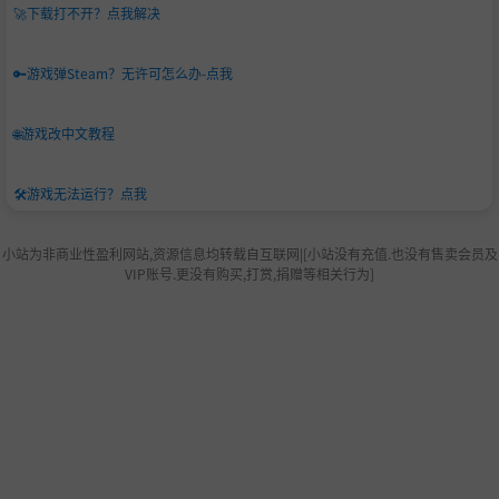
🚀
下载打不开？点我解决
🔑
游戏弹Steam？无许可怎么办-点我
🌐
游戏改中文教程
🛠️
游戏无法运行？点我
小站为非商业性盈利网站,资源信息均转载自互联网|[小站没有充值.也没有售卖会员及
VIP账号.更没有购买,打赏,捐赠等相关行为]