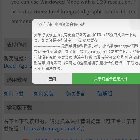
you can use Windowed Mode with a 16:9 resolution. F
您将不得不开始新的游戏，同时您可以购买在先前游戏中解
or laptop users: Intel integrated graphic cards it is rec
锁的升级项获得优势。
在阵营中达到足够声望，您就可以为新创建的角色购买升级
ommended to reduce the details in the options menu.
欢迎访问 小叽资源白嫖小站
版阵营物品以及解锁独特结局等。因而《尸变纪元2》有着
极强的重复游玩性！
如果你发现主页没有更新游戏内容用CTRL+F5强制刷新一下网
页，如果还是不行清空一下浏览器缓存 ---------------------------------
支持作者
--------------------- 免费单机游戏资源小站，小站靠guanggao艰难
存活 无任何套路，来了顺手搓个guanggao1-2次支持下吧，感
小站没有充值.不卖会员.也没有打赏 也没有任何 公众号 抖音 B站
购买链接：
https://store.steampowered.com/app/951430/
账号等,如有发现出售网址的全部是骗子,请小伙们谨慎！ 下载地
Dead_Age_2_The_Zombie_Survival_RPG/
打不开解决办法：
通用教程
已阅
关于阿里云盘无文件
如何下载
如何安装
修改语言
破解组
学习版下载
看不到下载按钮的，请更换本站推荐浏览器（可正常显示下
载按钮：
https://steamzg.com/854/
）