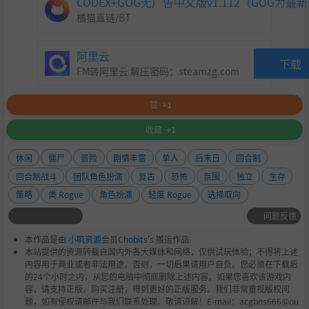
CODEX+GOG无广告中文版v1.112（GOG为最
橘猫直链/BT
阿里云
下载
FM转阿里云 解压密码：
steamzg.com
赞
+1
收藏
+1
休闲
僵尸
冒险
剧情丰富
单人
后末日
回合制
回合制战斗
团队角色扮演
复古
恐怖
氛围
独立
生存
策略
类 Rogue
角色扮演
轻度 Rogue
选择取向
问题反馈
本作品是由
小叽资源
会员
Chobits
's 搬运作品.
本站提供的资源转载自国内外各大媒体和网络，仅供试玩体验；不得将上述
内容用于商业或者非法用途，否则，一切后果请用户自负。您必须在下载后
的24个小时之内，从您的电脑中彻底删除上述内容。如果您喜欢该游戏内
容，请支持正版，购买注册，得到更好的正版服务。我们非常重视版权问
题，如有侵权请邮件与我们联系处理。敬请谅解！E-mail：acgbns666@ou