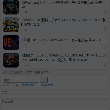
《绿石守卫者》v0.5.17-Build 24555849官中免安装-简中6.6
GB
0
《Roboquest (机械守护者)》v1.6.2-51812-Steam-Fix V4.联
机版官中简体
6
《蜂巢 The Hive》-Build 24537793官中免安装-简中3.6GB
2
《博德之门3/Baldurs Gate 3/BALDURS GATE 3》v4.1.1.739
8727-Build 24532579官中免安装-简中158.6GB
478
搜索-请尽量缩短关键字（如果搜不到）
🔥 热门搜索：
生化危机
仁王
联机
单机
广告
游戏教程