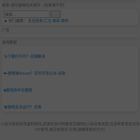
搜索-请尽量缩短关键字（如果搜不到）
🔥 热门搜索：
生化危机
仁王
联机
单机
广告
游戏教程
🚀
下载打不开？点我解决
🔑
游戏弹Steam？无许可怎么办-点我
🌐
游戏改中文教程
🛠️
游戏无法运行？点我
小站为非商业性盈利网站,资源信息均转载自互联网|[小站没有充值.也没有售卖会员及
VIP账号.更没有购买,打赏,捐赠等相关行为]