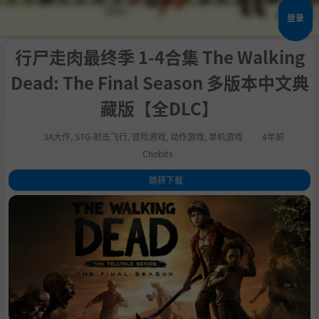
登录
行尸走肉最终季 1-4合集 The Walking
Dead: The Final Season 多版本中文典
藏版【全DLC】
3A大作
,
STG-射击飞行
,
冒险游戏
,
动作游戏
,
单机游戏
4年前
Chobits
跳转下载
1
.
关于这款游戏
2
.
系统需求
3
.
支持作者
4
.
通用教程
5
.
学习版下载