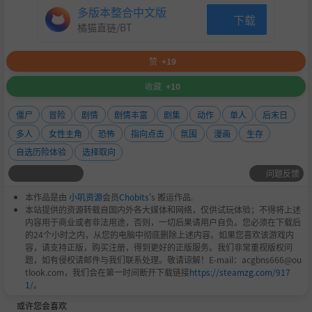
多版本整合中文版
下载
橘猫直链/BT
赞
+19
收藏
+10
僵尸
冒险
剧情
剧情丰富
剧集
动作
单人
后末日
多人
女性主角
恐怖
指向点击
氛围
漫画
生存
自选历险体验
选择取向
问题反馈
本作品是由
小叽资源
会员
Chobits
's 搬运作品.
本站提供的资源转载自国内外各大媒体和网络，仅供试玩体验；不得将上述
内容用于商业或者非法用途，否则，一切后果请用户自负。您必须在下载后
的24个小时之内，从您的电脑中彻底删除上述内容。如果您喜欢该游戏内
容，请支持正版，购买注册，得到更好的正版服务。我们非常重视版权问
题，如有侵权请邮件与我们联系处理。敬请谅解！E-mail：acgbns666@ou
tlook.com，我们会在第一时间断开下载链接
https://steamzg.com/917
1/
。
或许您会喜欢