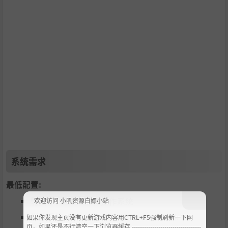
系统需求
最低配置:
需要 64 位处理器和操作系统
欢迎访问 小叽资源白嫖小站
操作系统:
Windows 7 64Bit Service Pack 1
如果你发现主页没有更新游戏内容用CTRL+F5强制刷新一下网
页，如果还是不行清空一下浏览器缓存 ----------------------------------