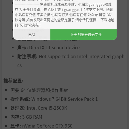
处理器:
Intel Core 2 Duo 2.8GHz
--------------------- 免费单机游戏资源小站，小站靠guanggao艰难
存活 无任何套路，来了顺手搓个guanggao1-2次支持下吧，感谢
内存:
3 GB RAM
小站没有充值.不卖会员.也没有打赏 也没有任何 公众号 抖音 B站
账号等,如有发现出售网址的全部是骗子,请小伙们谨慎！ 下载地址
显卡:
nVidia GeForce GTS 450 2GB
打不开解决办法：
DirectX 版本:
11
已阅
关于阿里云盘无文件
存储空间:
需要 15 GB 可用空间
声卡:
DirectX 11 sound device
附注事项:
Not supported on Intel integrated graphi
cs
推荐配置:
需要 64 位处理器和操作系统
操作系统:
Windows 7 64Bit Service Pack 1
处理器:
Intel Core i5-2500K
内存:
3 GB RAM
显卡:
nVidia GeForce GTX 960