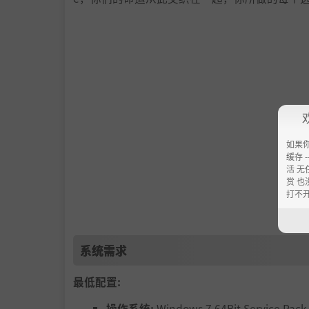
如果
缓存 --
活 无
赏 也
打不
系统需求
最低配置:
操作系统:
Windows 7 64Bit Service Pack 