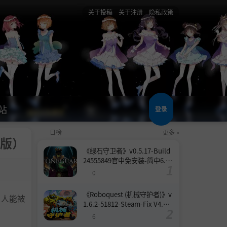
关于投稿
关于注册
隐私政策
站
登录
日榜
更多 »
文版）
《绿石守卫者》v0.5.17-Build
24555849官中免安装-简中6.6
GB
0
《Roboquest (机械守护者)》v
的人能被
1.6.2-51812-Steam-Fix V4.联
机版官中简体
6