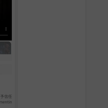
寄予信任
ntin