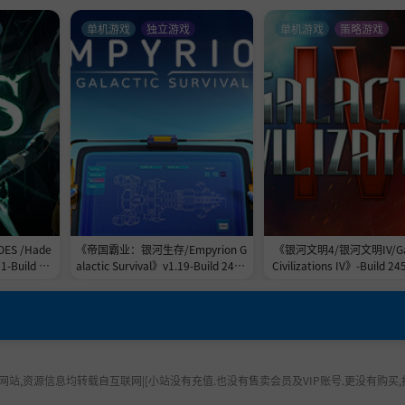
单机游戏
独立游戏
单机游戏
策略游戏
S /Hade
《帝国霸业：银河生存/Empyrion G
《银河文明4/银河文明IV/Gal
1-Build 24
alactic Survival》v1.19-Build 2453
Civilizations IV》-Build 2
容量11.0G
9684官中免安装-简中|支持键鼠.手
官中免安装-简中|容量31.
柄|容量17.9GB
站,资源信息均转载自互联网|[小站没有充值.也没有售卖会员及VIP账号.更没有购买,