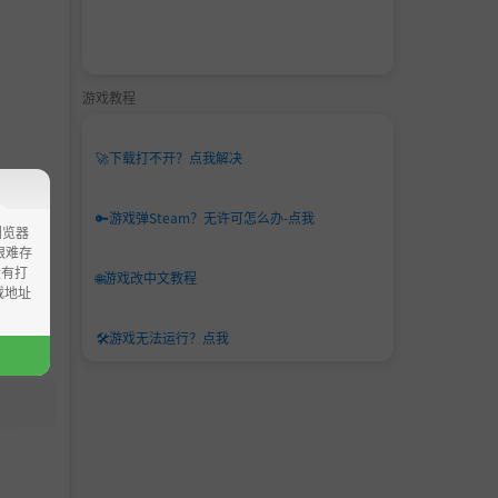
游戏教程
🚀
下载打不开？点我解决
🔑
游戏弹Steam？无许可怎么办-点我
浏览器
ao艰难存
没有打
🌐
游戏改中文教程
载地址
🛠️
游戏无法运行？点我