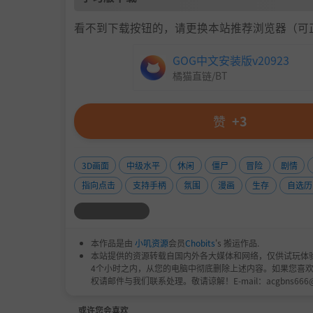
看不到下载按钮的，请更换本站推荐浏览器（可
GOG中文安装版v20923
橘猫直链/BT
赞
+3
3D画面
中级水平
休闲
僵尸
冒险
剧情
指向点击
支持手柄
氛围
漫画
生存
自选历
本作品是由
小叽资源
会员
Chobits
's 搬运作品.
本站提供的资源转载自国内外各大媒体和网络，仅供试玩体
4个小时之内，从您的电脑中彻底删除上述内容。如果您喜
权请邮件与我们联系处理。敬请谅解！E-mail：acgbns666
或许您会喜欢