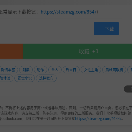
正常显示下载按钮：
https://steamzg.com/854/
）
下载
收藏
+1
剧情丰富
剧集
动作
单人
后末日
女性主角
局域网联机
险体验
视觉小说
选择取向
验；不得将上述内容用于商业或者非法用途，否则，一切后果请用户自负。您必须在下
欢该游戏内容，请支持正版，购买注册，得到更好的正版服务。我们非常重视版权问题
@outlook.com，我们会在第一时间断开下载链接
https://steamzg.com/9144/
。