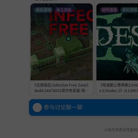
单机游戏
独立游戏
动作游戏
单机游戏
《无感染区/Infection Free Zone》
《哈迪斯2/黑帝斯2/HADE
-Build 24478055官中免安装-简中|
s II/Hades 2》vl.13967
容量5.8GB
556151官中免安装-简中|
B
参与讨论聊一聊
小站为非商业性盈利网