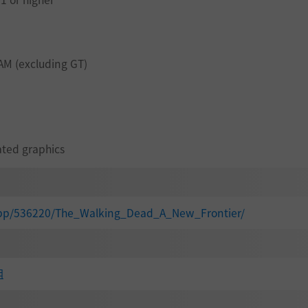
M (excluding GT)
ated graphics
app/536220/The_Walking_Dead_A_New_Frontier/
组