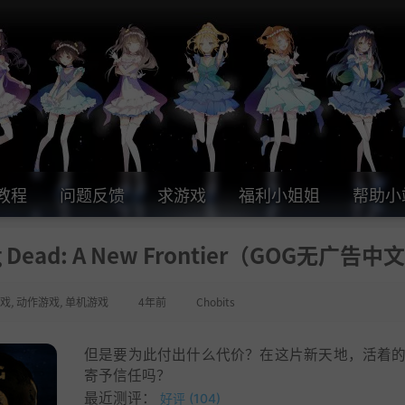
教程
问题反馈
求游戏
福利小姐姐
帮助小
Dead: A New Frontier（GOG无广告中
戏
,
动作游戏
,
单机游戏
4年前
Chobits
但是要为此付出什么代价？在这片新天地，活着
寄予信任吗？
最近测评：
好评 (104)