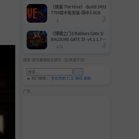
《蜂巢 The Hive》-Build 2453
7793官中免安装-简中3.6GB
2
《博德之门3/Baldurs Gate 3/
BALDURS GATE 3》v4.1.1.739
8727-Build 24532579官中免安
478
装-简中158.6GB
搜索-请尽量缩短关键字（如果搜不到）
🔥 热门搜索：
生化危机
仁王
联机
单机
广告