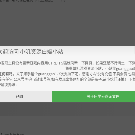
欢迎访问 小叽资源白嫖小站
你发现主页没有更新游戏内容用CTRL+F5强制刷新一下网页，如果还是不行清空一下
----------------------------------------------------- 免费单机游戏资源小站，小站靠guangg
任何套路，来了顺手搓个guanggao1-2次支持下吧，感谢 小站没有充值.不卖会员.也
没有任何 公众号 抖音 B站账号等,如有发现出售网址的全部是骗子,请小伙们谨慎！ 下
开解决办法：
已阅
关于阿里云盘无文件
1 or higher