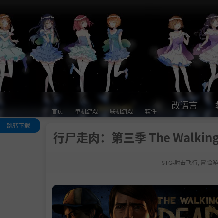
改语言
首页
单机游戏
联机游戏
软件
跳转下载
行尸走肉：第三季 The Walking 
关于这款游戏
系统需求
STG-射击飞行
,
冒险游
支持作者
通用教程
学习版下载