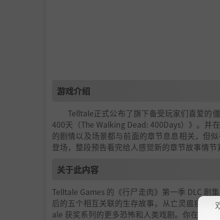
游戏介绍
Telltale正式公布了旗下备受玩家们喜爱
400天（The Walking Dead: 400
的剧情以及场景都与前面的章节息息相关，但似
登场，整段预告看完给人感觉新的章节故事情节
关于此内容
Telltale Games 的《行尸走肉》第一季
后的五个相互关联的生存故事。从亡灵瘟疫的第 1 天
ale 获奖系列的更多恐怖和人类戏剧。你在第一季