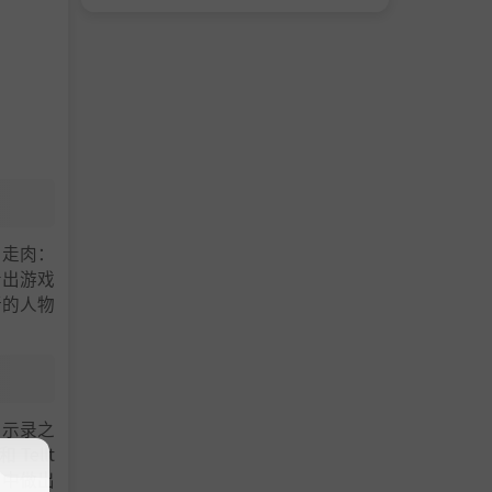
尸走肉：
看出游戏
新的人物
启示录之
ellt
”中做出