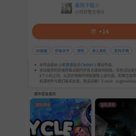
备用下载②
小叽转整合地址
赞
+14
3D画面
中级水平
冒险
单人单机
支持手柄
本作品是由
小叽资源
会员
Chobits
's 搬运作品.
本站提供的资源转载自国内外各大媒体和网络，仅供试玩体
4个小时之内，从您的电脑中彻底删除上述内容。如果您喜
权请邮件与我们联系处理。敬请谅解！E-mail：acgbns666
或许您会喜欢
冒险游戏
冒险游戏