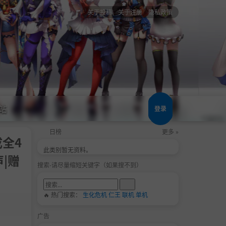
关于投稿
关于注册
隐私政策
站
登录
日榜
更多 »
成全4
此类别暂无资料。
声|赠
搜索-请尽量缩短关键字（如果搜不到）
🔥 热门搜索：
生化危机
仁王
联机
单机
广告