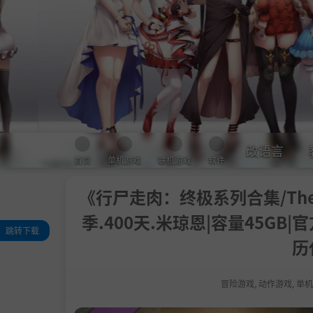
改语言
首页
单机游戏
联机游戏
软件
《行尸走肉：终极系列合集/The Walk
季.400天.米琼恩|容量45GB
跳转下载
历
游戏介绍
关于此内容
冒险游戏
,
动作游戏
,
单机
主要特点
系统需求