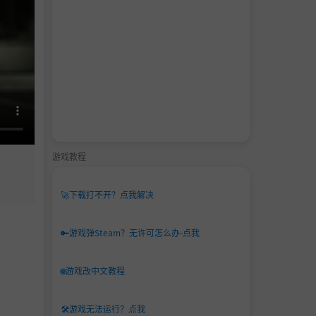
游戏教程
🚀
下载打不开？点我解决
🔑
游戏弹Steam？无许可怎么办-点我
🌐
游戏改中文教程
🛠️
游戏无法运行？点我