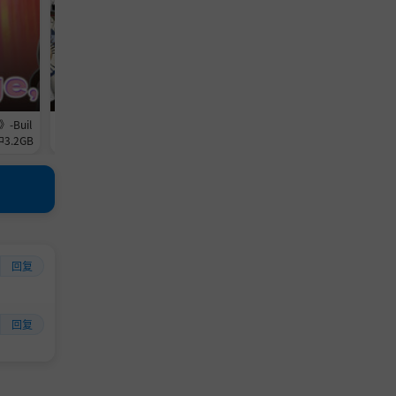
》-Buil
《阅骨者》-Build 24530361官中免
《喵出法随 Meowgic》Build 2
3.2GB
安装-简中906.7MB
2026-0xdeadc0de联机版官中
回复
回复