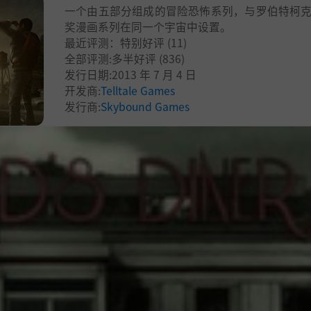
一个由五部分组成的冒险恐怖系列，与罗伯特柯
奖漫画系列在同一个宇宙中设置。
最近评测：
特别好评
(11)
全部评测:
多半好评
(836)
发行日期:2013 年 7 月 4 日
开发商:
Telltale Games
发行商:
Skybound Games