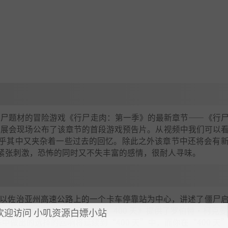
的僵尸题材的冒险游戏《行尸走肉：第一季》的最新章节——《行
Days）》。并在展会现场公布了该章节的首段游戏预告片。从视频中我们可以
乎其中又夹杂着一些过去的回忆。除此之外该章节中还将会有
紧张刺激，恐怖的同时又不失丰富的感情，很耐人寻味。
 DLC 剧集以佐治亚州高速公路上的一个卡车停靠站为中心，讲述了僵尸
到 400 天后，《行尸走肉：400 天》提供了罗伯特·柯克曼和 T
欢迎访问 小叽资源白嫖小站
中做出的选择的回响将延续到“400 天”中，而你在“400 天