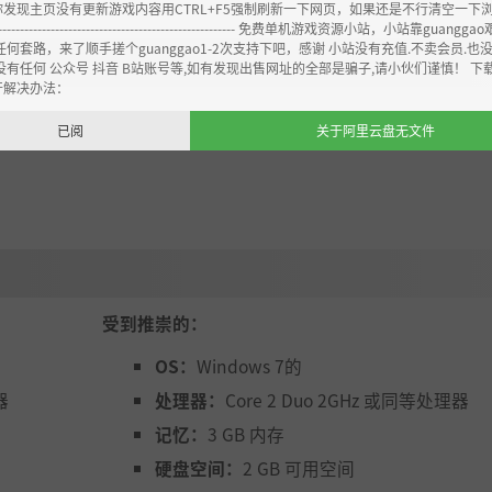
你发现主页没有更新游戏内容用CTRL+F5强制刷新一下网页，如果还是不行清空一下
----------------------------------------------------- 免费单机游戏资源小站，小站靠guangg
任何套路，来了顺手搓个guanggao1-2次支持下吧，感谢 小站没有充值.不卖会员.也
没有任何 公众号 抖音 B站账号等,如有发现出售网址的全部是骗子,请小伙们谨慎！ 下
开解决办法：
已阅
关于阿里云盘无文件
受到推崇的：
OS：
Windows 7的
器
处理器：
Core 2 Duo 2GHz 或同等处理器
记忆：
3 GB 内存
硬盘空间：
2 GB 可用空间