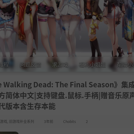
教程
问题反馈
求游戏
福利小姐姐
帮助小
ing Dead: The Final Season》集
|官方简体中文|支持键盘.鼠标.手柄|赠音乐原
代版本含生存本能
游戏
,
旧游戏补全系列
3年前
Chobits
2