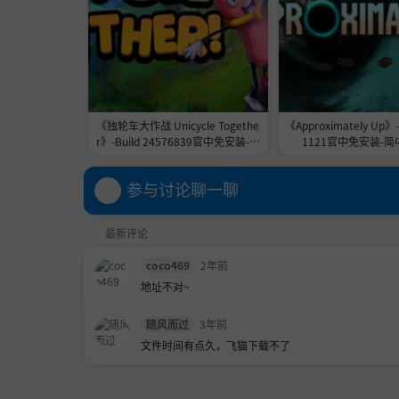
《独轮车大作战 Unicycle Togethe
《Approximately Up》-
r》-Build 24576839官中免安装-简
1121官中免安装-简中
中2.3GB
参与讨论聊一聊
最新评论
coco469
2年前
地址不对~
随风而过
3年前
文件时间有点久，飞猫下载不了