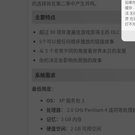
如果
的选择将在第二季中产生共鸣。
缓存 --
活 无
主要特点
赏 也
打不
超过 90 项年度最佳游戏奖得主的 DLC
5个可以按任何顺序播放的链接故事
从 5 个非常不同的角度看世界末日的发展
你的决定会影响你周围的故事
系统需求
最低限度：
OS：
XP 服务包 3
处理器：
2.0 GHz Pentium 4 或同等处理
记忆：
3 GB 内存
硬盘空间：
2 GB 可用空间